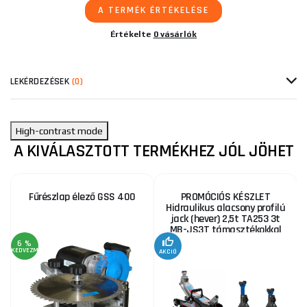
A TERMÉK ÉRTÉKELÉSE
Értékelte
0 vásárlók
LEKÉRDEZÉSEK
(0)
High-contrast mode
A KIVÁLASZTOTT TERMÉKHEZ JÓL JÖHET
Fűrészlap élező GSS 400
PROMÓCIÓS KÉSZLET
Hidraulikus alacsony profilú
jack (hever) 2,5t TA253 3t
MB-JS3T támasztékokkal
6 %
KEDVEZMÉNY
AKCIÓ
A
KE