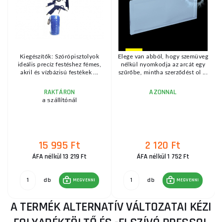
Kiegészítők: Szórópisztolyok
Elege van abból, hogy szemüveg
ideális precíz festéshez fémes,
nélkül nyomkodja az arcát egy
akril és vízbázisú festékek ...
szűrőbe, mintha szerződést ol ...
RAKTÁRON
AZONNAL
a szállítónál
15 995 Ft
2 120 Ft
ÁFA nélkül 13 219 Ft
ÁFA nélkül 1 752 Ft
db
db
MEGVENNI
MEGVENNI
A TERMÉK ALTERNATÍV VÁLTOZATAI KÉZI