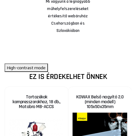
Mi vagyunk a legnagyobb
műhelyfelszereléseket
értékesítő webáruház
Csehországban és
Szlovákiában
High-contrast mode
EZ IS ÉRDEKELHET ÖNNEK
Tartozékok
KOWAX Belső nagyító 2.0
kompresszorokhoz, 18 db.,
(minden modell)
Matabro MB-ACCS
105x50x35mm
ÉK
KE