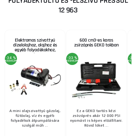
FOLYADÉKTÖLTŐ ÉS -ELSZÍVÓ PRESSOL
12 963
Elektromos szivattyú
600 cm3-es karos
dízelolajhoz, olajhoz és
zsírzóprés GEKO tokban
egyéb folyadékokhoz,
max. 40 l/perc, 12V
-34 %
-33 %
-20
KEDVEZMÉNY
KEDVEZMÉNY
KEDV
A mini olajszivattyú gázolaj,
Ez a GEKO tartós kézi
fűtőolaj, víz és egyéb
zsírzóprés akár 12 000 PSI
folyadékok átpumpálására
nyomást is képes előállítani.
szolgál műh ...
Rövid löket ...