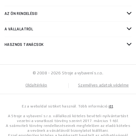
AZ ÖN RENDELÉSEI
A VÁLLALATRÓL
HASZNOS TANÁCSOK
© 2008 - 2026 Stroje a vybavení s.r.o.
Oldaltérkép
Személyes adatok védelme
Ez a weboldal sütiket használ. Több információ
itt
.
A Stroje a vybavení s.r.o. vállalkozó köteles bevételi nyilvántartást
vezetni a vonatkozó törvény szerint 2017. március 1-től.
A számviteli törvény rendelkezéseinek megfelelően az eladó köteles
a vevőnek a vásárlásról bizonylatot kiállítani.
Ezzel egyidejűleg köteles a beérkezett bevételt az adóhatóságnál