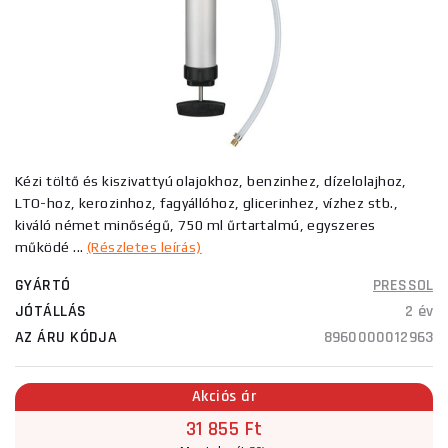
Kézi töltő és kiszivattyú olajokhoz, benzinhez, dízelolajhoz,
LTO-hoz, kerozinhoz, fagyállóhoz, glicerinhez, vízhez stb.,
kiváló német minőségű, 750 ml űrtartalmú, egyszeres
működé ...
(Részletes leírás)
GYÁRTÓ
PRESSOL
JÓTÁLLÁS
2 év
AZ ÁRU KÓDJA
8960000012963
Akciós ár
31 855 Ft