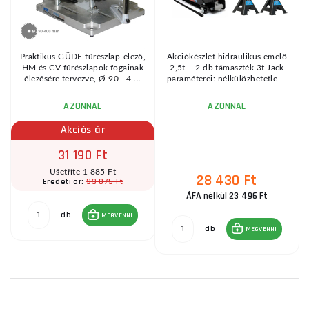
Praktikus GÜDE fűrészlap-élező,
Akciókészlet hidraulikus emelő
HM és CV fűrészlapok fogainak
2,5t + 2 db támaszték 3t Jack
élezésére tervezve, Ø 90 - 4 ...
paraméterei: nélkülözhetetle ...
AZONNAL
AZONNAL
Akciós ár
31 190 Ft
Ušetříte 1 885 Ft
28 430 Ft
33 075 Ft
Eredeti ár:
ÁFA nélkül 23 496 Ft
db
MEGVENNI
db
MEGVENNI