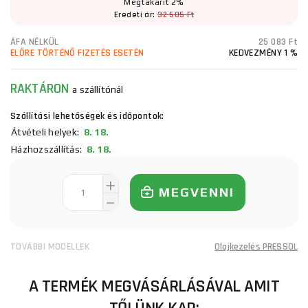
Megtakarít 2%
Eredeti ár:
32 505 Ft
ÁFA NÉLKÜL
25 083 Ft
ELŐRE TÖRTÉNŐ FIZETÉS ESETÉN
KEDVEZMÉNY 1 %
RAKTÁRON
a szállítónál
Szállítási lehetőségek és időpontok:
Átvételi helyek:
8. 18.
Házhozszállítás:
8. 18.
MEGVENNI
TOVÁBBI MODELLEK
Olajkezelés PRESSOL
A TERMÉK MEGVÁSÁRLÁSÁVAL AMIT