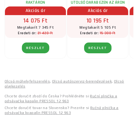
RAKTÁRON
UTOLSÓ DARAB EZEN AZ ÁRON
Akciós ár
Akciós ár
14 075 Ft
10 195 Ft
Megtakarít 7 345 Ft
Megtakarít 5 105 Ft
21 420 Ft
15 300 Ft
Eredeti ár:
Eredeti ár:
RÉSZLET
RÉSZLET
Olcsó műhelyfelszerelés
,
Olcsó autószerviz-berendezések
,
Olcsó
olajkezelés
Chcete doručit zboží do Česka? Prohlédněte si
Ruční plnička a
odsávačka kapalin PRESSOL 12 963
Chcete doručiť tovar na Slovensko? Prezrite si
Ručná plnička a
odsávačka kvapalín PRESSOL 12 963