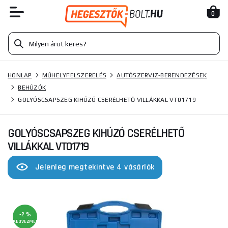
0
HONLAP
MŰHELYFELSZERELÉS
AUTÓSZERVIZ-BERENDEZÉSEK
BEHÚZÓK
GOLYÓSCSAPSZEG KIHÚZÓ CSERÉLHETŐ VILLÁKKAL VT01719
GOLYÓSCSAPSZEG KIHÚZÓ CSERÉLHETŐ
VILLÁKKAL VT01719
Jelenleg megtekintve 4 vásárlók
-2 %
KEDVEZMÉNY