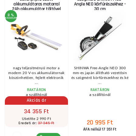
akkumulátoros motorral
Angle NEO körfűrészekhez -
2Ah akkumulátor töltővel
30 cm
20 V
8 %
KEDVEZMÉNY
nagy teljesítményű motor a
SHINWA Free-Angle NEO 300
modern 20 V-os akkumulátornak
mm-es japán állítható vezetősín
m
köszönhetően, fejlett elektronik
és szögmérő körfűrészekhez és ké
...
...
RAKTÁRON
RAKTÁRON
a szállítónál
a szállítónál
Akciós ár
34 355 Ft
Ušetříte 2 990 Ft
20 995 Ft
37 345 Ft
Eredeti ár:
ÁFA nélkül 17 351 Ft