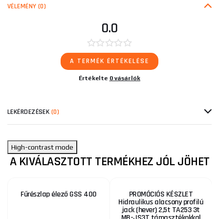
VÉLEMÉNY
(0)
0.0
A TERMÉK ÉRTÉKELÉSE
Értékelte
0 vásárlók
LEKÉRDEZÉSEK
(0)
High-contrast mode
A KIVÁLASZTOTT TERMÉKHEZ JÓL JÖHET
Fűrészlap élező GSS 400
PROMÓCIÓS KÉSZLET
Hidraulikus alacsony profilú
jack (hever) 2,5t TA253 3t
MB-JS3T támasztékokkal