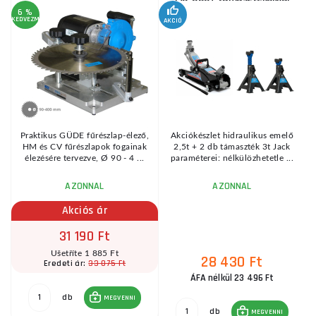
6 %
KEDVEZMÉNY
AKCIÓ
A
KE
Praktikus GÜDE fűrészlap-élező,
Akciókészlet hidraulikus emelő
HM és CV fűrészlapok fogainak
2,5t + 2 db támaszték 3t Jack
élezésére tervezve, Ø 90 - 4 ...
paraméterei: nélkülözhetetle ...
AZONNAL
AZONNAL
Akciós ár
31 190 Ft
Ušetříte 1 885 Ft
28 430 Ft
33 075 Ft
Eredeti ár:
ÁFA nélkül 23 496 Ft
db
MEGVENNI
db
MEGVENNI