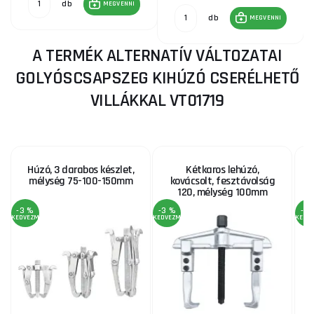
db
MEGVENNI
db
MEGVENNI
A TERMÉK ALTERNATÍV VÁLTOZATAI
GOLYÓSCSAPSZEG KIHÚZÓ CSERÉLHETŐ
VILLÁKKAL VT01719
Húzó, 3 darabos készlet,
Kétkaros lehúzó,
U
mélység 75-100-150mm
kovácsolt, fesztávolság
120, mélység 100mm
-3 %
-3 %
-2 
KEDVEZMÉNY
KEDVEZMÉNY
KEDV