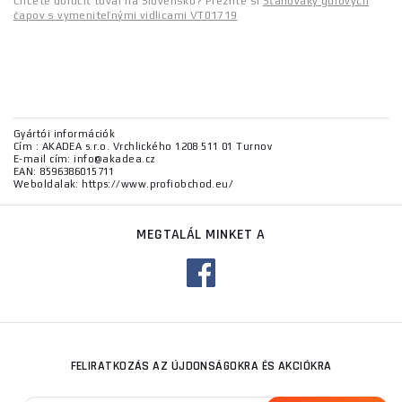
Chcete doručiť tovar na Slovensko? Prezrite si
Sťahováky guľových
čapov s vymeniteľnými vidlicami VT01719
Gyártói információk
Cím : AKADEA s.r.o. Vrchlického 1208 511 01 Turnov
E-mail cím: info@akadea.cz
EAN: 8596386015711
Weboldalak: https://www.profiobchod.eu/
MEGTALÁL MINKET A
FELIRATKOZÁS AZ ÚJDONSÁGOKRA ÉS AKCIÓKRA