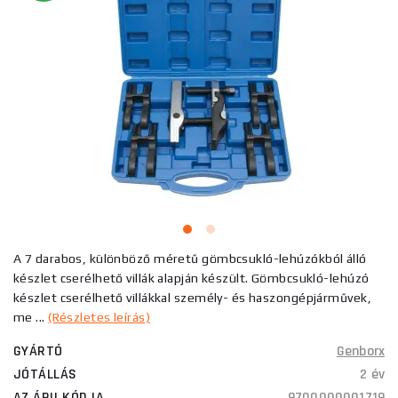
A 7 darabos, különböző méretű gömbcsukló-lehúzókból álló
készlet cserélhető villák alapján készült. Gömbcsukló-lehúzó
készlet cserélhető villákkal személy- és haszongépjárművek,
me ...
(Részletes leírás)
GYÁRTÓ
Genborx
JÓTÁLLÁS
2 év
AZ ÁRU KÓDJA
9700000001719