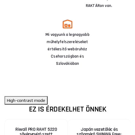
RAKTÁRon van.
Mi vagyunk a legnagyobb
műhelyfelszereléseket
értékesítő webáruház
Csehországban és
Szlovákiában
High-contrast mode
EZ IS ÉRDEKELHET ÖNNEK
Riwall PRO RAHT 5220
Japán vezetőléc és
sövénynyíró szett
szögmérő SHINWA Free-