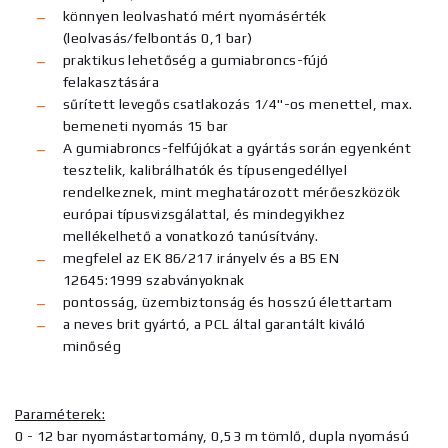
könnyen leolvasható mért nyomásérték
(leolvasás/felbontás 0,1 bar)
praktikus lehetőség a gumiabroncs-fújó
felakasztására
sűrített levegős csatlakozás 1/4"-os menettel, max.
bemeneti nyomás 15 bar
A gumiabroncs-felfújókat a gyártás során egyenként
tesztelik, kalibrálhatók és típusengedéllyel
rendelkeznek, mint meghatározott mérőeszközök
európai típusvizsgálattal, és mindegyikhez
mellékelhető a vonatkozó tanúsítvány.
megfelel az EK 86/217 irányelv és a BS EN
12645:1999 szabványoknak
pontosság, üzembiztonság és hosszú élettartam
a neves brit gyártó, a PCL által garantált kiváló
minőség
Paraméterek:
0 - 12 bar nyomástartomány, 0,53 m tömlő, dupla nyomású