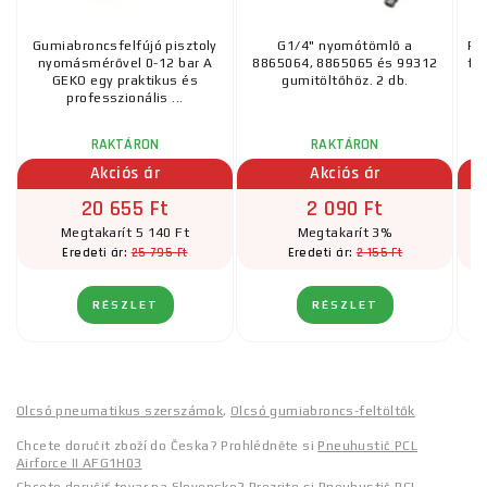
Gumiabroncsfelfújó pisztoly
G1/4" nyomótömlő a
Pr
nyomásmérővel 0-12 bar A
8865064, 8865065 és 99312
fe
GEKO egy praktikus és
gumitöltőhöz. 2 db.
professzionális ...
RAKTÁRON
RAKTÁRON
Akciós ár
Akciós ár
20 655 Ft
2 090 Ft
Megtakarít 5 140 Ft
Megtakarít 3%
25 795 Ft
2 155 Ft
Eredeti ár:
Eredeti ár:
RÉSZLET
RÉSZLET
Olcsó pneumatikus szerszámok
,
Olcsó gumiabroncs-feltöltők
Chcete doručit zboží do Česka? Prohlédněte si
Pneuhustič PCL
Airforce II AFG1H03