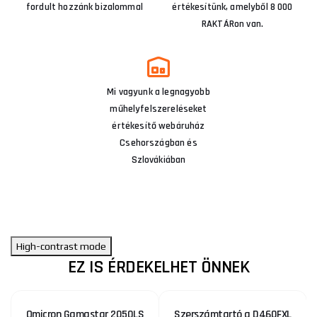
fordult hozzánk bizalommal
értékesítünk, amelyből 8 000
RAKTÁRon van.
Mi vagyunk a legnagyobb
műhelyfelszereléseket
értékesítő webáruház
Csehországban és
Szlovákiában
High-contrast mode
EZ IS ÉRDEKELHET ÖNNEK
Omicron Gamastar 2050LS
Szerszámtartó a D460FXL