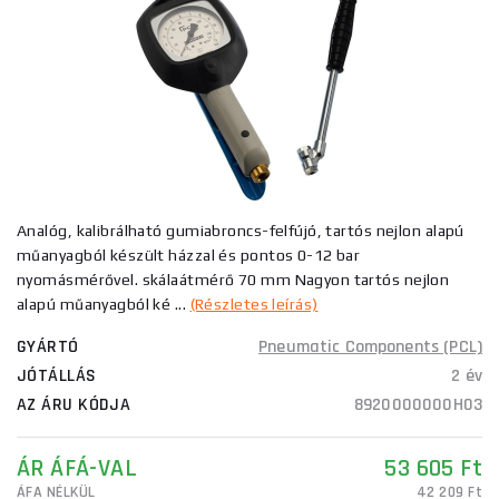
Analóg, kalibrálható gumiabroncs-felfújó, tartós nejlon alapú
műanyagból készült házzal és pontos 0-12 bar
nyomásmérővel. skálaátmérő 70 mm Nagyon tartós nejlon
alapú műanyagból ké ...
(Részletes leírás)
GYÁRTÓ
Pneumatic Components (PCL)
JÓTÁLLÁS
2 év
AZ ÁRU KÓDJA
8920000000H03
ÁR ÁFÁ-VAL
53 605 Ft
ÁFA NÉLKÜL
42 209 Ft