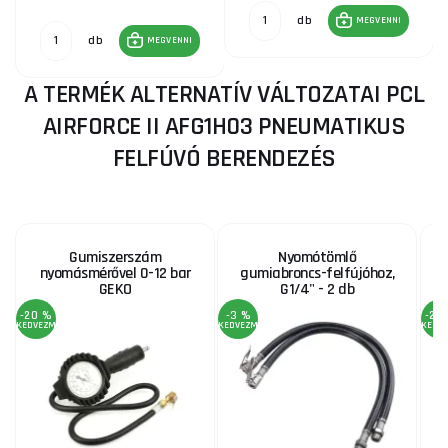
db
MEGVENNI
db
MEGVENNI
A TERMÉK ALTERNATÍV VÁLTOZATAI PCL
AIRFORCE II AFG1H03 PNEUMATIKUS
FELFÚVÓ BERENDEZÉS
Gumiszerszám
Nyomótömlő
G
nyomásmérővel 0-12 bar
gumiabroncs-felfújóhoz,
1
GEKO
G1/4" - 2 db
-20 %
-3 %
-26
KEDVEZMÉNY
KEDVEZMÉNY
KEDV