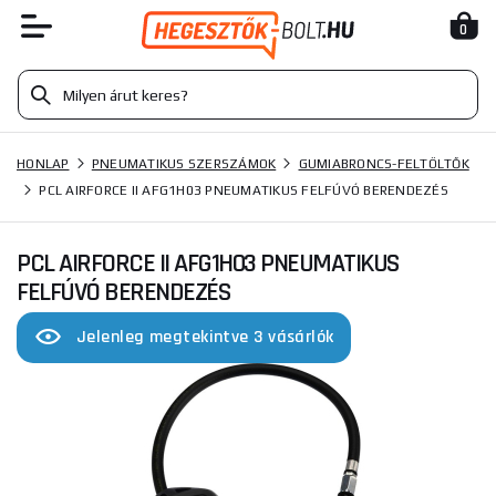
0
HONLAP
PNEUMATIKUS SZERSZÁMOK
GUMIABRONCS-FELTÖLTŐK
PCL AIRFORCE II AFG1H03 PNEUMATIKUS FELFÚVÓ BERENDEZÉS
PCL AIRFORCE II AFG1H03 PNEUMATIKUS
FELFÚVÓ BERENDEZÉS
Jelenleg megtekintve 3 vásárlók