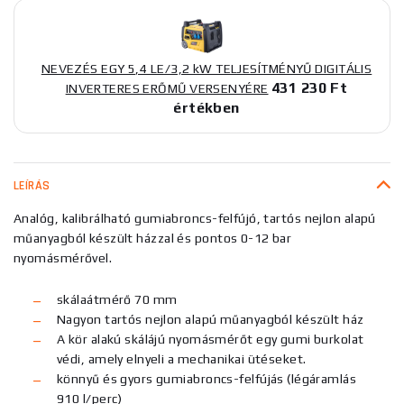
NEVEZÉS EGY 5,4 LE/3,2 kW TELJESÍTMÉNYŰ DIGITÁLIS
431 230 Ft
INVERTERES ERŐMŰ VERSENYÉRE
értékben
LEÍRÁS
Analóg, kalibrálható gumiabroncs-felfújó, tartós nejlon alapú
műanyagból készült házzal és pontos 0-12 bar
nyomásmérővel.
skálaátmérő 70 mm
Nagyon tartós nejlon alapú műanyagból készült ház
A kör alakú skálájú nyomásmérőt egy gumi burkolat
védi, amely elnyeli a mechanikai ütéseket.
könnyű és gyors gumiabroncs-felfújás (légáramlás
910 l/perc)