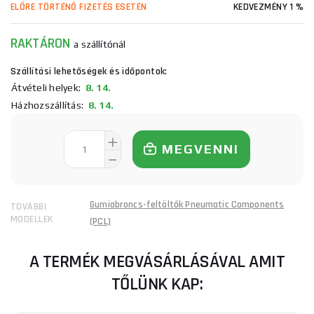
ELŐRE TÖRTÉNŐ FIZETÉS ESETÉN
KEDVEZMÉNY 1 %
RAKTÁRON
a szállítónál
Szállítási lehetőségek és időpontok:
Átvételi helyek:
8. 14.
Házhozszállítás:
8. 14.
MEGVENNI
Gumiabroncs-feltöltők Pneumatic Components
TOVÁBBI
MODELLEK
(PCL)
A TERMÉK MEGVÁSÁRLÁSÁVAL AMIT
TŐLÜNK KAP: