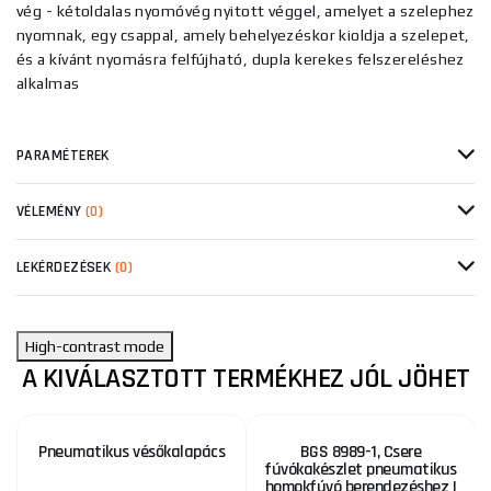
vég - kétoldalas nyomóvég nyitott véggel, amelyet a szelephez
nyomnak, egy csappal, amely behelyezéskor kioldja a szelepet,
és a kívánt nyomásra felfújható, dupla kerekes felszereléshez
alkalmas
PARAMÉTEREK
VÉLEMÉNY
(0)
LEKÉRDEZÉSEK
(0)
High-contrast mode
A KIVÁLASZTOTT TERMÉKHEZ JÓL JÖHET
Pneumatikus vésőkalapács
BGS 8989-1, Csere
fúvókakészlet pneumatikus
homokfúvó berendezéshez |