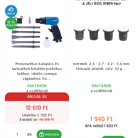
4 db | BGS 8989-hez
KE
AKCIÓ
12 %
KEDVEZMÉNY
Pneumatikus kalapács és
méretek: 2,4 - 2,7 - 3,2 - 3,6 mm
g
tartozékok készlete praktikus
Műszaki adatok: súly: 32 g ...
3
tokban, ideális csempe
vágásához, ho ...
RAKTÁRON
RAKTÁRON
a szállítónál
a szállítónál
Akciós ár
12 510 Ft
Ušetříte 1 705 Ft
1 940 Ft
14 215 Ft
Eredeti ár:
ÁFA nélkül 1 603 Ft
db
MEGVENNI