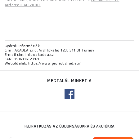
Chcete doručiť tovar na Slovensko? Prezrite si
Pneuhustič PCL
Airforce II AFG1H03
Gyártói információk
Cím : AKADEA s.r.o. Vrchlického 1208 511 01 Turnov
E-mail cím: info@akadea.cz
EAN: 8596386523971
Weboldalak: https://www.profiobchod.eu/
MEGTALÁL MINKET A
FELIRATKOZÁS AZ ÚJDONSÁGOKRA ÉS AKCIÓKRA