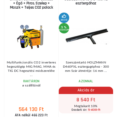
+ Égő + Piros. Szelep +
esztergához
Maszk + Teljes CO2 palack
4
KE
AKCIÓ
9 %
KEDVEZMÉNY
ek
Multifunkcionális CO2 inverteres
Szerszámtartó HOLZMANN
hegesztőgép MIG/MAG, MMA és
D460FXL esztergagéphez - 300
TIG DC hegesztési módszerekhe
mm Szár átmérője: 16 mm ...
...
RAKTÁRON
AZONNAL
a szállítónál
Akciós ár
8 540 Ft
Megtakarít 10%
564 130 Ft
9 430 Ft
Eredeti ár:
ÁFA nélkül 466 223 Ft