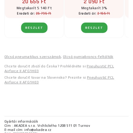
20 655 Ft
2 090 Ft
Megtakarít 5 140 Ft
Megtakarít 3%
25 795 Ft
2 155 Ft
Eredeti ár:
Eredeti ár:
RÉSZLET
RÉSZLET
Olcsó pneumatikus szerszámok
,
Olcsó gumiabroncs-feltöltők
Chcete doručit zboží do Česka? Prohlédněte si
Pneuhustič PCL
Airforce II AFG1H03
Chcete doručiť tovar na Slovensko? Prezrite si
Pneuhustič PCL
Airforce II AFG1H03
Gyártói információk
Cím : AKADEA s.r.o. Vrchlického 1208 511 01 Turnov
E-mail cím: info@akadea.cz