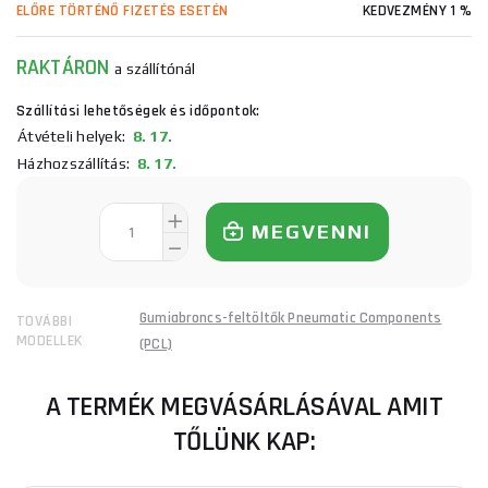
ELŐRE TÖRTÉNŐ FIZETÉS ESETÉN
KEDVEZMÉNY 1 %
RAKTÁRON
a szállítónál
Szállítási lehetőségek és időpontok:
Átvételi helyek:
8. 17.
Házhozszállítás:
8. 17.
MEGVENNI
Gumiabroncs-feltöltők Pneumatic Components
TOVÁBBI
MODELLEK
(PCL)
A TERMÉK MEGVÁSÁRLÁSÁVAL AMIT
TŐLÜNK KAP: