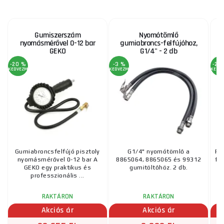
Gumiszerszám
Nyomótömlő
G
nyomásmérővel 0-12 bar
gumiabroncs-felfújóhoz,
1
GEKO
G1/4" - 2 db
-20 %
-3 %
-26
KEDVEZMÉNY
KEDVEZMÉNY
KEDV
Gumiabroncsfelfújó pisztoly
G1/4" nyomótömlő a
Pr
nyomásmérővel 0-12 bar A
8865064, 8865065 és 99312
fe
GEKO egy praktikus és
gumitöltőhöz. 2 db.
professzionális ...
RAKTÁRON
RAKTÁRON
Akciós ár
Akciós ár