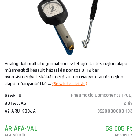
Analóg, kalibrálható gumiabroncs-felfújó, tartós nejlon alapú
műanyagból készült házzal és pontos 0-12 bar
nyomásmérővel. skálaátmérő 70 mm Nagyon tartós nejlon
alapú műanyagból ké ...
(Részletes leírás)
GYÁRTÓ
Pneumatic Components (PCL)
JÓTÁLLÁS
2 év
AZ ÁRU KÓDJA
8920000000H03
ÁR ÁFÁ-VAL
53 605 Ft
ÁFA NÉLKÜL
42 209 Ft