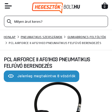
0
HONLAP
PNEUMATIKUS SZERSZÁMOK
GUMIABRONCS-FELTÖLTŐK
PCL AIRFORCE II AFG1H03 PNEUMATIKUS FELFÚVÓ BERENDEZÉS
PCL AIRFORCE II AFG1H03 PNEUMATIKUS
FELFÚVÓ BERENDEZÉS
Jelenleg megtekintve 8 vásárlók