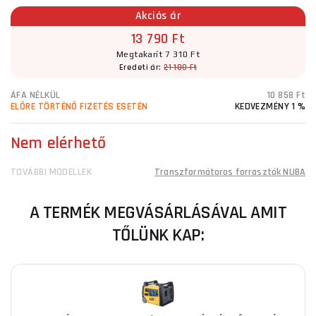
Akciós ár
13 790 Ft
Megtakarít 7 310 Ft
Eredeti ár:
21 100 Ft
ÁFA NÉLKÜL
10 858 Ft
ELŐRE TÖRTÉNŐ FIZETÉS ESETÉN
KEDVEZMÉNY 1 %
Nem elérhető
TOVÁBBI MODELLEK
Transzformátoros forrasztók NUBA
A TERMÉK MEGVÁSÁRLÁSÁVAL AMIT
TŐLÜNK KAP: