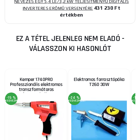
NEVEZÉS EGY 5,4 LE/3,2 kW TELJESÍTMÉNYŰ DIGITÁLIS
431 230 Ft
INVERTERES ERŐMŰ VERSENYÉRE
értékben
EZ A TÉTEL JELENLEG NEM ELADÓ -
VÁLASSZON KI HASONLÓT
Kemper 1740PRO
Elektromos forrasztópáka
T
Professzionális elektromos
T260 30W
transzformátoros
forrasztópáka
-15 %
-24 %
-15
teljesítményszabályozóval
KEDVEZMÉNY
KEDVEZMÉNY
KEDV