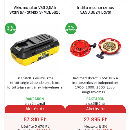
Akkumulátor V60 2,5Ah
Indító mechanizmus
Stanley FatMax SFMCB6025
3.650.0024 Lavor
9 %
2 %
1
KEDVEZMÉNY
KEDVEZMÉNY
KE
Beépített akkumulátor
Indítószerkezet 3.650.0024
töltöttségjelző az akkumulátor
Indítószerkezet Independent
töltöttségi szintjének kényelmes e
1900, 2000, 2300, Lavor
...
magasnyomás ...
RAKTÁRON
RAKTÁRON
a szállítónál
a szállítónál
Akciós ár
Akciós ár
57 310 Ft
27 895 Ft
Ušetříte 5 670 Ft
Megtakarít 3%