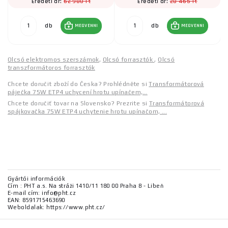
62 980 Ft
28 465 Ft
Eredeti ár:
Eredeti ár:
db
db
MEGVENNI
MEGVENNI
Olcsó elektromos szerszámok
,
Olcsó forrasztók
,
Olcsó
transzformátoros forrasztók
Chcete doručit zboží do Česka? Prohlédněte si
Transformátorová
páječka 75W ETP4 uchycení hrotu upínačem,…
Chcete doručiť tovar na Slovensko? Prezrite si
Transformátorová
spájkovačka 75W ETP4 uchytenie hrotu upínačom, ...
Gyártói információk
Cím : PHT a.s. Na stráži 1410/11 180 00 Praha 8 - Libeň
E-mail cím: info@pht.cz
EAN: 8591715463690
Weboldalak: https://www.pht.cz/