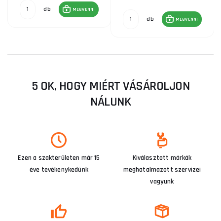
db
MEGVENNI
db
MEGVENNI
5 OK, HOGY MIÉRT VÁSÁROLJON
NÁLUNK
Ezen a szakterületen már 15
Kiválasztott márkák
éve tevékenykedünk
meghatalmazott szervizei
vagyunk