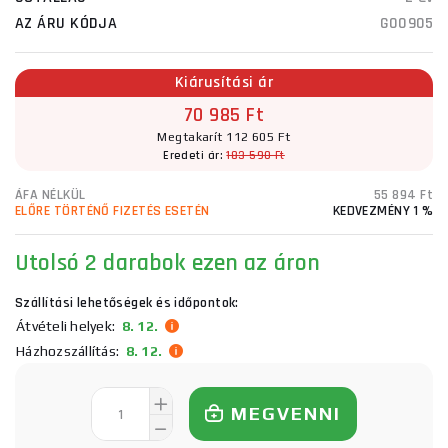
AZ ÁRU KÓDJA
G00905
Kiárusítási ár
70 985 Ft
Megtakarít 112 605 Ft
Eredeti ár:
183 590 Ft
ÁFA NÉLKÜL
55 894 Ft
ELŐRE TÖRTÉNŐ FIZETÉS ESETÉN
KEDVEZMÉNY 1 %
Utolsó 2 darabok ezen az áron
Szállítási lehetőségek és időpontok:
Átvételi helyek:
8. 12.
Házhozszállítás:
8. 12.
MEGVENNI