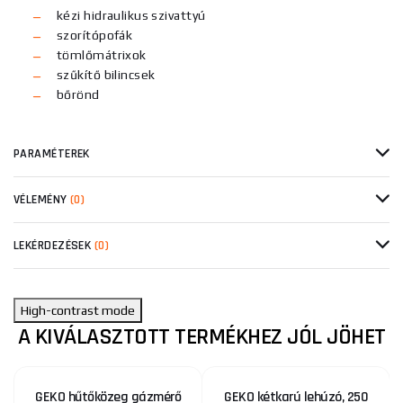
kézi hidraulikus szivattyú
szorítópofák
tömlőmátrixok
szűkítő bilincsek
bőrönd
PARAMÉTEREK
VÉLEMÉNY
(0)
LEKÉRDEZÉSEK
(0)
High-contrast mode
A KIVÁLASZTOTT TERMÉKHEZ JÓL JÖHET
GEKO hűtőközeg gázmérő
GEKO kétkarú lehúzó, 250