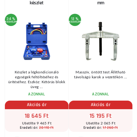
készlet
mm
34 %
12 %
2
KEDVEZMÉNY
KEDVEZMÉNY
KE
9
Készlet a légkondicionáló
Masszív, öntött test Állítható
egységek feltöltéséhez és
távolságú karok a vezetőkön ...
ürítéséhez. Eszköz: Kétórás blokk
üveg ...
AZONNAL
AZONNAL
Akciós ár
Akciós ár
18 645 Ft
15 195 Ft
Ušetříte 9 465 Ft
Ušetříte 2 065 Ft
28 110 Ft
17 260 Ft
Eredeti ár:
Eredeti ár: