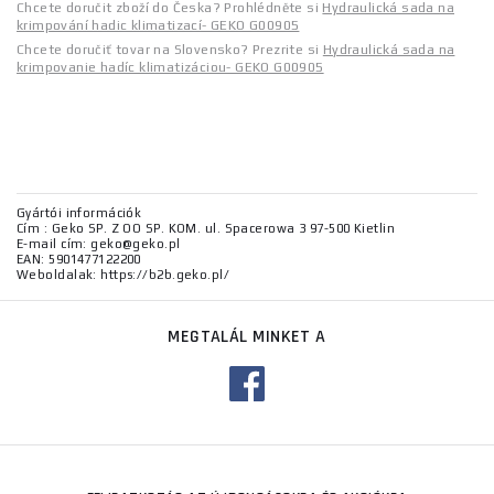
Chcete doručit zboží do Česka? Prohlédněte si
Hydraulická sada na
krimpování hadic klimatizací- GEKO G00905
Chcete doručiť tovar na Slovensko? Prezrite si
Hydraulická sada na
krimpovanie hadíc klimatizáciou- GEKO G00905
Gyártói információk
Cím : Geko SP. Z OO SP. KOM. ul. Spacerowa 3 97-500 Kietlin
E-mail cím: geko@geko.pl
EAN: 5901477122200
Weboldalak: https://b2b.geko.pl/
MEGTALÁL MINKET A