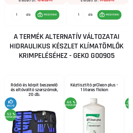
12 435 Ft
71 800 Ft
Eredeti ár:
Eredeti ár:
db
db
MEGVENNI
MEGVENNI
A TERMÉK ALTERNATÍV VÁLTOZATAI
HIDRAULIKUS KÉSZLET KLÍMATÖMLŐK
KRIMPELÉSÉHEZ - GEKO G00905
Rádió és kárpit beszerelő
Kéztisztító prClean plus -
és eltávolító szerszámok,
1 literes flakon
e
20 db.
-66 %
-52
KEDVEZMÉNY
KEDV
AKCIÓ
-53 %
KEDVEZMÉNY