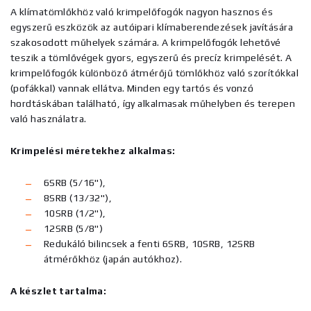
A klímatömlőkhöz való krimpelőfogók nagyon hasznos és
egyszerű eszközök az autóipari klímaberendezések javítására
szakosodott műhelyek számára. A krimpelőfogók lehetővé
teszik a tömlővégek gyors, egyszerű és precíz krimpelését. A
krimpelőfogók különböző átmérőjű tömlőkhöz való szorítókkal
(pofákkal) vannak ellátva. Minden egy tartós és vonzó
hordtáskában található, így alkalmasak műhelyben és terepen
való használatra.
Krimpelési méretekhez alkalmas:
6SRB (5/16"),
8SRB (13/32"),
10SRB (1/2"),
12SRB (5/8")
Redukáló bilincsek a fenti 6SRB, 10SRB, 12SRB
átmérőkhöz (japán autókhoz).
A készlet tartalma: