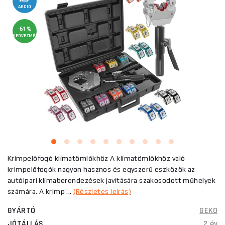
AKCIÓ
-61 %
KEDVEZMÉNY
Krimpelőfogó klímatömlőkhöz A klímatömlőkhöz való
krimpelőfogók nagyon hasznos és egyszerű eszközök az
autóipari klímaberendezések javítására szakosodott műhelyek
számára. A krimp ...
(Részletes leírás)
GYÁRTÓ
GEKO
JÓTÁLLÁS
2 év