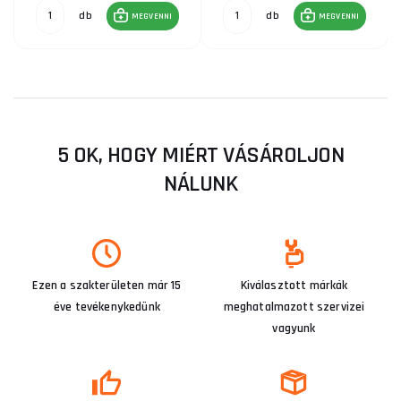
db
db
MEGVENNI
MEGVENNI
5 OK, HOGY MIÉRT VÁSÁROLJON
NÁLUNK
Ezen a szakterületen már 15
Kiválasztott márkák
éve tevékenykedünk
meghatalmazott szervizei
vagyunk