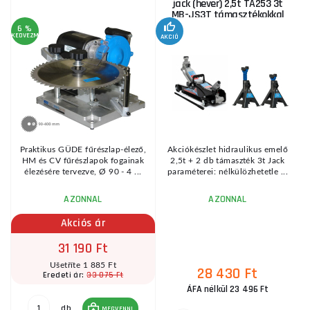
jack (hever) 2,5t TA253 3t
MB-JS3T támasztékokkal
6 %
KEDVEZMÉNY
AKCIÓ
A
KE
Praktikus GÜDE fűrészlap-élező,
Akciókészlet hidraulikus emelő
HM és CV fűrészlapok fogainak
2,5t + 2 db támaszték 3t Jack
élezésére tervezve, Ø 90 - 4 ...
paraméterei: nélkülözhetetle ...
AZONNAL
AZONNAL
Akciós ár
31 190 Ft
Ušetříte 1 885 Ft
28 430 Ft
33 075 Ft
Eredeti ár:
ÁFA nélkül 23 496 Ft
db
MEGVENNI