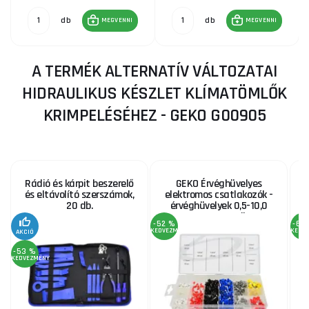
db
db
MEGVENNI
MEGVENNI
A TERMÉK ALTERNATÍV VÁLTOZATAI
HIDRAULIKUS KÉSZLET KLÍMATÖMLŐK
KRIMPELÉSÉHEZ - GEKO G00905
Rádió és kárpit beszerelő
GEKO Érvéghüvelyes
K
és eltávolító szerszámok,
elektromos csatlakozók -
20 db.
érvéghüvelyek 0,5-10,0
mm2 - 685 db
-52 %
-66
KEDVEZMÉNY
KEDV
AKCIÓ
-53 %
KEDVEZMÉNY