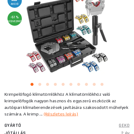
AKCIÓ
-61 %
KEDVEZMÉNY
Krimpelőfogó klímatömlőkhöz A klímatömlőkhöz való
krimpelőfogók nagyon hasznos és egyszerű eszközök az
autóipari klímaberendezések javítására szakosodott műhelyek
számára. A krimp ...
(Részletes leírás)
GYÁRTÓ
GEKO
JÓTÁLLÁS
2 év