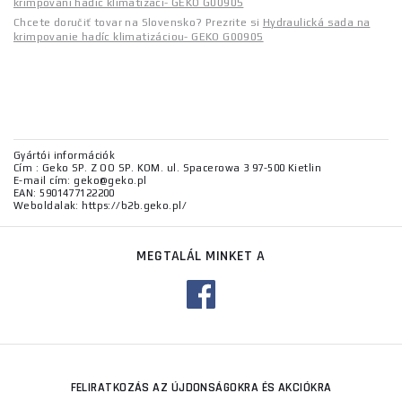
krimpování hadic klimatizací- GEKO G00905
Chcete doručiť tovar na Slovensko? Prezrite si
Hydraulická sada na
krimpovanie hadíc klimatizáciou- GEKO G00905
Gyártói információk
Cím : Geko SP. Z OO SP. KOM. ul. Spacerowa 3 97-500 Kietlin
E-mail cím: geko@geko.pl
EAN: 5901477122200
Weboldalak: https://b2b.geko.pl/
MEGTALÁL MINKET A
FELIRATKOZÁS AZ ÚJDONSÁGOKRA ÉS AKCIÓKRA