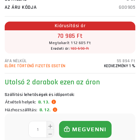
AZ ÁRU KÓDJA
G00905
Kiárusítási ár
70 985 Ft
Megtakarít 112 605 Ft
Eredeti ár:
183 590 Ft
ÁFA NÉLKÜL
55 894 Ft
ELŐRE TÖRTÉNŐ FIZETÉS ESETÉN
KEDVEZMÉNY 1 %
Utolsó 2 darabok ezen az áron
Szállítási lehetőségek és időpontok:
Átvételi helyek:
8. 13.
Házhozszállítás:
8. 12.
MEGVENNI