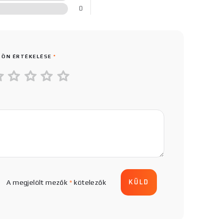
0
 ÖN ÉRTÉKELÉSE
*
A megjelölt mezők
*
kötelezők