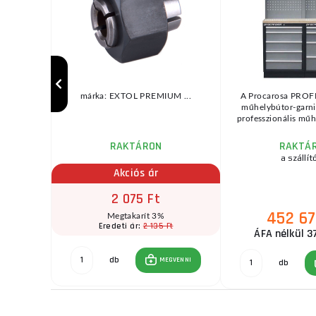
ógép A TFS-
márka: EXTOL PREMIUM ...
A Procarosa PRO
 puha- és
műhelybútor-garni
á ...
professzionális műhe
RAKTÁRON
RAKTÁ
a szállít
Akciós ár
2 075 Ft
452 67
t
Megtakarít 3%
 Ft
2 135 Ft
Eredeti ár:
ÁFA nélkül 3
db
GVENNI
MEGVENNI
db