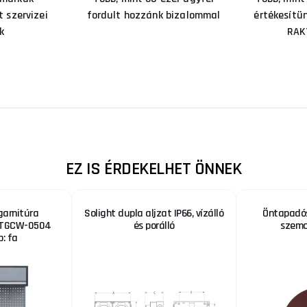
 szervizei
fordult hozzánk bizalommal
értékesítü
k
RAK
EZ IS ÉRDEKELHET ÖNNEK
garnitúra
Solight dupla aljzat IP66, vízálló
Öntapadós
I TGCW-0504
és porálló
szemc
: fa