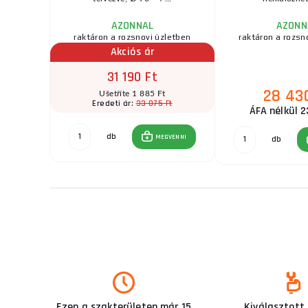
AZONNAL
AZONN
zletben
raktáron a rozsnovi üzletben
raktáron a rozsn
r
Akciós ár
31 190 Ft
28 43
t
Ušetříte 1 885 Ft
Ft
33 075 Ft
Eredeti ár:
ÁFA nélkül 2
db
GVENNI
MEGVENNI
db
Ezen a szakterületen már 15
Kiválasztott