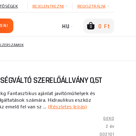
TŐSÉGEK
BEJELENTKEZNI
REGISZTRÁLNI
HU
0 Ft
0
 SZERSZÁMOK
SÉGVÁLTÓ SZERELŐÁLLVÁNY 0,5T
kg Fantasztikus ajánlat javítóműhelyek és
lgáltatások számára. Hidraulikus eszköz
z emelő fel van sz ...
(Részletes leírás)
GEKO
2 év
G02101