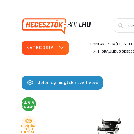
HONLAP
MŰHELYFEL
KATEGÓRIA
HIDRAULIKUS SEBES
Jelenleg megtekintve 1 vevő
-45 %
KEDVEZMÉNY
KISZÁLLÍTÁS
ELŐTTI
ELLENŐRZÉS