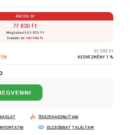
Akciós ár
77 830 Ft
Megtakarít 63 955 Ft
Eredeti ár:
141 785 Ft
61 283 Ft
TÉN
KEDVEZMÉNY 1 %
p
MEGVENNI
VASLAT
ÖSSZEHASONLÍTANI
INYOMTATNI
OLCSÓBBAT TALÁLTAM