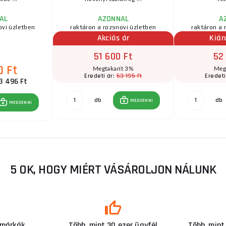
AL
AZONNAL
A
ovi üzletben
raktáron a rozsnovi üzletben
raktáron a 
Akciós ár
Kiár
51 600 Ft
52
0 Ft
Megtakarít 3%
Meg
53 195 Ft
Eredeti ár:
Eredeti
3 496 Ft
db
db
MEGVENNI
MEGVENNI
5 OK, HOGY MIÉRT VÁSÁROLJON NÁLUNK
 márkák
Több, mint 30 ezer ügyfél
Több, mint