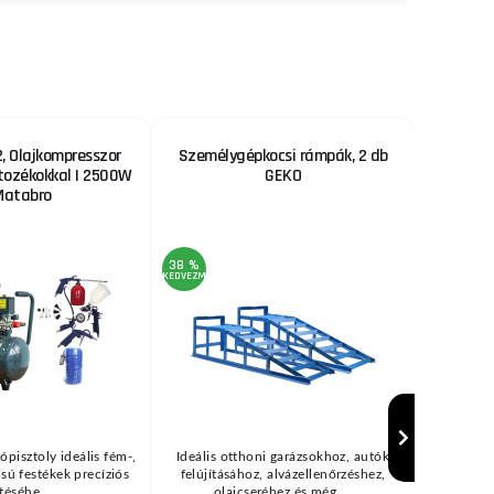
 Olajkompresszor
Személygépkocsi rámpák, 2 db
GEKO H
rtozékokkal | 2500W
GEKO
mm-es f
Matabro
ny
38 %
39 %
KEDVEZMÉNY
KEDVEZMÉNY
ópisztoly ideális fém-,
Ideális otthoni garázsokhoz, autók
Professzio
zisú festékek precíziós
felújításához, alvázellenőrzéshez,
pisztol
téséhe ...
olajcseréhez és még ...
an