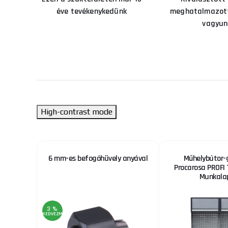
éve tevékenykedünk
meghatalmazott
vagyun
High-contrast mode
osgép
6 mm-es befogóhüvely anyával
Műhelybútor-
Procarosa PROF
Munkalap
3 %
KEDVEZMÉNY