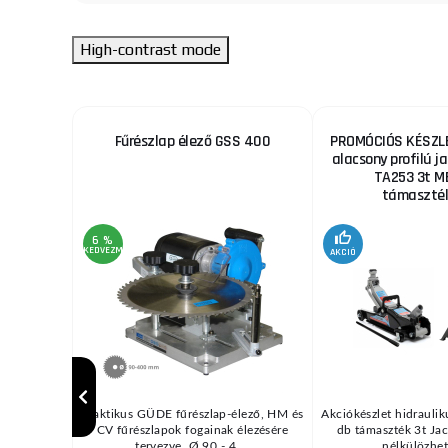
High-contrast mode
őgép -
Fűrészlap élező GSS 400
PROMÓCIÓS KÉSZLE
alacsony profilú ja
TA253 3t M
támaszték
6 %
KEDVEZMÉNY
AKCIÓ
éséhez Bőr
Praktikus GÜDE fűrészlap-élező, HM és
Akciókészlet hidraulik
adarab
CV fűrészlapok fogainak élezésére
db támaszték 3t Jac
ar ...
tervezve, Ø 90 - 4 ...
nélkülözhete