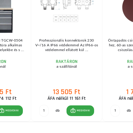
FI TGCW-0504
Professzionális konnektorok 230
Öntapadós csi
túra alkalmas
V~/16 A IP66 védelemmel Az IP66-os
hez, 60-as sze
lyekbe és s ...
védelemmel ellátott kül ...
csiszolás
RON
RAKTÁRON
RA
ónál
a szállítónál
a s
5 Ft
13 505 Ft
1 
74 112 Ft
ÁFA nélkül 11 161 Ft
ÁFA nél
db
db
MEGVENNI
MEGVENNI