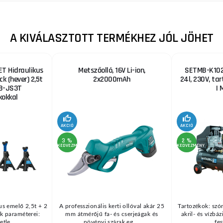
A KIVÁLASZTOTT TERMÉKHEZ JÓL JÖHET
T Hidraulikus
Metszőolló, 16V Li-ion,
SETMB-K102,
ck (hever) 2,5t
2x2000mAh
24l, 230V, ta
B-JS3T
| 
okkal
AKCIÓ
AKCIÓ
3 %
2 %
KEDVEZMÉNY
KEDVEZMÉNY
us emelő 2,5t + 2
A professzionális kerti ollóval akár 25
Tartozékok: szór
k paraméterei:
mm átmérőjű fa- és cserjeágak és
akril- és vízbá
tle ...
növényi szárak eg ...
fes