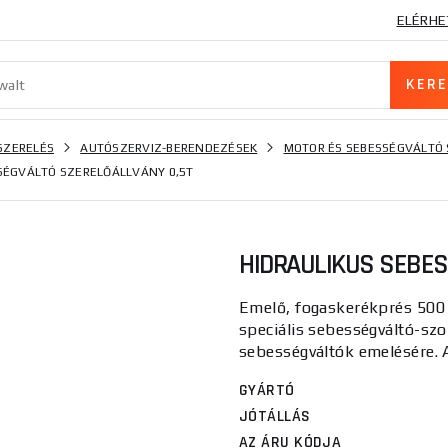
ELÉRHE
SZERELÉS
AUTÓSZERVIZ-BERENDEZÉSEK
MOTOR ÉS SEBESSÉGVÁLTÓ
SÉGVÁLTÓ SZERELŐÁLLVÁNY 0,5T
HIDRAULIKUS SEBES
Emelő, fogaskerékprés 500 
speciális sebességváltó-szo
sebességváltók emelésére. A
GYÁRTÓ
JÓTÁLLÁS
AZ ÁRU KÓDJA