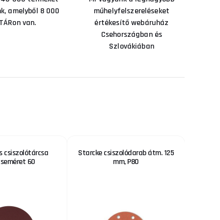
nk, amelyből 8 000
műhelyfelszereléseket
TÁRon van.
értékesítő webáruház
Csehországban és
Szlovákiában
 csiszolótárcsa
Starcke csiszolódarab átm. 125
TFS-
seméret 60
mm, P80
3 %
KEDVEZMÉNY