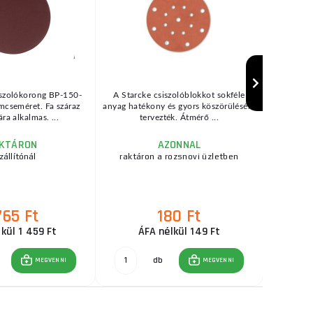
szolókorong BP-150-
A Starcke csiszolóblokkot sokféle
TFS-100/30
mcseméret. Fa száraz
anyag hatékony és gyors köszörülésére
100/30 a
ára alkalmas. ...
tervezték. Átmérő ...
kemé
KTÁRON
AZONNAL
zállítónál
raktáron a rozsnovi üzletben
765 Ft
180 Ft
Er
kül 1 459 Ft
ÁFA nélkül 149 Ft
db
MEGVENNI
MEGVENNI