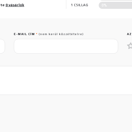
0%
lte
0 vásárlók
1 CSILLAG
E-MAIL CÍM
*
(nem kerül közzétételre)
AZ