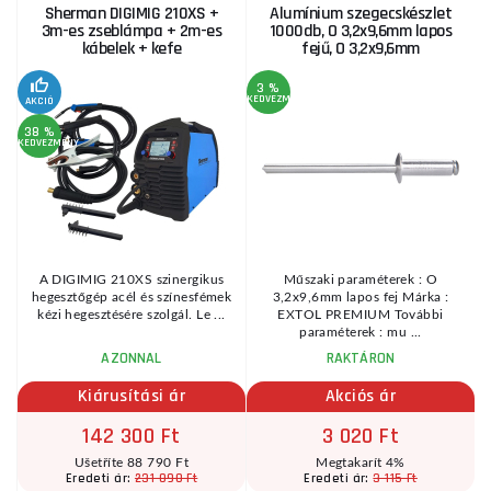
Sherman DIGIMIG 210XS +
Alumínium szegecskészlet
3m-es zseblámpa + 2m-es
1000db, O 3,2x9,6mm lapos
kábelek + kefe
fejű, O 3,2x9,6mm
3 %
KEDVEZMÉNY
KE
AKCIÓ
38 %
KEDVEZMÉNY
A DIGIMIG 210XS szinergikus
Műszaki paraméterek : O
hegesztőgép acél és színesfémek
3,2x9,6mm lapos fej Márka :
e,
kézi hegesztésére szolgál. Le ...
EXTOL PREMIUM További
paraméterek : mu ...
AZONNAL
RAKTÁRON
Kiárusítási ár
Akciós ár
142 300 Ft
3 020 Ft
Ušetříte 88 790 Ft
Megtakarít 4%
231 090 Ft
3 115 Ft
Eredeti ár:
Eredeti ár: