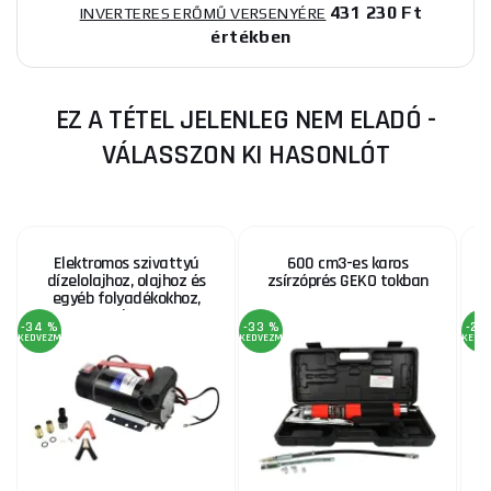
431 230 Ft
INVERTERES ERŐMŰ VERSENYÉRE
értékben
EZ A TÉTEL JELENLEG NEM ELADÓ -
VÁLASSZON KI HASONLÓT
Elektromos szivattyú
600 cm3-es karos
dízelolajhoz, olajhoz és
zsírzóprés GEKO tokban
egyéb folyadékokhoz,
max. 40 l/perc, 12V
-34 %
-33 %
-20
KEDVEZMÉNY
KEDVEZMÉNY
KEDV