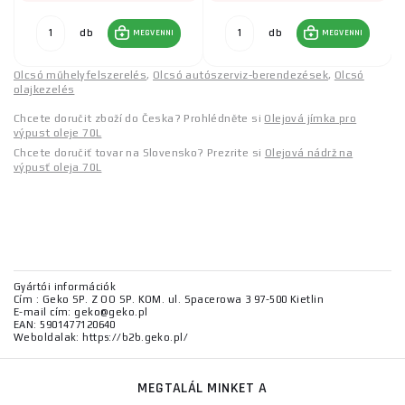
db
db
MEGVENNI
MEGVENNI
Olcsó műhelyfelszerelés
,
Olcsó autószerviz-berendezések
,
Olcsó
olajkezelés
Chcete doručit zboží do Česka? Prohlédněte si
Olejová jímka pro
výpust oleje 70L
Chcete doručiť tovar na Slovensko? Prezrite si
Olejová nádrž na
výpusť oleja 70L
Gyártói információk
Cím : Geko SP. Z OO SP. KOM. ul. Spacerowa 3 97-500 Kietlin
E-mail cím: geko@geko.pl
EAN: 5901477120640
Weboldalak: https://b2b.geko.pl/
MEGTALÁL MINKET A