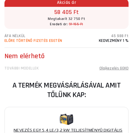
Akciós ár
58 405 Ft
Megtakarít 32 750 Ft
Eredeti ár:
91 155 Ft
ÁFA NÉLKÜL
45 988 Ft
ELŐRE TÖRTÉNŐ FIZETÉS ESETÉN
KEDVEZMÉNY 1 %
Nem elérhető
TOVÁBBI MODELLEK
Olajkezelés GEKO
A TERMÉK MEGVÁSÁRLÁSÁVAL AMIT
TŐLÜNK KAP:
NEVEZÉS EGY 5,4 LE/3,2 kW TELJESÍTMÉNYŰ DIGITÁLIS