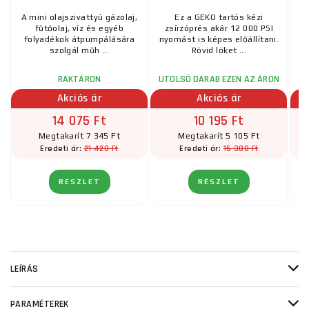
A mini olajszivattyú gázolaj,
Ez a GEKO tartós kézi
fűtőolaj, víz és egyéb
zsírzóprés akár 12 000 PSI
folyadékok átpumpálására
nyomást is képes előállítani.
szolgál műh ...
Rövid löket ...
RAKTÁRON
UTOLSÓ DARAB EZEN AZ ÁRON
Akciós ár
Akciós ár
14 075 Ft
10 195 Ft
Megtakarít 7 345 Ft
Megtakarít 5 105 Ft
21 420 Ft
15 300 Ft
Eredeti ár:
Eredeti ár:
RÉSZLET
RÉSZLET
LEÍRÁS
PARAMÉTEREK