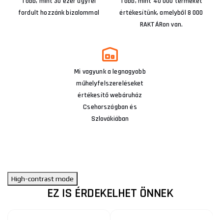
Több, mint 30 ezer ügyfél
Több, mint 40 000 terméket
fordult hozzánk bizalommal
értékesítünk, amelyből 8 000
RAKTÁRon van.
Mi vagyunk a legnagyobb
műhelyfelszereléseket
értékesítő webáruház
Csehországban és
Szlovákiában
High-contrast mode
EZ IS ÉRDEKELHET ÖNNEK