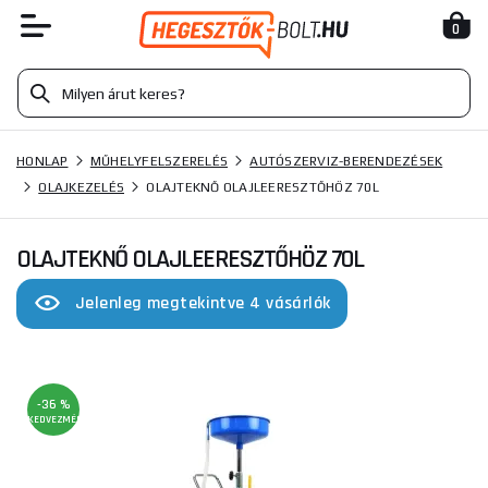
0
HONLAP
MŰHELYFELSZERELÉS
AUTÓSZERVIZ-BERENDEZÉSEK
OLAJKEZELÉS
OLAJTEKNŐ OLAJLEERESZTŐHÖZ 70L
OLAJTEKNŐ OLAJLEERESZTŐHÖZ 70L
Jelenleg megtekintve 4 vásárlók
-36 %
KEDVEZMÉNY