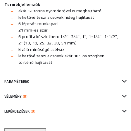
Termékjellemzők
akár 12 tonna nyomóerővel is meghajtható
lehetővé teszi a csövek hideg hajlítását
6 lépcsős munkapad
21 mm-es szár
6 profil a készletben: 1/2", 3/4", 1", 1-1/4", 1-1/2",
2" (13, 19, 25, 32, 38, 51 mm)
kiváló minőségű acélváz
lehetővé teszi a csövek akár 90°-os szögben
történő hajlítását
PARAMÉTEREK
VÉLEMÉNY
(0)
LEKÉRDEZÉSEK
(0)