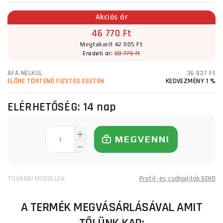
Akciós ár
46 770 Ft
Megtakarít 42 005 Ft
Eredeti ár:
88 775 Ft
ÁFA NÉLKÜL
36 827 Ft
ELŐRE TÖRTÉNŐ FIZETÉS ESETÉN
KEDVEZMÉNY 1 %
ELÉRHETŐSÉG:
14 nap
MEGVENNI
TOVÁBBI MODELLEK
Profil- és csőhajlítók GEKO
A TERMÉK MEGVÁSÁRLÁSÁVAL AMIT