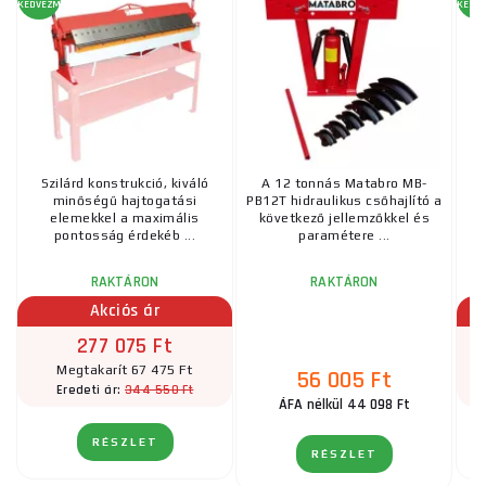
KEDVEZMÉNY
KEDV
Szilárd konstrukció, kiváló
A 12 tonnás Matabro MB-
minőségű hajtogatási
PB12T hidraulikus csőhajlító a
elemekkel a maximális
következő jellemzőkkel és
pontosság érdekéb ...
paramétere ...
RAKTÁRON
RAKTÁRON
Akciós ár
277 075 Ft
Megtakarít 67 475 Ft
56 005 Ft
344 550 Ft
Eredeti ár:
ÁFA nélkül 44 098 Ft
RÉSZLET
RÉSZLET