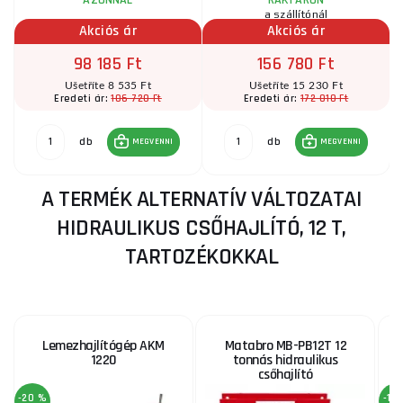
a szállítónál
Akciós ár
Akciós ár
98 185 Ft
156 780 Ft
Ušetříte 8 535 Ft
Ušetříte 15 230 Ft
106 720 Ft
172 010 Ft
Eredeti ár:
Eredeti ár:
db
db
MEGVENNI
MEGVENNI
A TERMÉK ALTERNATÍV VÁLTOZATAI
HIDRAULIKUS CSŐHAJLÍTÓ, 12 T,
TARTOZÉKOKKAL
Lemezhajlítógép AKM
Matabro MB-PB12T 12
1220
tonnás hidraulikus
csőhajlító
-20 %
-15