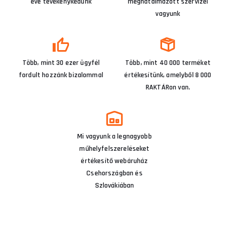
éve tevékenykedünk
meghatalmazott szervizei
vagyunk
Több, mint 30 ezer ügyfél
Több, mint 40 000 terméket
fordult hozzánk bizalommal
értékesítünk, amelyből 8 000
RAKTÁRon van.
Mi vagyunk a legnagyobb
műhelyfelszereléseket
értékesítő webáruház
Csehországban és
Szlovákiában