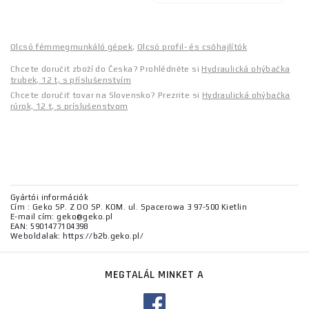
Olcsó fémmegmunkáló gépek
,
Olcsó profil- és csőhajlítók
Chcete doručit zboží do Česka? Prohlédněte si
Hydraulická ohýbačka
trubek, 12 t, s příslušenstvím
Chcete doručiť tovar na Slovensko? Prezrite si
Hydraulická ohýbačka
rúrok, 12 t, s príslušenstvom
Gyártói információk
Cím : Geko SP. Z OO SP. KOM. ul. Spacerowa 3 97-500 Kietlin
E-mail cím: geko@geko.pl
EAN: 5901477104398
Weboldalak: https://b2b.geko.pl/
MEGTALÁL MINKET A