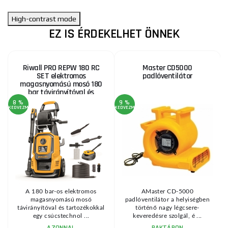
High-contrast mode
EZ IS ÉRDEKELHET ÖNNEK
Riwall PRO REPW 180 RC
Master CD5000
SET elektromos
padlóventilátor
magasnyomású mosó 180
bar távirányítóval és
tartozékokkal
8 %
9 %
KEDVEZMÉNY
KEDVEZMÉNY
KE
A 180 bar-os elektromos
AMaster CD-5000
magasnyomású mosó
padlóventilátor a helyiségben
távirányítóval és tartozékokkal
történő nagy légcsere-
egy csúcstechnol ...
keveredésre szolgál, é ...
AZONNAL
RAKTÁRON