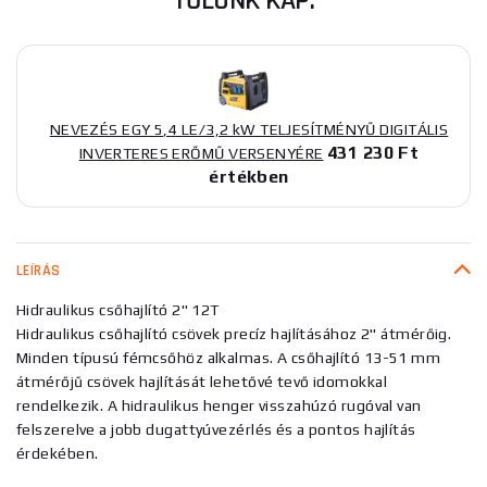
TŐLÜNK KAP:
NEVEZÉS EGY 5,4 LE/3,2 kW TELJESÍTMÉNYŰ DIGITÁLIS
431 230 Ft
INVERTERES ERŐMŰ VERSENYÉRE
értékben
LEÍRÁS
Hidraulikus csőhajlító 2" 12T
Hidraulikus csőhajlító csövek precíz hajlításához 2" átmérőig.
Minden típusú fémcsőhöz alkalmas. A csőhajlító 13-51 mm
átmérőjű csövek hajlítását lehetővé tevő idomokkal
rendelkezik. A hidraulikus henger visszahúzó rugóval van
felszerelve a jobb dugattyúvezérlés és a pontos hajlítás
érdekében.