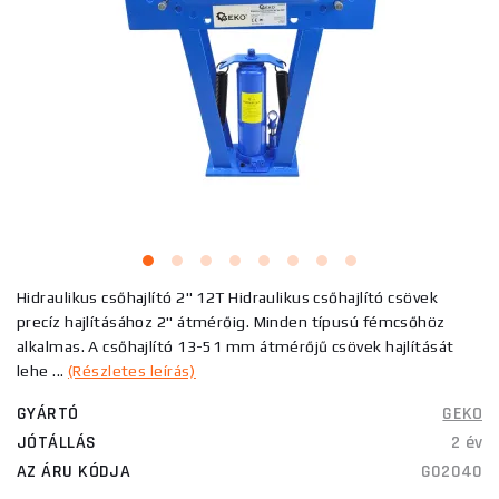
Hidraulikus csőhajlító 2" 12T Hidraulikus csőhajlító csövek
precíz hajlításához 2" átmérőig. Minden típusú fémcsőhöz
alkalmas. A csőhajlító 13-51 mm átmérőjű csövek hajlítását
lehe ...
(Részletes leírás)
GYÁRTÓ
GEKO
JÓTÁLLÁS
2 év
AZ ÁRU KÓDJA
G02040