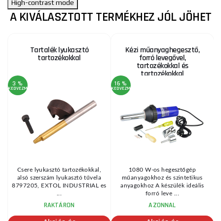
High-contrast mode
A KIVÁLASZTOTT TERMÉKHEZ JÓL JÖHET
Tartalék lyukasztó
Kézi műanyaghegesztő,
tartozékokkal
forró levegővel,
tartozékokkal és
tartozékokkal
3 %
16 %
3
KEDVEZMÉNY
KEDVEZMÉNY
KE
Csere lyukasztó tartozékokkal,
1080 W-os hegesztőgép
alsó szerszám lyukasztó tűvela
műanyagokhoz és szintetikus
8797205, EXTOL INDUSTRIAL es
anyagokhoz A készülék ideális
...
forró leve ...
RAKTÁRON
AZONNAL