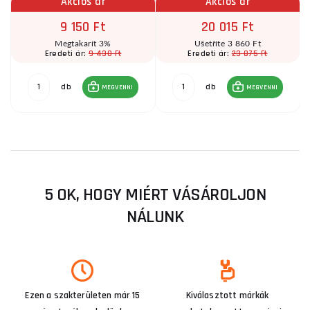
Akciós ár
Akciós ár
9 150 Ft
20 015 Ft
Megtakarít 3%
Ušetříte 3 860 Ft
9 430 Ft
23 875 Ft
Eredeti ár:
Eredeti ár:
db
db
MEGVENNI
MEGVENNI
5 OK, HOGY MIÉRT VÁSÁROLJON
NÁLUNK
Ezen a szakterületen már 15
Kiválasztott márkák