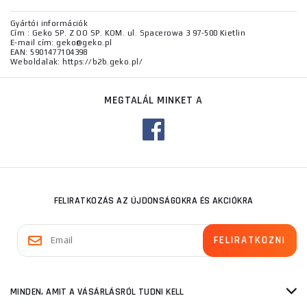
Gyártói információk
Cím : Geko SP. Z OO SP. KOM. ul. Spacerowa 3 97-500 Kietlin
E-mail cím: geko@geko.pl
EAN: 5901477104398
Weboldalak: https://b2b.geko.pl/
MEGTALÁL MINKET A
FELIRATKOZÁS AZ ÚJDONSÁGOKRA ÉS AKCIÓKRA
MINDEN, AMIT A VÁSÁRLÁSRÓL TUDNI KELL