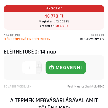
Akciós ár
46 770 Ft
Megtakarít 42 005 Ft
Eredeti ár:
88 775 Ft
ÁFA NÉLKÜL
36 827 Ft
ELŐRE TÖRTÉNŐ FIZETÉS ESETÉN
KEDVEZMÉNY 1 %
ELÉRHETŐSÉG:
14 nap
MEGVENNI
TOVÁBBI MODELLEK
Profil- és csőhajlítók GEKO
A TERMÉK MEGVÁSÁRLÁSÁVAL AMIT