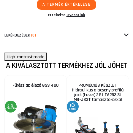
A TERMÉK ÉRTÉKELÉSE
Értékelte
0 vásárlók
LEKÉRDEZÉSEK
(0)
High-contrast mode
A KIVÁLASZTOTT TERMÉKHEZ JÓL JÖHET
Fűrészlap élező GSS 400
PROMÓCIÓS KÉSZLET
Hidraulikus alacsony profilú
jack (hever) 2,5t TA253 3t
MB-JS3T támasztékokkal
6 %
KEDVEZMÉNY
AKCIÓ
A
KE