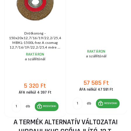
Drótkorong -
150x20x12,7/16/19/22,2/25,4
,
MBKL-1500L-hez A csomag
12,7/16/19/22,2/25,4 mére ...
RAKTÁRON
RAKTÁRON
a szállítónál
a szállítónál
57 585 Ft
5 320 Ft
ÁFA nélkül 47 591 Ft
ÁFA nélkül 4 397 Ft
db
MEGVENNI
db
MEGVENNI
A TERMÉK ALTERNATÍV VÁLTOZATAI