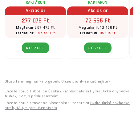
RAKTÁRON
RAKTÁRON
Akciós ár
Akciós ár
277 075 Ft
72 655 Ft
Megtakarít 67 475 Ft
Megtakarít 13 160 Ft
344 550 Ft
85 815 Ft
Eredeti ár:
Eredeti ár:
RÉSZLET
RÉSZLET
Olcsó fémmegmunkáló gépek
,
Olcsó profil- és csőhajlítók
Chcete doručit zboží do Česka? Prohlédněte si
Hydraulická ohýbačka
trubek, 12 t, s příslušenstvím
Chcete doručiť tovar na Slovensko? Prezrite si
Hydraulická ohýbačka
rúrok, 12 t, s príslušenstvom