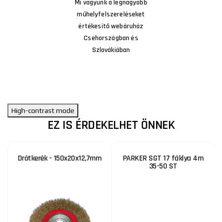
Mi vagyunk a legnagyobb
műhelyfelszereléseket
értékesítő webáruház
Csehországban és
Szlovákiában
High-contrast mode
EZ IS ÉRDEKELHET ÖNNEK
Drótkerék - 150x20x12,7mm
PARKER SGT 17 fáklya 4m
35-50 ST
KE