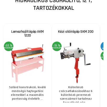
HIDRAULIKUS CSŐHAJLÍTÓ, 12 T,
TARTOZÉKOKKAL
Lemezhajlítógép AKM
Kézi aláírógép SKM 200
A
1220
-20 %
-15 %
KEDVEZMÉNY
KEDVEZMÉNY
AKC
-15
KEDV
Szilárd konstrukció, kiváló
Különböző
minőségű hajtogatási
csőcsatlakozásokhoz 6
elemekkel a maximális
különböző peremező
s
pontosság érdekéb ...
szerszámot tartalmaz
Forgatható gép ...