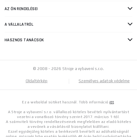
AZ ÖN RENDELÉSEI
A VÁLLALATRÓL
HASZNOS TANÁCSOK
© 2008 - 2026 Stroje a vybavení s.r.o.
Oldaltérkép
Személyes adatok védelme
Ez a weboldal sütiket használ. Több információ
itt
.
A Stroje a vybavení s.r.o. vállalkozó köteles bevételi nyilvántartást
vezetni a vonatkozó törvény szerint 2017. március 1-től.
A számviteli törvény rendelkezéseinek megfelelően az eladó köteles
a vevőnek a vásárlásról bizonylatot kiállítani.
Ezzel egyidejűleg köteles a beérkezett bevételt az adóhatóságnál
online, műszaki hiba esetén legkésőbb 48 órán belül nyilvántartásba