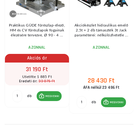
Praktikus GÜDE fűrészlap-élező,
Akciókészlet hidraulikus emelő
HM és CV fűrészlapok fogainak
2,5t + 2 db támaszték 3t Jack
élezésére tervezve, Ø 90 - 4 ...
paraméterei: nélkülözhetetle ...
AZONNAL
AZONNAL
Akciós ár
31 190 Ft
Ušetříte 1 885 Ft
28 430 Ft
33 075 Ft
Eredeti ár:
ÁFA nélkül 23 496 Ft
db
MEGVENNI
db
MEGVENNI