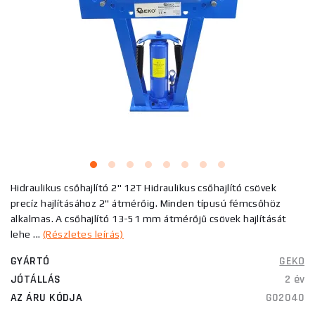
Hidraulikus csőhajlító 2" 12T Hidraulikus csőhajlító csövek
precíz hajlításához 2" átmérőig. Minden típusú fémcsőhöz
alkalmas. A csőhajlító 13-51 mm átmérőjű csövek hajlítását
lehe ...
(Részletes leírás)
GYÁRTÓ
GEKO
JÓTÁLLÁS
2 év
AZ ÁRU KÓDJA
G02040