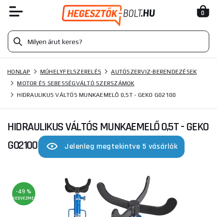
0
HONLAP
MŰHELYFELSZERELÉS
AUTÓSZERVIZ-BERENDEZÉSEK
MOTOR ÉS SEBESSÉGVÁLTÓ SZERSZÁMOK
HIDRAULIKUS VÁLTÓS MUNKAEMELŐ 0,5T - GEKO G02100
HIDRAULIKUS VÁLTÓS MUNKAEMELŐ 0,5T - GEKO
G02100
Jelenleg megtekintve 5 vásárlók
-49 %
KEDVEZMÉNY