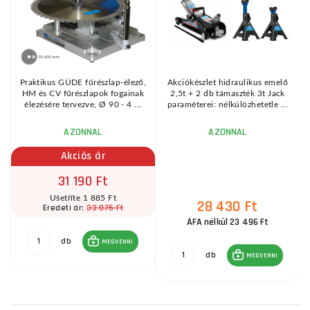
Praktikus GÜDE fűrészlap-élező,
Akciókészlet hidraulikus emelő
HM és CV fűrészlapok fogainak
2,5t + 2 db támaszték 3t Jack
élezésére tervezve, Ø 90 - 4 ...
paraméterei: nélkülözhetetle ...
AZONNAL
AZONNAL
Akciós ár
31 190 Ft
Ušetříte 1 885 Ft
28 430 Ft
33 075 Ft
Eredeti ár:
ÁFA nélkül 23 496 Ft
db
MEGVENNI
db
MEGVENNI