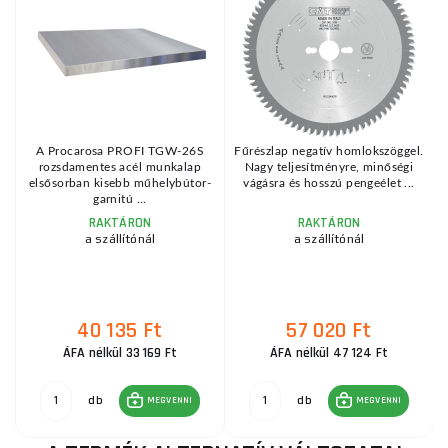
A Procarosa PROFI TGW-26S
Fűrészlap negatív homlokszöggel.
rozsdamentes acél munkalap
Nagy teljesítményre, minőségi
elsősorban kisebb műhelybútor-
vágásra és hosszú pengeélet ...
garnitú ...
RAKTÁRON
RAKTÁRON
a szállítónál
a szállítónál
40 135 Ft
57 020 Ft
ÁFA nélkül 33 169 Ft
ÁFA nélkül 47 124 Ft
db
db
MEGVENNI
MEGVENNI