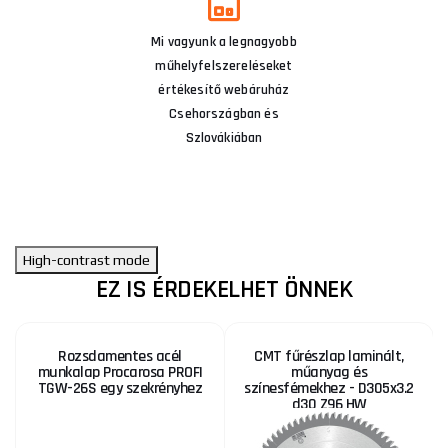
Mi vagyunk a legnagyobb
műhelyfelszereléseket
értékesítő webáruház
Csehországban és
Szlovákiában
High-contrast mode
EZ IS ÉRDEKELHET ÖNNEK
Rozsdamentes acél
CMT fűrészlap laminált,
munkalap Procarosa PROFI
műanyag és
TGW-26S egy szekrényhez
színesfémekhez - D305x3.2
d30 Z96 HW