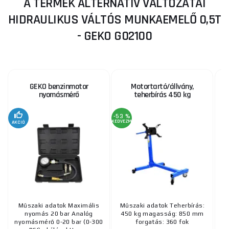
A TERMÉK ALTERNATÍV VÁLTOZATAI
HIDRAULIKUS VÁLTÓS MUNKAEMELŐ 0,5T
- GEKO G02100
GEKO benzinmotor
Motortartó/állvány,
nyomásmérő
teherbírás 450 kg
-53 %
KEDVEZMÉNY
AKCIÓ
Műszaki adatok Maximális
Műszaki adatok Teherbírás:
Az
nyomás 20 bar Analóg
450 kg magasság: 850 mm
nyomásmérő 0-20 bar (0-300
forgatás: 360 fok