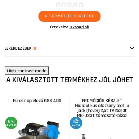
A TERMÉK ÉRTÉKELÉSE
Értékelte
0 vásárlók
LEKÉRDEZÉSEK
(0)
High-contrast mode
A KIVÁLASZTOTT TERMÉKHEZ JÓL JÖHET
Fűrészlap élező GSS 400
PROMÓCIÓS KÉSZLET
Hidraulikus alacsony profilú
jack (hever) 2,5t TA253 3t
MB-JS3T támasztékokkal
6 %
KEDVEZMÉNY
AKCIÓ
A
KE