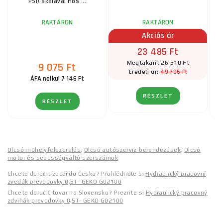
PSI) skálával Hos ...
RAKTÁRON
RAKTÁRON
Akciós ár
23 485 Ft
Megtakarít 26 310 Ft
9 075 Ft
49 795 Ft
Eredeti ár:
ÁFA nélkül 7 146 Ft
RÉSZLET
RÉSZLET
Olcsó műhelyfelszerelés
,
Olcsó autószerviz-berendezések
,
Olcsó
motor és sebességváltó szerszámok
Chcete doručit zboží do Česka? Prohlédněte si
Hydraulický pracovní
zvedák převodovky 0,5T- GEKO G02100
Chcete doručiť tovar na Slovensko? Prezrite si
Hydraulický pracovný
zdvihák prevodovky 0,5T- GEKO G02100