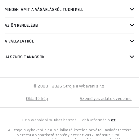
MINDEN, AMIT A VÁSÁRLÁSRÓL TUDNI KELL
AZ ÖN RENDELÉSEI
A VÁLLALATRÓL
HASZNOS TANÁCSOK
© 2008 - 2026 Stroje a vybavení s.r.o.
Oldaltérkép
Személyes adatok védelme
Ez a weboldal sütiket használ. Több információ
itt
.
A Stroje a vybavení s.r.o. vállalkozó köteles bevételi nyilvántartást
vezetni a vonatkozó törvény szerint 2017. március 1-től.