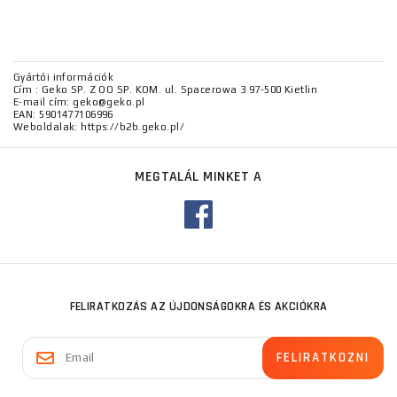
Gyártói információk
Cím : Geko SP. Z OO SP. KOM. ul. Spacerowa 3 97-500 Kietlin
E-mail cím: geko@geko.pl
EAN: 5901477106996
Weboldalak: https://b2b.geko.pl/
MEGTALÁL MINKET A
FELIRATKOZÁS AZ ÚJDONSÁGOKRA ÉS AKCIÓKRA