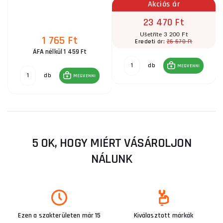
Akciós ár
23 470 Ft
Ušetříte 3 200 Ft
1 765 Ft
26 670 Ft
Eredeti ár:
ÁFA nélkül 1 459 Ft
db
MEGVENNI
db
MEGVENNI
5 OK, HOGY MIÉRT VÁSÁROLJON
NÁLUNK
Ezen a szakterületen már 15
Kiválasztott márkák