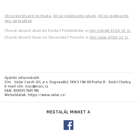
Olcsó kertészeti technika
,
Olcsó rönkhasító gépek
,
Olcsó rönkhasító
gép tartozékok
Chcete doručit zboží do Česka? Prohlédněte si
Olej VALAR ATEA 32 1L
Chcete doručiť tovar na Slovensko? Prezrite si
Olej Valar ATEA 32 1L
Gyártói információk
Cím : Valar Czech Oil, a.s. Dopraváků 749/3 184 00 Praha 8 - Dolní Chabry
E-mail cím: nocc@nocc.cz
EAN: 8595557901785
Weboldalak: https://www.valar.cz/
MEGTALÁL MINKET A