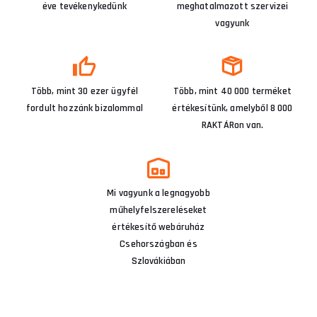
éve tevékenykedünk
meghatalmazott szervizei
vagyunk
Több, mint 30 ezer ügyfél
Több, mint 40 000 terméket
fordult hozzánk bizalommal
értékesítünk, amelyből 8 000
RAKTÁRon van.
Mi vagyunk a legnagyobb
műhelyfelszereléseket
értékesítő webáruház
Csehországban és
Szlovákiában