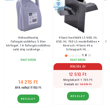
ENGEDÉLYEZETT
SZERVIZ
Hidraulikaolaj
4 karú hasítóék LS 600, HL
faforgácsolókhoz 5 liter
650, HL 760 LS modellekhez •
hid
térfogat. l A faforgácsolókhoz
Kereszt-/4 karú ék a
h
való olaj szüksége ...
Scheppach HL ...
1.0
2x
RAKTÁRON
RAKTÁRON
Akciós ár
12 510 Ft
Megtakarít 1 705 Ft
14 215 Ft
14 215 Ft
Eredeti ár:
ÁFA nélkül 11 193 Ft
RÉSZLET
RÉSZLET