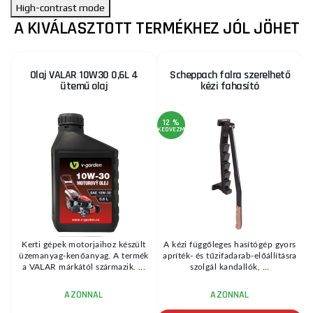
High-contrast mode
A KIVÁLASZTOTT TERMÉKHEZ JÓL JÖHET
Olaj VALAR 10W30 0,6L 4
Scheppach falra szerelhető
ütemű olaj
kézi fahasító
12 %
KEDVEZMÉNY
KE
Kerti gépek motorjaihoz készült
A kézi függőleges hasítógép gyors
yú
üzemanyag-kenőanyag. A termék
apríték- és tűzifadarab-előállításra
a VALAR márkától származik. ...
szolgál kandallók, ...
AZONNAL
AZONNAL