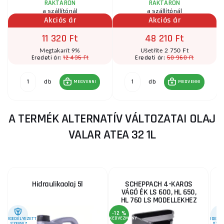
RAKTÁRON
RAKTÁRON
a szállítónál
a szállítónál
Akciós ár
Akciós ár
11 320 Ft
48 210 Ft
Megtakarít 9%
Ušetříte 2 750 Ft
12 435 Ft
50 960 Ft
Eredeti ár:
Eredeti ár:
db
db
MEGVENNI
MEGVENNI
A TERMÉK ALTERNATÍV VÁLTOZATAI OLAJ
VALAR ATEA 32 1L
Hidraulikaolaj 5l
SCHEPPACH 4-KAROS
VÁGÓ ÉK LS 600, HL 650,
HL 760 LS MODELLEKHEZ
-12 %
KEDVEZMÉNY
ENGEDÉLYEZETT
ENGEDÉL
SZERVIZ
SZER