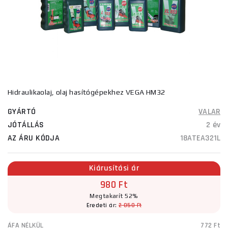
Hidraulikaolaj, olaj hasítógépekhez VEGA HM32
GYÁRTÓ
VALAR
JÓTÁLLÁS
2 év
AZ ÁRU KÓDJA
18ATEA321L
Kiárusítási ár
980 Ft
Megtakarít 52%
Eredeti ár:
2 050 Ft
ÁFA NÉLKÜL
772 Ft