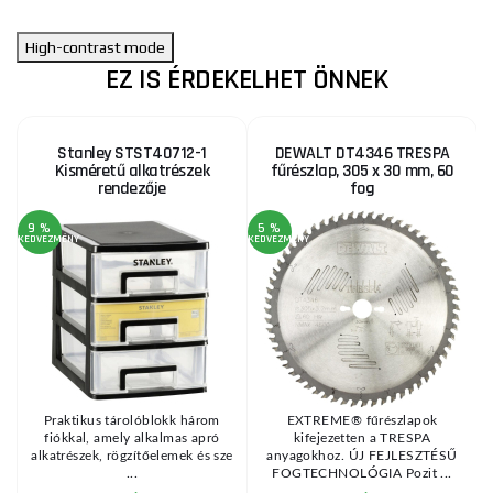
High-contrast mode
EZ IS ÉRDEKELHET ÖNNEK
Stanley STST40712-1
DEWALT DT4346 TRESPA
Kisméretű alkatrészek
fűrészlap, 305 x 30 mm, 60
rendezője
fog
9 %
5 %
KEDVEZMÉNY
KEDVEZMÉNY
KE
Praktikus tárolóblokk három
EXTREME® fűrészlapok
fiókkal, amely alkalmas apró
kifejezetten a TRESPA
s
alkatrészek, rögzítőelemek és sze
anyagokhoz. ÚJ FEJLESZTÉSŰ
...
FOGTECHNOLÓGIA Pozit ...