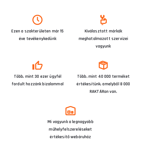
Ezen a szakterületen már 15
Kiválasztott márkák
éve tevékenykedünk
meghatalmazott szervizei
vagyunk
Több, mint 30 ezer ügyfél
Több, mint 40 000 terméket
fordult hozzánk bizalommal
értékesítünk, amelyből 8 000
RAKTÁRon van.
Mi vagyunk a legnagyobb
műhelyfelszereléseket
értékesítő webáruház