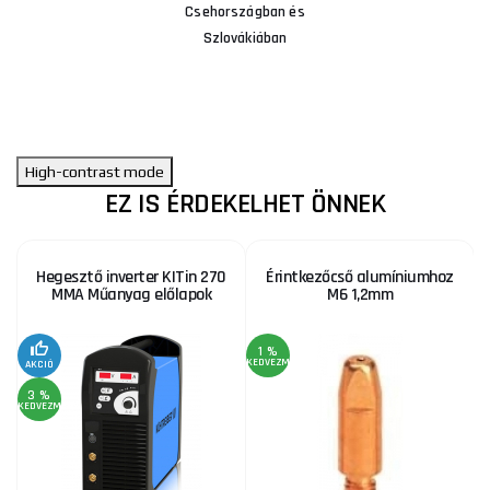
Csehországban és
Szlovákiában
High-contrast mode
EZ IS ÉRDEKELHET ÖNNEK
Hegesztő inverter KITin 270
Érintkezőcső alumíniumhoz
MMA Műanyag előlapok
M6 1,2mm
1 %
KEDVEZMÉNY
AKCIÓ
3 %
KEDVEZMÉNY