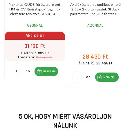
Praktikus GÜDE fűrészlap-élező,
Akciókészlet hidraulikus emelő
HM és CV fűrészlapok fogainak
2,5t + 2 db támaszték 3t Jack
élezésére tervezve, Ø 90 - 4 ...
paraméterei: nélkülözhetetle ...
AZONNAL
AZONNAL
Akciós ár
31 190 Ft
Ušetříte 1 885 Ft
28 430 Ft
33 075 Ft
Eredeti ár:
ÁFA nélkül 23 496 Ft
db
MEGVENNI
db
MEGVENNI
5 OK, HOGY MIÉRT VÁSÁROLJON
NÁLUNK