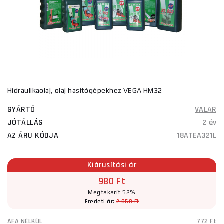
Hidraulikaolaj, olaj hasítógépekhez VEGA HM32
GYÁRTÓ
VALAR
JÓTÁLLÁS
2 év
AZ ÁRU KÓDJA
18ATEA321L
Kiárusítási ár
980 Ft
Megtakarít 52%
Eredeti ár:
2 050 Ft
ÁFA NÉLKÜL
772 Ft