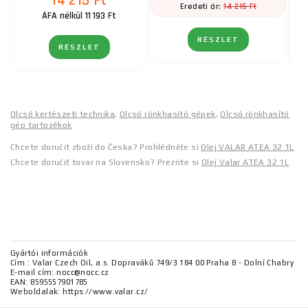
14 215 Ft
14 215 Ft
Eredeti ár:
ÁFA nélkül 11 193 Ft
RÉSZLET
RÉSZLET
Olcsó kertészeti technika
,
Olcsó rönkhasító gépek
,
Olcsó rönkhasító
gép tartozékok
Chcete doručit zboží do Česka? Prohlédněte si
Olej VALAR ATEA 32 1L
Chcete doručiť tovar na Slovensko? Prezrite si
Olej Valar ATEA 32 1L
Gyártói információk
Cím : Valar Czech Oil, a.s. Dopraváků 749/3 184 00 Praha 8 - Dolní Chabry
E-mail cím: nocc@nocc.cz
EAN: 8595557901785
Weboldalak: https://www.valar.cz/