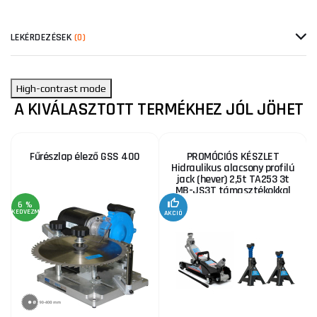
LEKÉRDEZÉSEK
(0)
High-contrast mode
A KIVÁLASZTOTT TERMÉKHEZ JÓL JÖHET
Fűrészlap élező GSS 400
PROMÓCIÓS KÉSZLET
Hidraulikus alacsony profilú
jack (hever) 2,5t TA253 3t
MB-JS3T támasztékokkal
6 %
KEDVEZMÉNY
AKCIÓ
A
KE