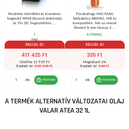
Részletes termékleírás Inverteres
Fúvókahegy MIG/MAG
hegesztő MMA (bevont elektróda)
fáklyákhoz ABIMIG, MB és
és TIG DC hegesztéshez. ...
kompatibilis. M6-os menet
Átmérő 8 mm Hossza 2 ...
7
AZONNAL
nap
Akciós ár
Akciós ár
417 425 Ft
335 Ft
Ušetříte 12 910 Ft
Megtakarít 2%
430 335 Ft
340 Ft
Eredeti ár:
Eredeti ár:
db
db
MEGVENNI
MEGVENNI
A TERMÉK ALTERNATÍV VÁLTOZATAI OLAJ
VALAR ATEA 32 1L