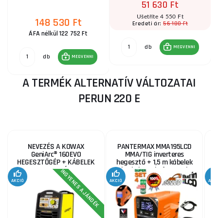
51 630 Ft
Ušetříte 4 550 Ft
148 530 Ft
56 180 Ft
Eredeti ár:
ÁFA nélkül 122 752 Ft
db
MEGVENNI
db
MEGVENNI
A TERMÉK ALTERNATÍV VÁLTOZATAI
PERUN 220 E
NEVEZÉS A KOWAX
PANTERMAX MMA195LCD
GeniArc® 160EVO
MMA/TIG inverteres
HEGESZTŐGÉP + KÁBELEK
hegesztő + 1,5 m kábelek
VERSENYÉRE
+ burkolat + kefe + 2,5 kg
INGYENES AJÁNDÉK
elektródák
AKCIÓ
AKCIÓ
AKC