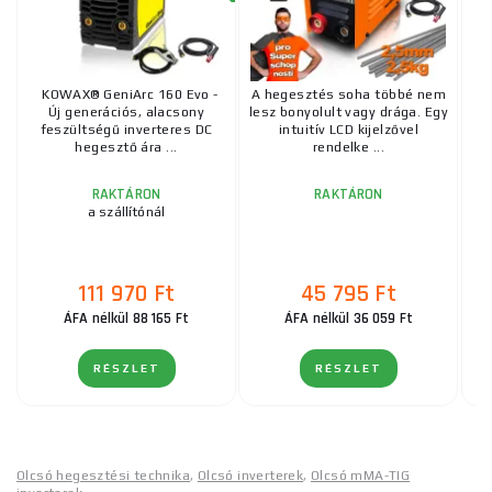
KOWAX® GeniArc 160 Evo -
A hegesztés soha többé nem
Új generációs, alacsony
lesz bonyolult vagy drága. Egy
feszültségű inverteres DC
intuitív LCD kijelzővel
h
hegesztő ára ...
rendelke ...
RAKTÁRON
RAKTÁRON
a szállítónál
111 970 Ft
45 795 Ft
ÁFA nélkül 88 165 Ft
ÁFA nélkül 36 059 Ft
RÉSZLET
RÉSZLET
Olcsó hegesztési technika
,
Olcsó inverterek
,
Olcsó mMA-TIG