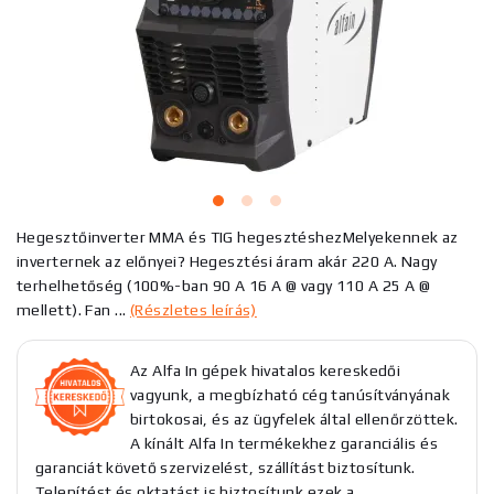
Hegesztőinverter MMA és TIG hegesztéshezMelyekennek az
inverternek az előnyei? Hegesztési áram akár 220 A. Nagy
terhelhetőség (100%-ban 90 A 16 A @ vagy 110 A 25 A @
mellett). Fan ...
(Részletes leírás)
Az Alfa In gépek hivatalos kereskedői
vagyunk, a megbízható cég tanúsítványának
birtokosai, és az ügyfelek által ellenőrzöttek.
A kínált Alfa In termékekhez garanciális és
garanciát követő szervizelést, szállítást biztosítunk.
Telepítést és oktatást is biztosítunk ezek a