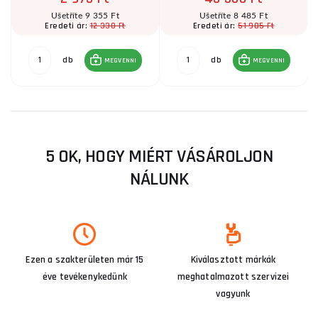
Ušetříte 9 355 Ft
Ušetříte 8 485 Ft
12 330 Ft
51 985 Ft
Eredeti ár:
Eredeti ár:
db
db
MEGVENNI
MEGVENNI
5 OK, HOGY MIÉRT VÁSÁROLJON
NÁLUNK
Ezen a szakterületen már 15
Kiválasztott márkák
éve tevékenykedünk
meghatalmazott szervizei
vagyunk