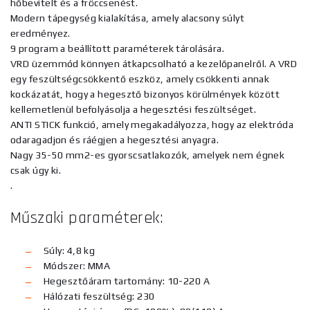
hőbevitelt és a fröccsenést.
Modern tápegység kialakítása, amely alacsony súlyt
eredményez.
9 program a beállított paraméterek tárolására.
VRD üzemmód könnyen átkapcsolható a kezelőpanelről. A VRD
egy feszültségcsökkentő eszköz, amely csökkenti annak
kockázatát, hogy a hegesztő bizonyos körülmények között
kellemetlenül befolyásolja a hegesztési feszültséget.
ANTI STICK funkció, amely megakadályozza, hogy az elektróda
odaragadjon és ráégjen a hegesztési anyagra.
Nagy 35-50 mm2-es gyorscsatlakozók, amelyek nem égnek
csak úgy ki.
.
Műszaki paraméterek:
Súly: 4,8 kg
Módszer: MMA
Hegesztőáram tartomány: 10-220 A
Hálózati feszültség: 230