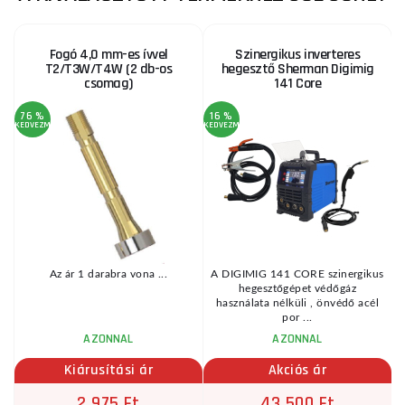
Fogó 4,0 mm-es ívvel
Szinergikus inverteres
T2/T3W/T4W (2 db-os
hegesztő Sherman Digimig
csomag)
141 Core
76 %
16 %
KEDVEZMÉNY
KEDVEZMÉNY
KE
Az ár 1 darabra vona ...
A DIGIMIG 141 CORE szinergikus
hegesztőgépet védőgáz
használata nélküli , önvédő acél
por ...
AZONNAL
AZONNAL
Kiárusítási ár
Akciós ár
2 975 Ft
43 500 Ft