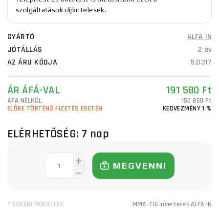
szolgáltatások díjkötelesek.
GYÁRTÓ
ALFA IN
JÓTÁLLÁS
2 év
AZ ÁRU KÓDJA
5.0317
ÁR ÁFÁ-VAL
191 580 Ft
ÁFA NÉLKÜL
150 850 Ft
ELŐRE TÖRTÉNŐ FIZETÉS ESETÉN
KEDVEZMÉNY 1 %
ELÉRHETŐSÉG:
7 nap
MEGVENNI
TOVÁBBI MODELLEK
MMA-TIG inverterek ALFA IN