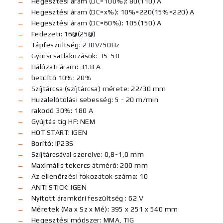
Hegesztési áram (DC=100%): 80(110) A
Hegesztési áram (DC=x%): 10%=220(15%=220) A
Hegesztési áram (DC=60%): 105(150) A
Fedezeti: 16@(25@)
Tápfeszültség: 230V/50Hz
Gyorscsatlakozások: 35-50
Hálózati áram: 31.8 A
betöltő 10%: 20%
Szíjtárcsa (szíjtárcsa) mérete: 22/30 mm
Huzalelőtolási sebesség: 5 - 20 m/min
rakodó 30%: 180 A
Gyújtás tig HF: NEM
HOT START: IGEN
Borító: IP23S
Szíjtárcsával szerelve: 0,8-1,0 mm
Maximális tekercs átmérő: 200 mm
Az ellenőrzési fokozatok száma: 10
ANTI STICK: IGEN
Nyitott áramköri feszültség : 62 V
Méretek (Ma x Sz x Mé): 395 x 251 x 540 mm
Hegesztési módszer: MMA, TIG