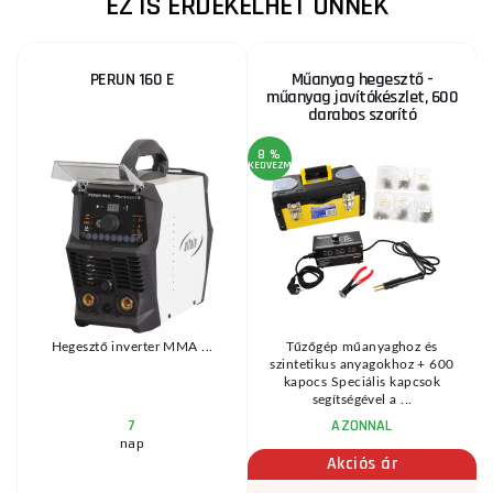
EZ IS ÉRDEKELHET ÖNNEK
PERUN 160 E
Műanyag hegesztő -
műanyag javítókészlet, 600
darabos szorító
8 %
7
KEDVEZMÉNY
KE
Hegesztő inverter MMA ...
Tűzőgép műanyaghoz és
szintetikus anyagokhoz + 600
kapocs Speciális kapcsok
segítségével a ...
7
AZONNAL
nap
Akciós ár