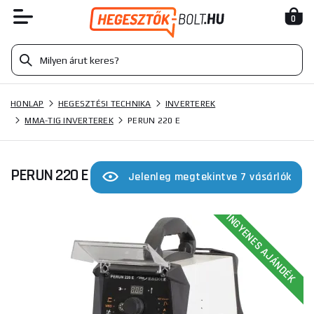
0
HONLAP
HEGESZTÉSI TECHNIKA
INVERTEREK
MMA-TIG INVERTEREK
PERUN 220 E
PERUN 220 E
Jelenleg megtekintve 7 vásárlók
INGYENES AJÁNDÉK