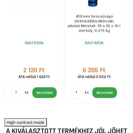
450 mm hosszúságú
Fo
elektródákhozMűszaki
adatok:Méretek: 95 x 95 x 480
mmSúly: 0,375 kg
ada
RAKTÁRON
RAKTÁRON
2 120 Ft
6 355 Ft
ÁFA nélkül 1 669 Ft
ÁFA nélkül 5 004 Ft
ks
ks
MEGVENNI
MEGVENNI
High-contrast mode
A KIVÁLASZTOTT TERMÉKHEZ JÓL JÖHET