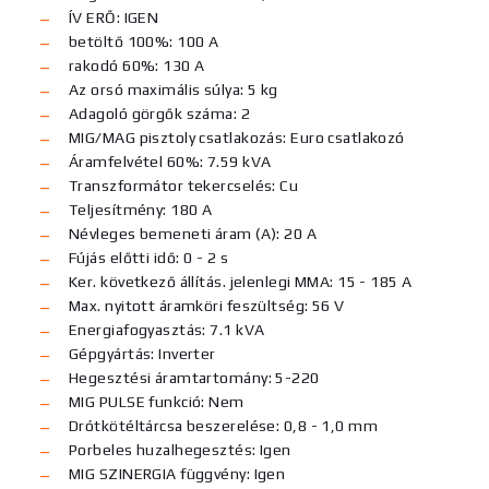
ÍV ERŐ: IGEN
betöltő 100%: 100 A
rakodó 60%: 130 A
Az orsó maximális súlya: 5 kg
Adagoló görgők száma: 2
MIG/MAG pisztoly csatlakozás: Euro csatlakozó
Áramfelvétel 60%: 7.59 kVA
Transzformátor tekercselés: Cu
Teljesítmény: 180 A
Névleges bemeneti áram (A): 20 A
Fújás előtti idő: 0 - 2 s
Ker. következő állítás. jelenlegi MMA: 15 - 185 A
Max. nyitott áramköri feszültség: 56 V
Energiafogyasztás: 7.1 kVA
Gépgyártás: Inverter
Hegesztési áramtartomány: 5-220
MIG PULSE funkció: Nem
Drótkötéltárcsa beszerelése: 0,8 - 1,0 mm
Porbeles huzalhegesztés: Igen
MIG SZINERGIA függvény: Igen