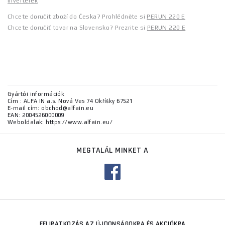
inverterek
Chcete doručit zboží do Česka? Prohlédněte si
PERUN 220 E
Chcete doručiť tovar na Slovensko? Prezrite si
PERUN 220 E
Gyártói információk
Cím : ALFA IN a.s. Nová Ves 74 Okříšky 67521
E-mail cím: obchod@alfain.eu
EAN: 2004526000009
Weboldalak: https://www.alfain.eu/
MEGTALÁL MINKET A
FELIRATKOZÁS AZ ÚJDONSÁGOKRA ÉS AKCIÓKRA