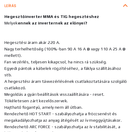
LEÍRÁS
Hegesztőinverter MMA és TIG hegesztéshez
Melyek
ennek az inverternek az előnyei?
Hegesztési áram akár 220 A.
Nagy terhelhetőség (100%-ban 90 A 16 A @ vagy 110 A 25 A @
mellett).
Fan vezérlés, teljesen kikapcsol, ha nincs rá szükség.
Egyedi pántok a kábelek rögzítéséhez, a fáklya szállításához
stb.
A hegesztési áram távvezérlésének csatlakoztatására szolgáló
csatlakozó.
Megoldás a gyári beállítások visszaállítására - reset.
Tökéletesen zárt kezelőszervek.
Hajtható fogantyú, amely nem áll útban.
Rendezhető HOT START - szabályozhatja a fröccsenést és
megakadályozhatja az anyag átégését az ív meggyújtásakor.
Rendezhető ARC FORCE - szabályozhatja az ív stabilitását, a