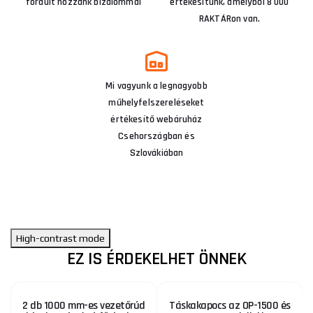
fordult hozzánk bizalommal
értékesítünk, amelyből 8 000
RAKTÁRon van.
Mi vagyunk a legnagyobb
műhelyfelszereléseket
értékesítő webáruház
Csehországban és
Szlovákiában
High-contrast mode
EZ IS ÉRDEKELHET ÖNNEK
2 db 1000 mm-es vezetőrúd
Táskakapocs az OP-1500 és