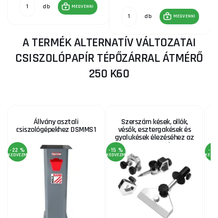
db
MEGVENNI
db
MEGVENNI
A TERMÉK ALTERNATÍV VÁLTOZATAI
CSISZOLÓPAPÍR TÉPŐZÁRRAL ÁTMÉRŐ
250 K60
Állvány asztali
Szerszám kések, ollók,
csiszológépekhez DSMMS1
vésők, esztergakések és
gyalukések élezéséhez az
NTS250SET-hez
-22 %
-15 %
-4 
KEDVEZMÉNY
KEDVEZMÉNY
KEDV