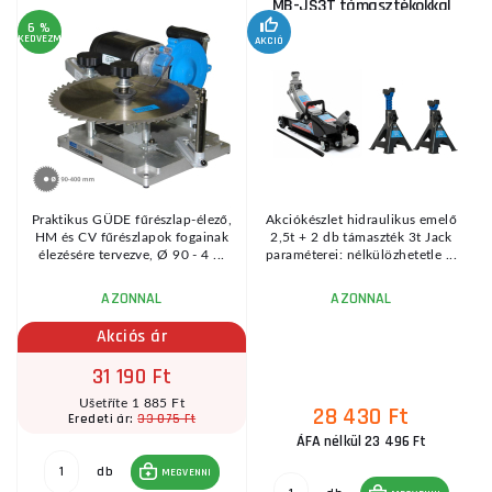
MB-JS3T támasztékokkal
6 %
KEDVEZMÉNY
AKCIÓ
A
KE
Praktikus GÜDE fűrészlap-élező,
Akciókészlet hidraulikus emelő
HM és CV fűrészlapok fogainak
2,5t + 2 db támaszték 3t Jack
élezésére tervezve, Ø 90 - 4 ...
paraméterei: nélkülözhetetle ...
AZONNAL
AZONNAL
Akciós ár
31 190 Ft
Ušetříte 1 885 Ft
28 430 Ft
33 075 Ft
Eredeti ár:
ÁFA nélkül 23 496 Ft
db
MEGVENNI