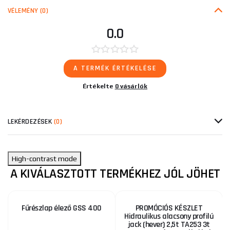
VÉLEMÉNY
(0)
0.0
A TERMÉK ÉRTÉKELÉSE
Értékelte
0 vásárlók
LEKÉRDEZÉSEK
(0)
High-contrast mode
A KIVÁLASZTOTT TERMÉKHEZ JÓL JÖHET
Fűrészlap élező GSS 400
PROMÓCIÓS KÉSZLET
Hidraulikus alacsony profilú
jack (hever) 2,5t TA253 3t