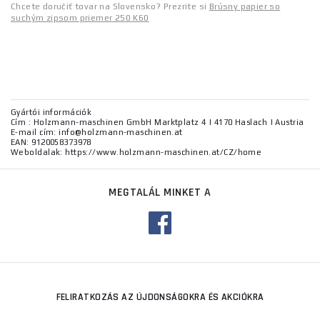
Chcete doručiť tovar na Slovensko? Prezrite si
Brúsny papier so
suchým zipsom priemer 250 K60
Gyártói információk
Cím : Holzmann-maschinen GmbH Marktplatz 4 | 4170 Haslach | Austria
E-mail cím: info@holzmann-maschinen.at
EAN: 9120058373978
Weboldalak: https://www.holzmann-maschinen.at/CZ/home
MEGTALÁL MINKET A
FELIRATKOZÁS AZ ÚJDONSÁGOKRA ÉS AKCIÓKRA