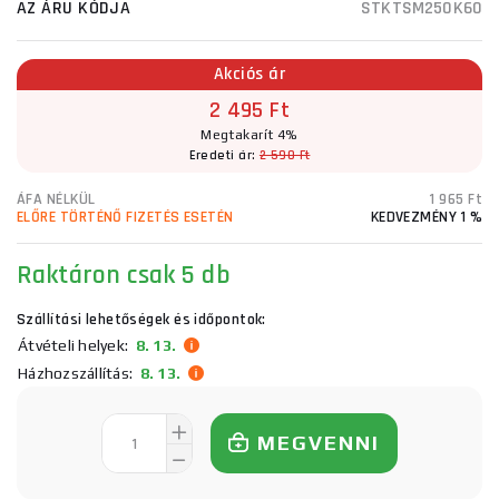
AZ ÁRU KÓDJA
STKTSM250K60
Akciós ár
2 495 Ft
Megtakarít 4%
Eredeti ár:
2 590 Ft
ÁFA NÉLKÜL
1 965 Ft
ELŐRE TÖRTÉNŐ FIZETÉS ESETÉN
KEDVEZMÉNY 1 %
Raktáron
csak 5 db
Szállítási lehetőségek és időpontok:
Átvételi helyek:
8. 13.
Házhozszállítás:
8. 13.
MEGVENNI