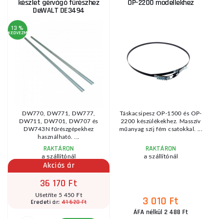
készlet gérvágó fűrészhez
OP-2200 modellekhez
DeWALT DE3494
13 %
KEDVEZMÉNY
KE
AJ
DW770, DW771, DW777,
Táskacsipesz OP-1500 és OP-
a
DW711, DW701, DW707 és
2200 készülékekhez. Masszív
.
DW743N fűrészgépekhez
műanyag szíj fém csatokkal. ...
használható. ...
RAKTÁRON
RAKTÁRON
a szállítónál
a szállítónál
Akciós ár
36 170 Ft
Ušetříte 5 450 Ft
3 010 Ft
41 620 Ft
Eredeti ár:
ÁFA nélkül 2 488 Ft