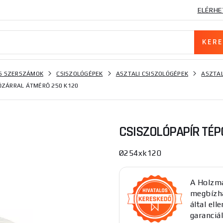
ELÉRHE
S SZERSZÁMOK
CSISZOLÓGÉPEK
ASZTALI CSISZOLÓGÉPEK
ASZTAL
ŐZÁRRAL ÁTMÉRŐ 250 K120
CSISZOLÓPAPÍR TÉP
Ø254xk120
A Holzma
megbízha
által el
garanciál