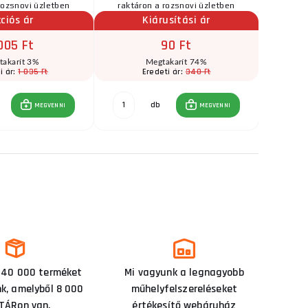
rozsnovi üzletben
raktáron a rozsnovi üzletben
raktár
ciós ár
Kiárusítási ár
005 Ft
90 Ft
takarít 3%
Megtakarít 74%
1 035 Ft
340 Ft
i ár:
Eredeti ár:
E
db
MEGVENNI
MEGVENNI
 40 000 terméket
Mi vagyunk a legnagyobb
nk, amelyből 8 000
műhelyfelszereléseket
TÁRon van.
értékesítő webáruház