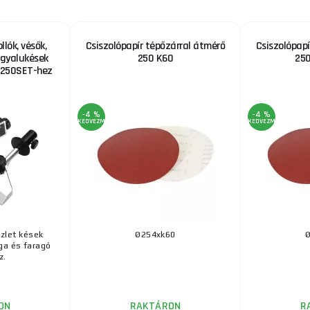
lók, vésők,
Csiszolópapír tépőzárral átmérő
Csiszolópapí
 gyalukések
250 K60
250
S250SET-hez
-4 %
-4 %
KEDVEZMÉNY
KEDVEZMÉNY
szlet kések
Ø254xk60
ga és faragó
z.
ON
RAKTÁRON
R