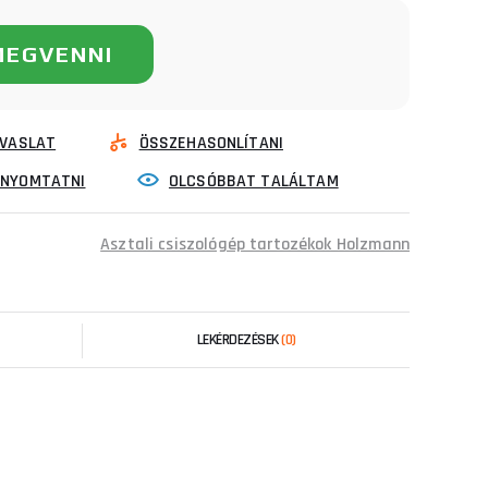
MEGVENNI
VASLAT
ÖSSZEHASONLÍTANI
INYOMTATNI
OLCSÓBBAT TALÁLTAM
Asztali csiszológép tartozékok Holzmann
LEKÉRDEZÉSEK
(0)