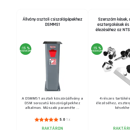
Állvány asztali csiszológépekhez
Szerszám kések, ol
DSMMS1
esztergakések és
élezéséhez az NT
-15 %
-15 %
KEDVEZMÉNY
KEDVEZMÉNY
A DSMMS1 asztali köszörűállvány a
4 részes tartóké
DSM sorozatú köszörűgépekhez
élezéséhez, eszter
alkalmas. Műszaki paraméte ...
késekhe
5.0
1x
RAKTÁRON
RAKTÁR