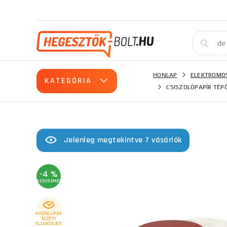
HONLAP
ELEKTROMO
KATEGÓRIA
CSISZOLÓPAPÍR TÉP
Jelenleg megtekintve 7 vásárlók
-4 %
KEDVEZMÉNY
KISZÁLLÍTÁS
ELŐTTI
ELLENŐRZÉS