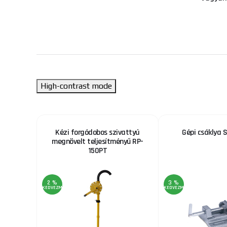
High-contrast mode
1200W
Kézi forgódobos szivattyú
Gépi csáklya 
megnövelt teljesítményű RP-
150PT
2 %
3 %
KEDVEZMÉNY
KEDVEZMÉNY