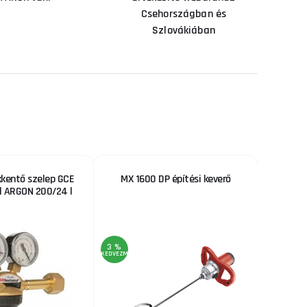
Csehországban és
Szlovákiában
kentő szelep GCE
MX 1600 DP építési keverő
Körf
l ARGON 200/24 l
3 %
3 %
KEDVEZMÉNY
KEDVEZMÉNY