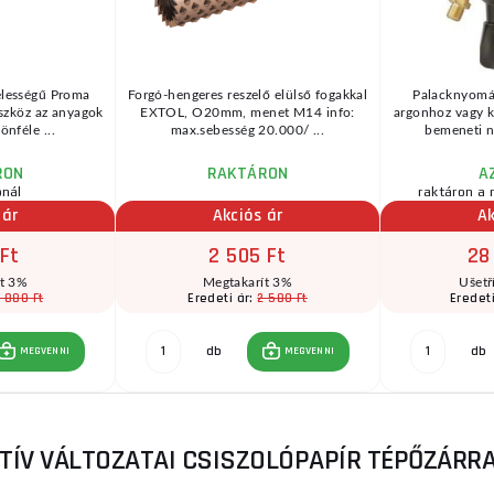
élességű Proma
Forgó-hengeres reszelő elülső fogakkal
Palacknyomá
szköz az anyagok
EXTOL, O20mm, menet M14 info:
argonhoz vagy k
önféle ...
max.sebesség 20.000/ ...
bemeneti n
RON
RAKTÁRON
A
ónál
raktáron a 
 ár
Akciós ár
Ak
 Ft
2 505 Ft
28
ít 3%
Megtakarít 3%
Ušetř
 880 Ft
2 580 Ft
Eredeti ár:
Eredet
db
db
MEGVENNI
MEGVENNI
TÍV VÁLTOZATAI CSISZOLÓPAPÍR TÉPŐZÁRRA