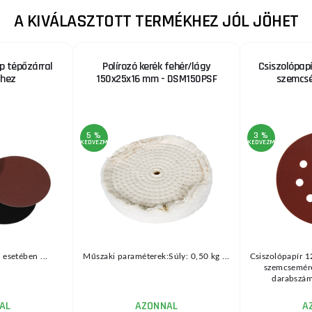
A KIVÁLASZTOTT TERMÉKHEZ JÓL JÖHET
p tépőzárral
Polírozó kerék fehér/lágy
Csiszolópap
hez
150x25x16 mm - DSM150PSF
szemcsé
5 %
3 %
KEDVEZMÉNY
KEDVEZMÉNY
esetében ...
Műszaki paraméterek:Súly: 0,50 kg ...
Csiszolópapír 
szemcsemér
darabszám:
AL
AZONNAL
A