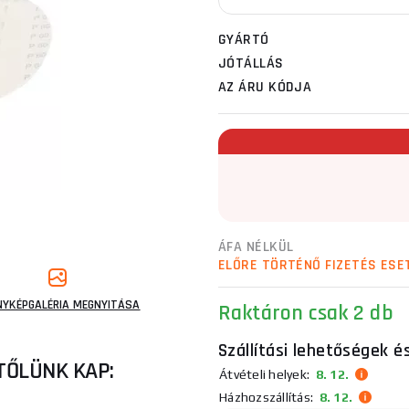
GYÁRTÓ
JÓTÁLLÁS
AZ ÁRU KÓDJA
ÁFA NÉLKÜL
ELŐRE TÖRTÉNŐ FIZETÉS ESE
NYKÉPGALÉRIA MEGNYITÁSA
Raktáron
csak 2 db
Szállítási lehetőségek é
TŐLÜNK KAP:
Átvételi helyek:
8. 12.
Házhozszállítás:
8. 12.