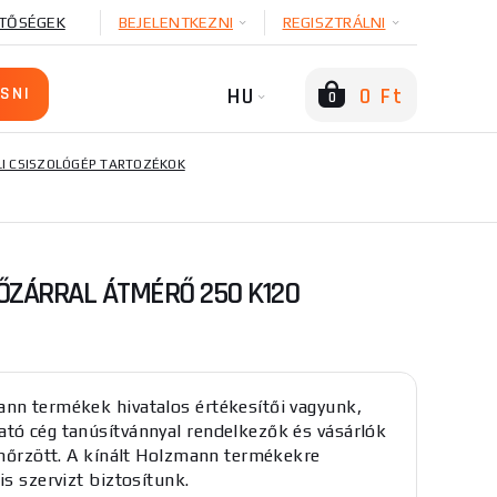
TŐSÉGEK
BEJELENTKEZNI
REGISZTRÁLNI
HU
0 Ft
0
I CSISZOLÓGÉP TARTOZÉKOK
ŐZÁRRAL ÁTMÉRŐ 250 K120
nn termékek hivatalos értékesítői vagyunk,
tó cég tanúsítvánnyal rendelkezők és vásárlók
lenőrzött. A kínált Holzmann termékekre
is szervizt biztosítunk.