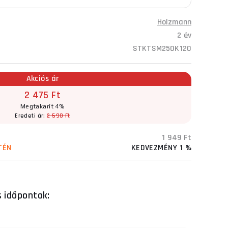
Holzmann
2 év
STKTSM250K120
Akciós ár
2 475 Ft
Megtakarít 4%
Eredeti ár:
2 590 Ft
1 949 Ft
TÉN
KEDVEZMÉNY 1 %
s időpontok: