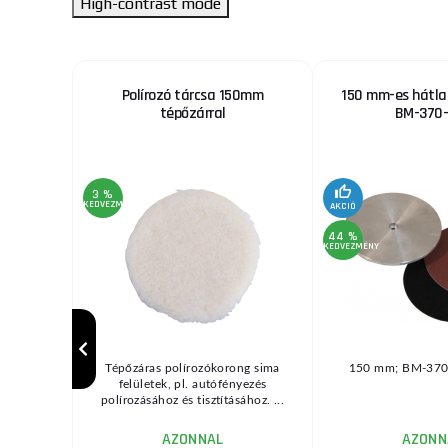
High-contrast mode
merülő
Polírozó tárcsa 150mm
150 mm-es hátla
tépőzárral
BM-370-
3 %
KEDVEZMÉNY
AKCIÓ
44 %
KEDVEZMÉNY
ő vágáshoz
Tépőzáras polírozókorong sima
150 mm; BM-370 
 Milwaukee®
felületek, pl. autófényezés
..
polírozásához és tisztításához. ...
AZONNAL
AZONN