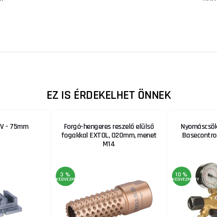
EZ IS ÉRDEKELHET ÖNNEK
SV - 75mm
Forgó-hengeres reszelő elülső
Nyomáscsök
fogakkal EXTOL, O20mm, menet
Basecontro
M14
3 %
10 %
KEDVEZMÉNY
KEDVEZMÉNY