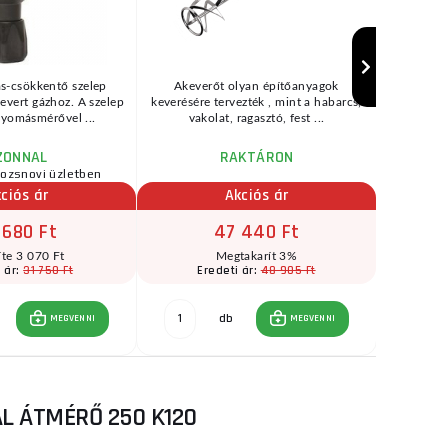
s-csökkentő szelep
Akeverőt olyan építőanyagok
Körfűrés
evert gázhoz. A szelep
keverésére tervezték , mint a habarcs,
anyagok e
yomásmérővel ...
vakolat, ragasztó, fest ...
65
ZONNAL
RAKTÁRON
rozsnovi üzletben
ciós ár
Akciós ár
 680 Ft
47 440 Ft
íte 3 070 Ft
Megtakarít 3%
31 750 Ft
48 905 Ft
i ár:
Eredeti ár:
E
db
MEGVENNI
MEGVENNI
L ÁTMÉRŐ 250 K120