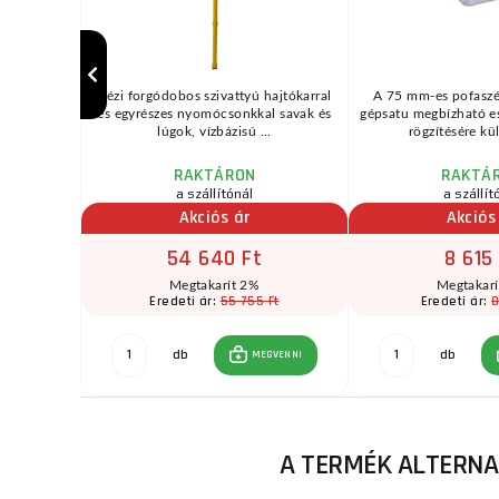
más táblás
Kézi forgódobos szivattyú hajtókarral
A 75 mm-es pofasz
 terveztek
és egyrészes nyomócsonkkal savak és
gépsatu megbízható e
...
lúgok, vízbázisú ...
rögzítésére kül
RAKTÁRON
RAKTÁ
a szállítónál
a szállít
Akciós ár
Akciós
54 640 Ft
8 615
Megtakarít 2%
Megtakar
Ft
55 755 Ft
8
Eredeti ár:
Eredeti ár:
db
db
GVENNI
MEGVENNI
A TERMÉK ALTERNA