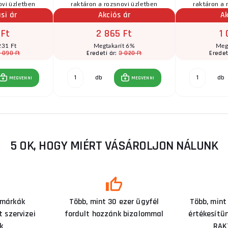
ovi üzletben
raktáron a rozsnovi üzletben
raktáron a 
si ár
Akciós ár
Ak
 Ft
2 865 Ft
1 
231 Ft
Megtakarít 6%
Meg
 090 Ft
3 020 Ft
Eredeti ár:
Eredet
db
db
MEGVENNI
MEGVENNI
5 OK, HOGY MIÉRT VÁSÁROLJON NÁLUNK
 márkák
Több, mint 30 ezer ügyfél
Több, mint
 szervizei
fordult hozzánk bizalommal
értékesítü
k
RAK