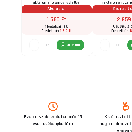
zletben
raktáron a rozsnovi üzletben
raktáron a rozsn
r
Akciós ár
Kiárusítá
1 660 Ft
2 859
t
Megtakarít 3%
Ušetříte 2 
Ft
1 710 Ft
5
Eredeti ár:
Eredeti ár:
db
db
GVENNI
MEGVENNI
Ezen a szakterületen már 15
Kiválasztott
éve tevékenykedünk
meghatalmazott
vagyun