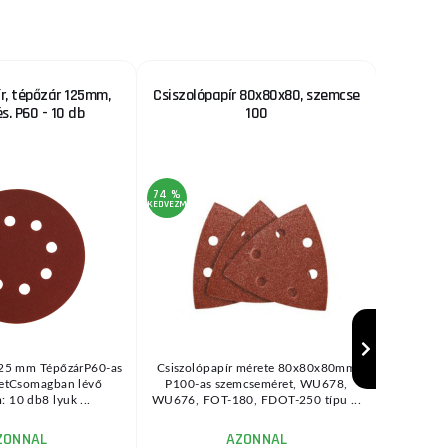
ír, tépőzár 125mm,
Csiszolópapír 80x80x80, szemcse
Metabo 
s. P60 - 10 db
100
tépőzár
74 %
63 %
KEDVEZMÉNY
KEDVEZMÉNY
125 mm TépőzárP60-as
Csiszolópapír mérete 80x80x80mm
Kiváló m
etCsomagban lévő
P100-as szemcseméret, WU678,
nyitott
 10 db8 lyuk ...
WU676, FOT-180, FDOT-250 típu ...
cs
ZONNAL
AZONNAL