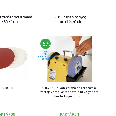
r tépőzárral átmérő
JIG 110 csiszolóanyag-
 K80 / 1 db
tartókészülék
-12 %
KEDVEZMÉNY
ENGEDÉLYEZETT
SZERVIZ
Ø254xk80
A JIG 110 olyan csiszolószerszámok
tartója, amelyeket nem tud vagy nem
akar befogni. Fennt ...
AKTÁRON
RAKTÁRON