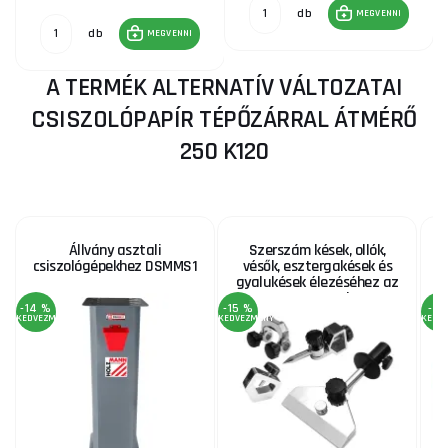
db
MEGVENNI
db
MEGVENNI
A TERMÉK ALTERNATÍV VÁLTOZATAI
CSISZOLÓPAPÍR TÉPŐZÁRRAL ÁTMÉRŐ
250 K120
Állvány asztali
Szerszám kések, ollók,
csiszológépekhez DSMMS1
vésők, esztergakések és
gyalukések élezéséhez az
NTS250SET-hez
-14 %
-15 %
-4 
KEDVEZMÉNY
KEDVEZMÉNY
KEDV