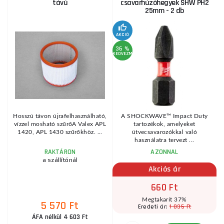
távú
csavarhúzóhegyek SHW PH2
25mm - 2 db
KE
AKCIÓ
36 %
KEDVEZMÉNY
Hosszú távon újrafelhasználható,
A SHOCKWAVE™ Impact Duty
vízzel mosható szűrőA Valex APL
tartozékok, amelyeket
1420, APL 1430 szűrőkhöz. ...
ütvecsavarozókkal való
használatra tervezt ...
RAKTÁRON
AZONNAL
a szállítónál
Akciós ár
660 Ft
Megtakarít 37%
5 570 Ft
1 035 Ft
Eredeti ár:
ÁFA nélkül 4 603 Ft