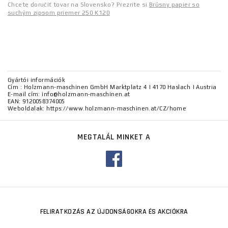
Chcete doručiť tovar na Slovensko? Prezrite si
Brúsny papier so
suchým zipsom priemer 250 K120
Gyártói információk
Cím : Holzmann-maschinen GmbH Marktplatz 4 | 4170 Haslach | Austria
E-mail cím: info@holzmann-maschinen.at
EAN: 9120058374005
Weboldalak: https://www.holzmann-maschinen.at/CZ/home
MEGTALÁL MINKET A
FELIRATKOZÁS AZ ÚJDONSÁGOKRA ÉS AKCIÓKRA