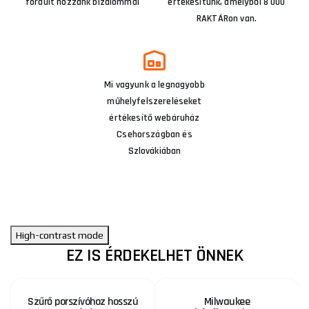
fordult hozzánk bizalommal
értékesítünk, amelyből 8 000
RAKTÁRon van.
Mi vagyunk a legnagyobb
műhelyfelszereléseket
értékesítő webáruház
Csehországban és
Szlovákiában
High-contrast mode
EZ IS ÉRDEKELHET ÖNNEK
Szűrő porszívóhoz hosszú
Milwaukee