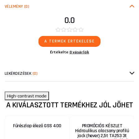
VÉLEMÉNY
(0)
0.0
A TERMÉK ÉRTÉKELÉSE
Értékelte
0 vásárlók
LEKÉRDEZÉSEK
(0)
High-contrast mode
A KIVÁLASZTOTT TERMÉKHEZ JÓL JÖHET
Fűrészlap élező GSS 400
PROMÓCIÓS KÉSZLET
Hidraulikus alacsony profilú
jack (hever) 2,5t TA253 3t