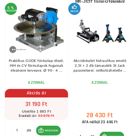
MB-JS3T támasztékokkal
6 %
KEDVEZMÉNY
AKCIÓ
A
KE
Praktikus GÜDE fűrészlap-élező,
Akciókészlet hidraulikus emelő
HM és CV fűrészlapok fogainak
2,5t + 2 db támaszték 3t Jack
élezésére tervezve, Ø 90 - 4 ...
paraméterei: nélkülözhetetle ...
AZONNAL
AZONNAL
Akciós ár
31 190 Ft
Ušetříte 1 885 Ft
28 430 Ft
33 075 Ft
Eredeti ár:
ÁFA nélkül 23 496 Ft
db
MEGVENNI