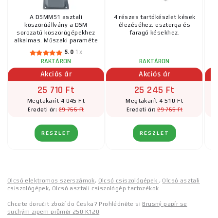
A DSMMS1 asztali
4 részes tartókészlet kések
köszörűállvány a DSM
élezéséhez, eszterga és
sorozatú köszörűgépekhez
faragó késekhez.
alkalmas. Műszaki paraméte
...
5.0
1x
RAKTÁRON
RAKTÁRON
Akciós ár
Akciós ár
25 710 Ft
25 245 Ft
Megtakarít 4 045 Ft
Megtakarít 4 510 Ft
29 755 Ft
29 755 Ft
Eredeti ár:
Eredeti ár:
RÉSZLET
RÉSZLET
Olcsó elektromos szerszámok
,
Olcsó csiszológépek
,
Olcsó asztali
csiszológépek
,
Olcsó asztali csiszológép tartozékok
Chcete doručit zboží do Česka? Prohlédněte si
Brusný papír se
suchým zipem průměr 250 K120