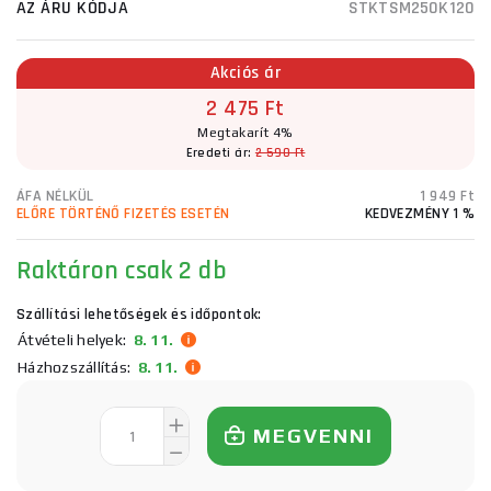
AZ ÁRU KÓDJA
STKTSM250K120
Akciós ár
2 475 Ft
Megtakarít 4%
Eredeti ár:
2 590 Ft
ÁFA NÉLKÜL
1 949 Ft
ELŐRE TÖRTÉNŐ FIZETÉS ESETÉN
KEDVEZMÉNY 1 %
Raktáron
csak 2 db
Szállítási lehetőségek és időpontok:
Átvételi helyek:
8. 11.
Házhozszállítás:
8. 11.
MEGVENNI