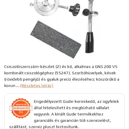
Csiszolószerszám-készlet (2) és kő, alkalmas a GNS 200 VS
kombinált csiszológéphez (55247). Szorítóhüvelyek, kések
(rövidebb pengéjű) és gyaluk precíz élezéséhez; köszörűkő a
korun ...
(Részletes leírás)
Engedélyezett Gude-kereskedő, az ügyfelek
által hitelesített és megbízható vállalat
vagyunk. A kínált Gude termékekhez
garanciális és garancián túli szervizelést,
szállítást, szerviz pluszt biztosítunk.