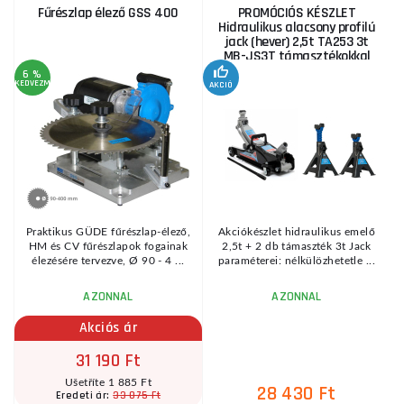
Fűrészlap élező GSS 400
PROMÓCIÓS KÉSZLET
Hidraulikus alacsony profilú
jack (hever) 2,5t TA253 3t
MB-JS3T támasztékokkal
6 %
KEDVEZMÉNY
AKCIÓ
A
KE
Praktikus GÜDE fűrészlap-élező,
Akciókészlet hidraulikus emelő
HM és CV fűrészlapok fogainak
2,5t + 2 db támaszték 3t Jack
élezésére tervezve, Ø 90 - 4 ...
paraméterei: nélkülözhetetle ...
AZONNAL
AZONNAL
Akciós ár
31 190 Ft
Ušetříte 1 885 Ft
28 430 Ft
33 075 Ft
Eredeti ár: