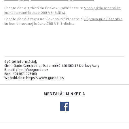
Chcete doručit zboží do Česka? Prohlédněte si
Sada příslušenství ke
kombinované brusce 200 VS, 3dílná
Chcete doručiť tovar na Slovensko? Prezrite si
Súprava príslušenstva
ku kombinovanej brúske 200 VS, 3-dielna
Gyártói információk
Cím : Gude Czech s.r.o. Počernická 120 360 17 Karlovy Vary
E-mail cím: info@guede.cz
EAN: 4015671973160
Weboldalak: https://www.guede.cz/
MEGTALÁL MINKET A