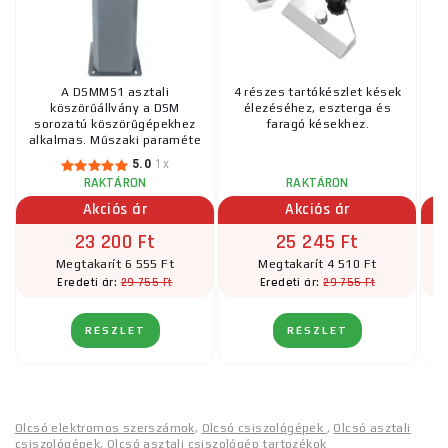
A DSMMS1 asztali
4 részes tartókészlet kések
köszörűállvány a DSM
élezéséhez, eszterga és
sorozatú köszörűgépekhez
faragó késekhez.
alkalmas. Műszaki paraméte
...
5.0
1x
RAKTÁRON
RAKTÁRON
Akciós ár
Akciós ár
23 200 Ft
25 245 Ft
Megtakarít 6 555 Ft
Megtakarít 4 510 Ft
29 755 Ft
29 755 Ft
Eredeti ár:
Eredeti ár:
RÉSZLET
RÉSZLET
Olcsó elektromos szerszámok
,
Olcsó csiszológépek
,
Olcsó asztali
csiszológépek
,
Olcsó asztali csiszológép tartozékok