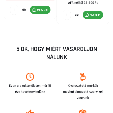
ÁFA nélkül 23 496 Ft
db
MEGVENNI
db
MEGVENNI
5 OK, HOGY MIÉRT VÁSÁROLJON
NÁLUNK
Ezen a szakterületen már 15
Kiválasztott márkák
éve tevékenykedünk
meghatalmazott szervizei
vagyunk