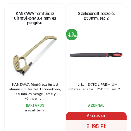
KANZAWA fémfűrész
Szekcionált reszelő,
ultravékony 0,4 mm-es
250mm, sec 2
pengével
3 %
KEDVEZMÉNY
A
KE
zó
KANZAWA fémfűrész öntött
márka : EXTOL PREMIUM
alumínium testtel. Ultravékony,
műszaki adatok : 250mm, sec 2 ...
0,4 mm-es penge , amely
könnyen c ...
RAKTÁRON
AZONNAL
a szállítónál
Akciós ár
2 195 Ft