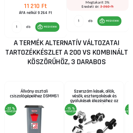
Megtakarít 3%
11 210 Ft
2 260 Ft
Eredeti ár:
ÁFA nélkül 9 264 Ft
db
MEGVENNI
db
MEGVENNI
A TERMÉK ALTERNATÍV VÁLTOZATAI
TARTOZÉKKÉSZLET A 200 VS KOMBINÁLT
KÖSZÖRŰHÖZ, 3 DARABOS
Állvány asztali
Szerszám kések, ollók,
csiszológépekhez DSMMS1
vésők, esztergakések és
gyalukések élezéséhez az
NTS250SET-hez
-22 %
-15 %
-4 
KEDVEZMÉNY
KEDVEZMÉNY
KEDV