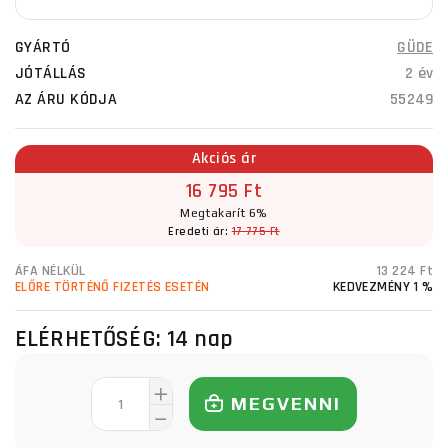
GYÁRTÓ
GÜDE
JÓTÁLLÁS
2 év
AZ ÁRU KÓDJA
55249
Akciós ár
16 795 Ft
Megtakarít 6%
Eredeti ár:
17 775 Ft
ÁFA NÉLKÜL
13 224 Ft
ELŐRE TÖRTÉNŐ FIZETÉS ESETÉN
KEDVEZMÉNY 1 %
ELÉRHETŐSÉG:
14 nap
MEGVENNI