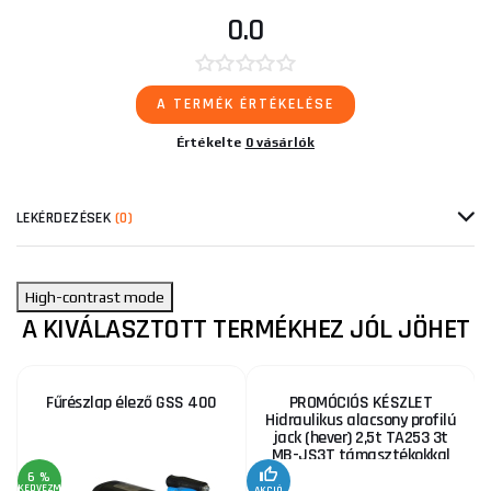
0.0
A TERMÉK ÉRTÉKELÉSE
Értékelte
0 vásárlók
LEKÉRDEZÉSEK
(0)
High-contrast mode
A KIVÁLASZTOTT TERMÉKHEZ JÓL JÖHET
Fűrészlap élező GSS 400
PROMÓCIÓS KÉSZLET
Hidraulikus alacsony profilú
jack (hever) 2,5t TA253 3t
MB-JS3T támasztékokkal
6 %
KEDVEZMÉNY
AKCIÓ
A