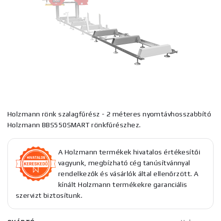
Holzmann rönk szalagfűrész - 2 méteres nyomtávhosszabbító
Holzmann BBS550SMART rönkfűrészhez.
A Holzmann termékek hivatalos értékesítői
vagyunk, megbízható cég tanúsítvánnyal
rendelkezők és vásárlók által ellenőrzött. A
kínált Holzmann termékekre garanciális
szervizt biztosítunk.