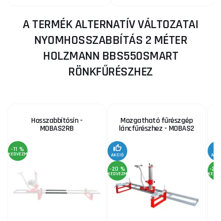
A TERMÉK ALTERNATÍV VÁLTOZATAI
NYOMHOSSZABBÍTÁS 2 MÉTER
HOLZMANN BBS550SMART
RÖNKFŰRÉSZHEZ
Hosszabbítósín -
Mozgatható fűrészgép
MOBAS2RB
láncfűrészhez - MOBAS2
H
-11 %
KEDVEZMÉNY
AKCIÓ
AKC
-20 %
-23
KEDVEZMÉNY
KEDV