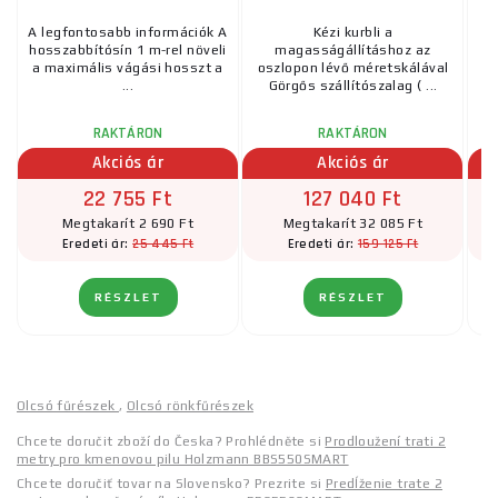
A legfontosabb információk A
Kézi kurbli a
A 
hosszabbítósín 1 m-rel növeli
magasságállításhoz az
s
a maximális vágási hosszt a
oszlopon lévő méretskálával
...
Görgős szállítószalag ( ...
RAKTÁRON
RAKTÁRON
Akciós ár
Akciós ár
22 755 Ft
127 040 Ft
Megtakarít 2 690 Ft
Megtakarít 32 085 Ft
25 445 Ft
159 125 Ft
Eredeti ár:
Eredeti ár:
RÉSZLET
RÉSZLET
Olcsó fűrészek
,
Olcsó rönkfűrészek
Chcete doručit zboží do Česka? Prohlédněte si
Prodloužení trati 2
metry pro kmenovou pilu Holzmann BBS550SMART
Chcete doručiť tovar na Slovensko? Prezrite si
Predĺženie trate 2