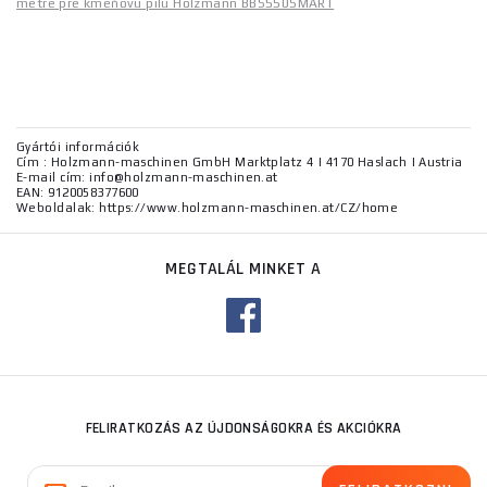
metre pre kmeňovú pílu Holzmann BBS550SMART
Gyártói információk
Cím : Holzmann-maschinen GmbH Marktplatz 4 | 4170 Haslach | Austria
E-mail cím: info@holzmann-maschinen.at
EAN: 9120058377600
Weboldalak: https://www.holzmann-maschinen.at/CZ/home
MEGTALÁL MINKET A
FELIRATKOZÁS AZ ÚJDONSÁGOKRA ÉS AKCIÓKRA