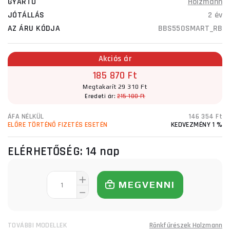
GYÁRTÓ
Holzmann
JÓTÁLLÁS
2 év
AZ ÁRU KÓDJA
BBS550SMART_RB
Akciós ár
185 870 Ft
Megtakarít 29 310 Ft
Eredeti ár:
215 180 Ft
ÁFA NÉLKÜL
146 354 Ft
ELŐRE TÖRTÉNŐ FIZETÉS ESETÉN
KEDVEZMÉNY 1 %
ELÉRHETŐSÉG:
14 nap
MEGVENNI
TOVÁBBI MODELLEK
Rönkfűrészek Holzmann