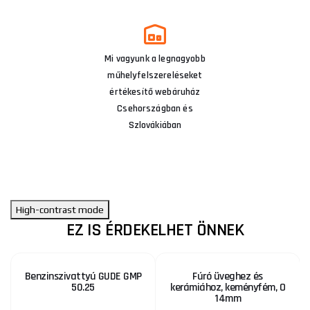
Mi vagyunk a legnagyobb
műhelyfelszereléseket
értékesítő webáruház
Csehországban és
Szlovákiában
High-contrast mode
EZ IS ÉRDEKELHET ÖNNEK
Benzinszivattyú GUDE GMP
Fúró üveghez és
50.25
kerámiához, keményfém, O
14mm