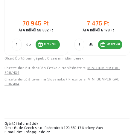
70 945 Ft
7 475 Ft
ÁFA nélkül 58 632 Ft
ÁFA nélkül 6 178 Ft
db
db
MEGVENNI
MEGVENNI
Olcsó Építőipari gépek
,
Olcsó minidömperek
Chcete doručit zboží do Česka? Prohlédněte si
MINI DUMPER GAD
300/4X4
Chcete doručiť tovar na Slovensko? Prezrite si
MINI DUMPER GAD
300/4X4
Gyártói információk
Cím : Gude Czech s.r.o. Počernická 120 360 17 Karlovy Vary
E-mail cím: info@guede.cz