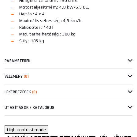
Hengerűrtartalom : 196 cm3.
Motorteljesítmény: 4,8 kW/6,5 LE.
Hajtás : 4 x 4
Maximális sebesség : 4,5 km/h.
Rakodótér : 140 l
Max. terhelhetőség : 300 kg
Súly : 185 kg
PARAMÉTEREK
VÉLEMÉNY
(0)
LEKÉRDEZÉSEK
(0)
UTASÍTÁSOK / KATALÓGUS
High-contrast mode