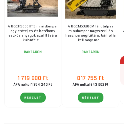
A BGCH5630HTS mini dömper
A BGCM5320CM lánctalpas
A
egy erőteljes és hatékony
minidömper nagyszerű és
73
eszköz anyagok szállítására
hasznos segítőtárs, bárhol is
b
különféle ...
kell nagy me ...
RAKTÁRON
RAKTÁRON
1 719 880 Ft
817 755 Ft
ÁFA nélkül 1 354 240 Ft
ÁFA nélkül 643 902 Ft
RÉSZLET
RÉSZLET