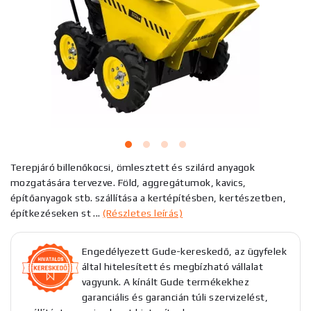
Terepjáró billenőkocsi, ömlesztett és szilárd anyagok
mozgatására tervezve. Föld, aggregátumok, kavics,
építőanyagok stb. szállítása a kertépítésben, kertészetben,
építkezéseken st ...
(Részletes leírás)
Engedélyezett Gude-kereskedő, az ügyfelek
által hitelesített és megbízható vállalat
vagyunk. A kínált Gude termékekhez
garanciális és garancián túli szervizelést,