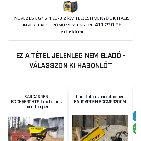
NEVEZÉS EGY 5,4 LE/3,2 kW TELJESÍTMÉNYŰ DIGITÁLIS
431 230 Ft
INVERTERES ERŐMŰ VERSENYÉRE
értékben
EZ A TÉTEL JELENLEG NEM ELADÓ -
VÁLASSZON KI HASONLÓT
BAUGARDEN
Lánctalpas mini dömper
BGCH5630HTS lánctalpas
BAUGARDEN BGCM5320CM
mini dömper
AKC
-18
KEDV