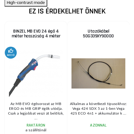
High-contrast mode
EZ IS ÉRDEKELHET ÖNNEK
BINZEL MB EVO 24 égő 4
Utazókábel
méter hosszúság 4 méter
50G339XY90000
5
KE
AKCIÓ
Az MB EVO égősorozat az MB
Alkalmas a következő típusokhoz:
ERGO és MB GRIP égők utódja.
Vega 424 SDX 5 az 1-ben Vega
Csak a legjobbat veszi át belőlük,
42S ECO 4n1 + akkumulátor k ...
...
RAKTÁRON
AZONNAL
a szállítónál