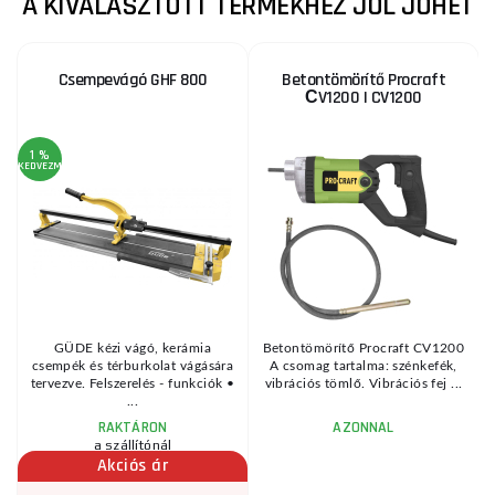
A KIVÁLASZTOTT TERMÉKHEZ JÓL JÖHET
Csempevágó GHF 800
Betontömörítő Procraft
СV1200 | CV1200
1 %
KEDVEZMÉNY
s
GÜDE kézi vágó, kerámia
Betontömörítő Procraft СV1200
csempék és térburkolat vágására
A csomag tartalma: szénkefék,
.
tervezve. Felszerelés - funkciók •
vibrációs tömlő. Vibrációs fej ...
...
RAKTÁRON
AZONNAL
a szállítónál
Akciós ár