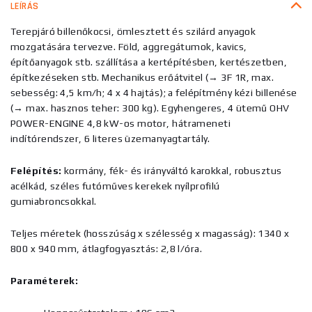
LEÍRÁS
Terepjáró billenőkocsi, ömlesztett és szilárd anyagok
mozgatására tervezve. Föld, aggregátumok, kavics,
építőanyagok stb. szállítása a kertépítésben, kertészetben,
építkezéseken stb. Mechanikus erőátvitel (→ 3F 1R, max.
sebesség: 4,5 km/h; 4 x 4 hajtás); a felépítmény kézi billenése
(→ max. hasznos teher: 300 kg). Egyhengeres, 4 ütemű OHV
POWER-ENGINE 4,8 kW-os motor, hátrameneti
indítórendszer, 6 literes üzemanyagtartály.
Felépítés:
kormány, fék- és irányváltó karokkal, robusztus
acélkád, széles futóműves kerekek nyílprofilú
gumiabroncsokkal.
Teljes méretek (hosszúság x szélesség x magasság): 1340 x
800 x 940 mm, átlagfogyasztás: 2,8 l/óra.
Paraméterek: