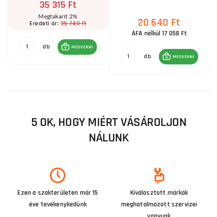
35 315 Ft
Megtakarít 2%
20 640 Ft
35 740 Ft
Eredeti ár:
ÁFA nélkül 17 058 Ft
db
MEGVENNI
db
MEGVENNI
5 OK, HOGY MIÉRT VÁSÁROLJON
NÁLUNK
Ezen a szakterületen már 15
Kiválasztott márkák
éve tevékenykedünk
meghatalmazott szervizei
vagyunk