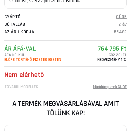
szállítást, szerviz pluszt biztosítunk.
GYÁRTÓ
GÜDE
JÓTÁLLÁS
2 év
AZ ÁRU KÓDJA
55462
ÁR ÁFÁ-VAL
764 795 Ft
ÁFA NÉLKÜL
602 201 Ft
ELŐRE TÖRTÉNŐ FIZETÉS ESETÉN
KEDVEZMÉNY 1 %
Nem elérhető
TOVÁBBI MODELLEK
Minidömperek GÜDE
A TERMÉK MEGVÁSÁRLÁSÁVAL AMIT
TŐLÜNK KAP: