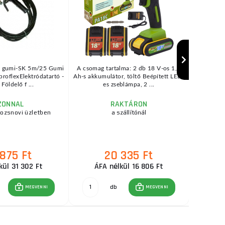
k gumi-SK 5m/25 Gumi
A csomag tartalma: 2 db 18 V-os 1,5
Ez egy
proflexElektródatartó -
Ah-s akkumulátor, töltő Beépített LED-
félauto
Földelő f ...
es zseblámpa, 2 ...
lehet
ZONNAL
RAKTÁRON
rozsnovi üzletben
a szállítónál
raktár
 875 Ft
20 335 Ft
kül 31 302 Ft
ÁFA nélkül 16 806 Ft
ÁFA
db
MEGVENNI
MEGVENNI