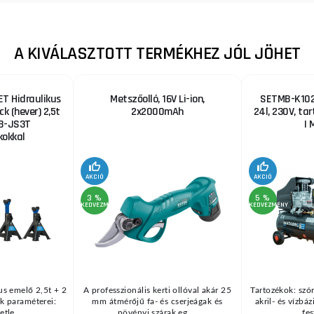
A KIVÁLASZTOTT TERMÉKHEZ JÓL JÖHET
T Hidraulikus
Metszőolló, 16V Li-ion,
SETMB-K102,
ck (hever) 2,5t
2x2000mAh
24l, 230V, ta
B-JS3T
| 
okkal
AKCIÓ
AKCIÓ
3 %
5 %
KEDVEZMÉNY
KEDVEZMÉNY
us emelő 2,5t + 2
A professzionális kerti ollóval akár 25
Tartozékok: szór
k paraméterei:
mm átmérőjű fa- és cserjeágak és
akril- és vízbá
tle ...
növényi szárak eg ...
fes