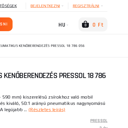
TŐSÉGEK
BEJELENTKEZNI
REGISZTRÁLNI
HU
0 Ft
0
EUMATIKUS KENŐBERENDEZÉS PRESSOL 18 786 056
S KENŐBERENDEZÉS PRESSOL 18 786
- 590 mm) kiszerelésű zsírokhoz való mobil
s kiváló, 50:1 arányú pneumatikus nagynyomású
 A legújabb ...
(Részletes leírás)
PRESSOL