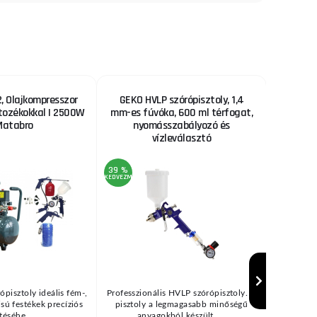
 Olajkompresszor
GEKO HVLP szórópisztoly, 1,4
Fűrészl
rtozékokkal | 2500W
mm-es fúvóka, 600 ml térfogat,
Matabro
nyomásszabályozó és
vízleválasztó
39 %
22 %
KEDVEZMÉNY
KEDVEZMÉNY
ópisztoly ideális fém-,
Professzionális HVLP szórópisztoly. A
Fűrészl
zisú festékek precíziós
pisztoly a legmagasabb minőségű
bölcsőfűré
téséhe ...
anyagokból készült, ...
(→"H