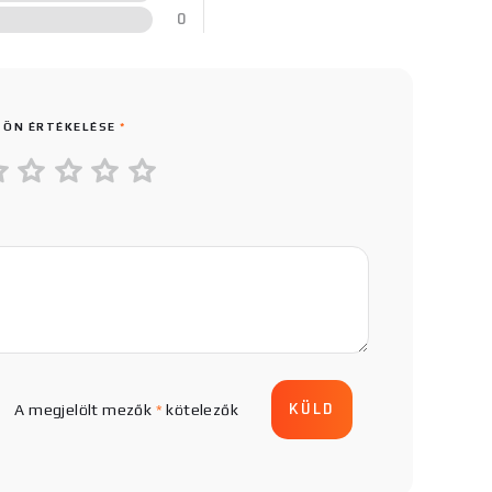
0
 ÖN ÉRTÉKELÉSE
*
A megjelölt mezők
*
kötelezők