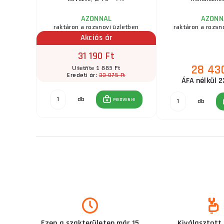
AZONNAL
AZONN
zletben
raktáron a rozsnovi üzletben
raktáron a rozsn
Akciós ár
31 190 Ft
28 43
t
Ušetříte 1 885 Ft
Ft
33 075 Ft
Eredeti ár:
ÁFA nélkül 2
db
GVENNI
MEGVENNI
db
Ezen a szakterületen már 15
Kiválasztott