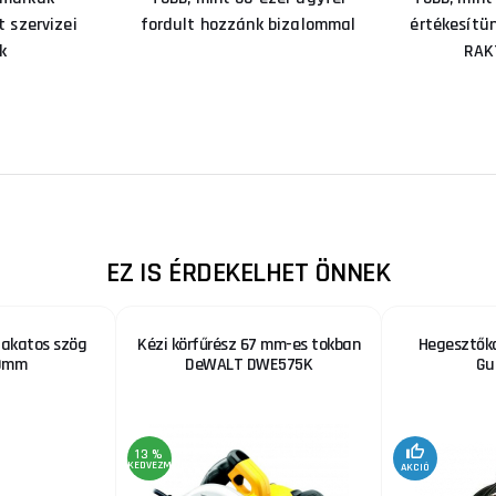
 szervizei
fordult hozzánk bizalommal
értékesítü
k
RAK
EZ IS ÉRDEKELHET ÖNNEK
lakatos szög
Kézi körfűrész 67 mm-es tokban
Hegesztők
0mm
DeWALT DWE575K
Gu
13 %
KEDVEZMÉNY
AKCIÓ