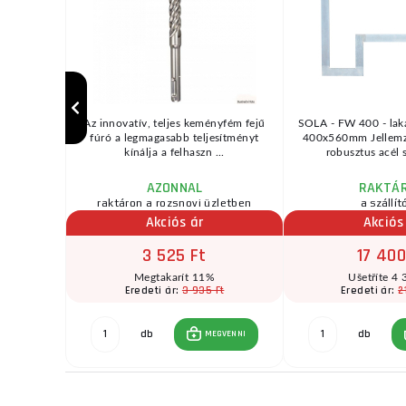
erteres
Az innovatív, teljes keményfém fejű
SOLA - FW 400 - lak
 , amely
fúró a legmagasabb teljesítményt
400x560mm Jellemz
zín ...
kínálja a felhaszn ...
robusztus acél s
AZONNAL
RAKTÁ
zletben
raktáron a rozsnovi üzletben
a szállít
Akciós ár
Akciós
3 525 Ft
17 400
t
Megtakarít 11%
Ušetříte 4 
3 935 Ft
2
Eredeti ár:
Eredeti ár:
8 Ft
db
db
MEGVENNI
GVENNI