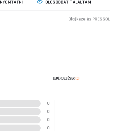
INYOMTATNI
OLCSÓBBAT TALÁLTAM
Olajkezelés PRESSOL
LEKÉRDEZÉSEK
(0)
0
0
0
0