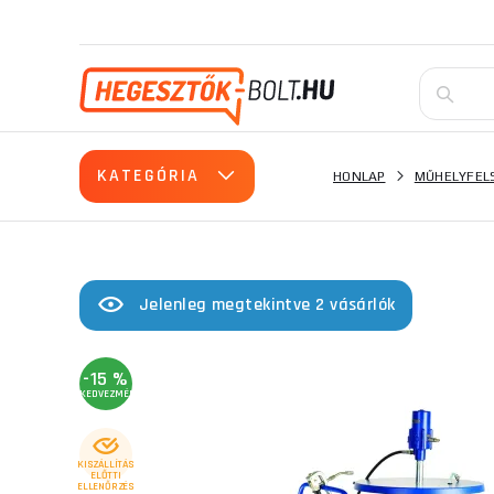
KATEGÓRIA
HONLAP
MŰHELYFEL
Jelenleg megtekintve 2 vásárlók
-15 %
KEDVEZMÉNY
KISZÁLLÍTÁS
ELŐTTI
ELLENŐRZÉS