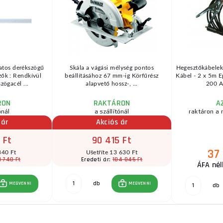
atos derékszögű
Skála a vágási mélység pontos
Hegesztőkábele
ők : Rendkívül
beállításához 67 mm-ig Körfűrész
Kábel - 2 x 5m E
zögacél ...
alapvető hossz-, ...
200 A 
RON
RAKTÁRON
A
ónál
a szállítónál
raktáron a 
 ár
Akciós ár
 Ft
90 415 Ft
37
340 Ft
Ušetříte 13 630 Ft
1 740 Ft
104 045 Ft
Eredeti ár:
ÁFA nél
db
MEGVENNI
MEGVENNI
db