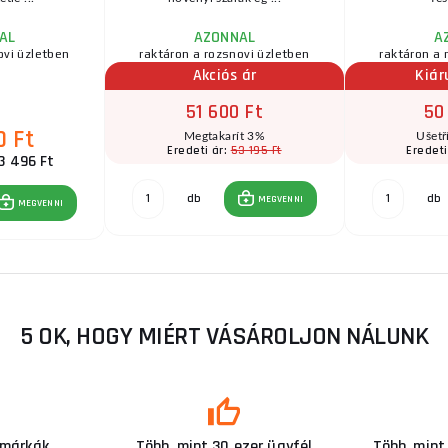
AL
AZONNAL
A
ovi üzletben
raktáron a rozsnovi üzletben
raktáron a 
Akciós ár
Kiár
51 600 Ft
50
0 Ft
Megtakarít 3%
Ušetř
53 195 Ft
Eredeti ár:
Eredeti
3 496 Ft
db
db
MEGVENNI
MEGVENNI
5 OK, HOGY MIÉRT VÁSÁROLJON NÁLUNK
 márkák
Több, mint 30 ezer ügyfél
Több, mint