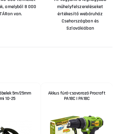
nk, amelyből 8 000
műhelyfelszereléseket
TÁRon van.
értékesítő webáruház
Csehországban és
Szlovákiában
ábelek 5m/25mm
Akkus fúró-csavarozó Procraft
Sherm
mi 10-25
PA18C | PA18C
Piszto
szelep
koc