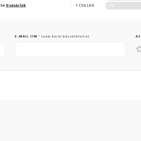
0%
lte
0 vásárlók
1 CSILLAG
E-MAIL CÍM
*
(nem kerül közzétételre)
AZ