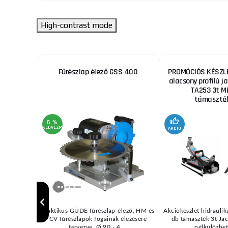
High-contrast mode
ekhez
Fűrészlap élező GSS 400
PROMÓCIÓS KÉSZLE
alacsony profilú ja
TA253 3t M
támaszték
6 %
KEDVEZMÉNY
AKCIÓ
/ MIG vagy
Praktikus GÜDE fűrészlap-élező, HM és
Akciókészlet hidraulik
pcsolódó
CV fűrészlapok fogainak élezésére
db támaszték 3t Jac
d ...
tervezve, Ø 90 - 4 ...
nélkülözhete