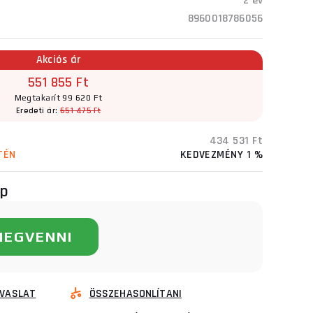
2 év
8960018786056
Akciós ár
551 855 Ft
Megtakarít 99 620 Ft
Eredeti ár:
651 475 Ft
434 531 Ft
TÉN
KEDVEZMÉNY 1 %
ap
MEGVENNI
VASLAT
ÖSSZEHASONLÍTANI