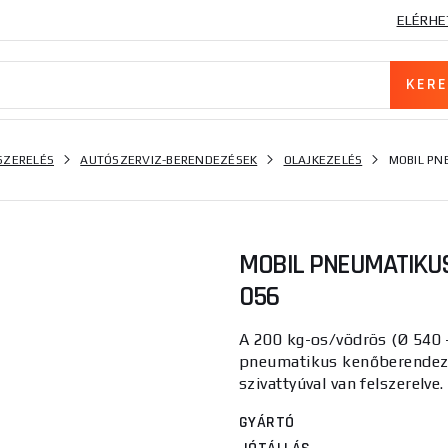
ELÉRHE
SZERELÉS
AUTÓSZERVIZ-BERENDEZÉSEK
OLAJKEZELÉS
MOBIL PN
MOBIL PNEUMATIKU
056
A 200 kg-os/vödrös (Ø 540 
pneumatikus kenőberendezé
szivattyúval van felszerelve.
GYÁRTÓ