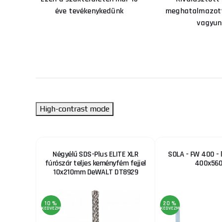
éve tevékenykedünk
meghatalmazott
vagyun
High-contrast mode
0 S4 +
Négyélű SDS-Plus ELITE XLR
SOLA - FW 400 - 
sisak +
fúrószár teljes keményfém fejjel
400x56
rófej +
10x210mm DeWALT DT8929
lack
10 %
20 %
KEDVEZMÉNY
KEDVEZMÉNY