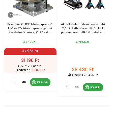
Praktikus GÜDE fűrészlap-élező,
Akciókészlet hidraulikus emelő
HM és CV fűrészlapok fogainak
2,5t + 2 db támaszték 3t Jack
élezésére tervezve, Ø 90 - 4 ...
paraméterei: nélkülözhetetle ...
AZONNAL
AZONNAL
Akciós ár
31 190 Ft
Ušetříte 1 885 Ft
28 430 Ft
33 075 Ft
Eredeti ár:
ÁFA nélkül 23 496 Ft
db
MEGVENNI
db
MEGVENNI