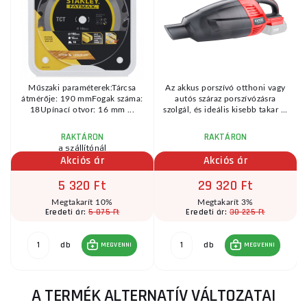
Műszaki paraméterek:Tárcsa
Az akkus porszívó otthoni vagy
átmérője: 190 mmFogak száma:
autós száraz porszívózásra
18Upínací otvor: 16 mm ...
szolgál, és ideális kisebb takar ...
RAKTÁRON
RAKTÁRON
a szállítónál
Akciós ár
Akciós ár
5 320 Ft
29 320 Ft
Megtakarít 10%
Megtakarít 3%
5 875 Ft
30 225 Ft
Eredeti ár:
Eredeti ár:
db
db
MEGVENNI
MEGVENNI
A TERMÉK ALTERNATÍV VÁLTOZATAI