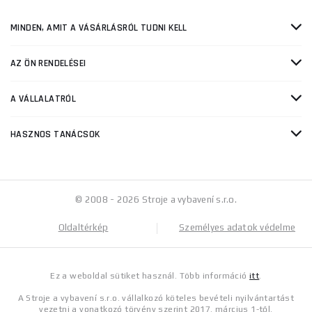
MINDEN, AMIT A VÁSÁRLÁSRÓL TUDNI KELL
AZ ÖN RENDELÉSEI
A VÁLLALATRÓL
HASZNOS TANÁCSOK
© 2008 - 2026 Stroje a vybavení s.r.o.
Oldaltérkép
Személyes adatok védelme
Ez a weboldal sütiket használ. Több információ
itt
.
A Stroje a vybavení s.r.o. vállalkozó köteles bevételi nyilvántartást
vezetni a vonatkozó törvény szerint 2017. március 1-től.