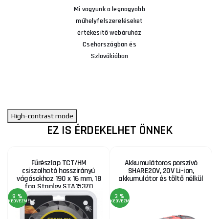
Mi vagyunk a legnagyobb
műhelyfelszereléseket
értékesítő webáruház
Csehországban és
Szlovákiában
High-contrast mode
EZ IS ÉRDEKELHET ÖNNEK
Fűrészlap TCT/HM
Akkumulátoros porszívó
csiszolható hosszirányú
SHARE20V, 20V Li-ion,
vágásokhoz 190 x 16 mm, 18
akkumulátor és töltő nélkül
fog Stanley STA15370
9 %
3 %
KEDVEZMÉNY
KEDVEZMÉNY
KE