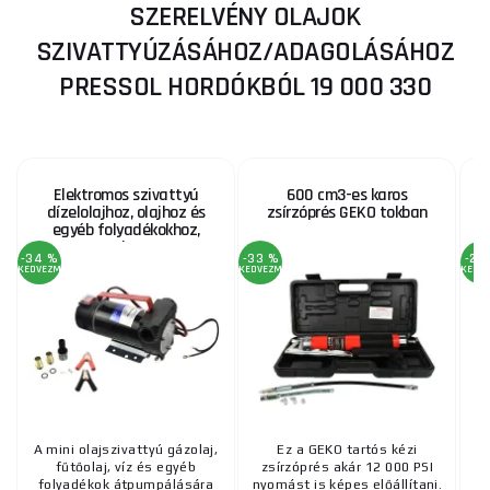
SZERELVÉNY OLAJOK
SZIVATTYÚZÁSÁHOZ/ADAGOLÁSÁHOZ
PRESSOL HORDÓKBÓL 19 000 330
Elektromos szivattyú
600 cm3-es karos
dízelolajhoz, olajhoz és
zsírzóprés GEKO tokban
egyéb folyadékokhoz,
max. 40 l/perc, 12V
-34 %
-33 %
-20
KEDVEZMÉNY
KEDVEZMÉNY
KEDV
A mini olajszivattyú gázolaj,
Ez a GEKO tartós kézi
fűtőolaj, víz és egyéb
zsírzóprés akár 12 000 PSI
folyadékok átpumpálására
nyomást is képes előállítani.