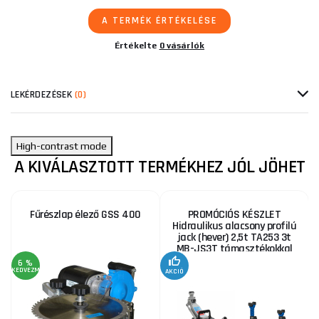
A TERMÉK ÉRTÉKELÉSE
Értékelte
0 vásárlók
LEKÉRDEZÉSEK
(0)
High-contrast mode
A KIVÁLASZTOTT TERMÉKHEZ JÓL JÖHET
Fűrészlap élező GSS 400
PROMÓCIÓS KÉSZLET
Hidraulikus alacsony profilú
jack (hever) 2,5t TA253 3t
MB-JS3T támasztékokkal
6 %
KEDVEZMÉNY
AKCIÓ
A
KE