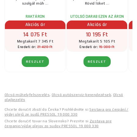
szolgál műh ...
Rövid löket ...
RAKTÁRON
UTOLSÓ DARAB EZEN AZ ÁRON
Akciós ár
Akciós ár
14 075 Ft
10 195 Ft
Megtakarít 7 345 Ft
Megtakarít 5 105 Ft
21 420 Ft
15 300 Ft
Eredeti ár:
Eredeti ár:
RÉSZLET
RÉSZLET
Olcsó műhelyfelszerelés
,
Olcsó autószerviz-berendezések
,
Olcsó
olajkezelés
Chcete doručit zboží do Česka? Prohlédněte si
Sestava pro čerpání /
výdej olejů ze sudů PRESSOL 19 000 330
Chcete doručiť tovar na Slovensko? Prezrite si
Zostava pre
čerpanie/výdaj olejov zo sudov PRESSOL 19 000 330