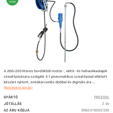
SLEVA
A 200/220 literes hordókból motor-, váltó- és hidraulikaolajok
szivattyúzására szolgáló 3:1 pneumatikus szivattyúval ellátott
készlet nyitott, öntekercselős dobbal és digitális ára ...
(Részletes leírás)
GYÁRTÓ
PRESSOL
JÓTÁLLÁS
2 év
AZ ÁRU KÓDJA
8960019000330