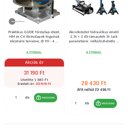
Praktikus GÜDE fűrészlap-élező,
Akciókészlet hidraulikus emelő
HM és CV fűrészlapok fogainak
2,5t + 2 db támaszték 3t Jack
élezésére tervezve, Ø 90 - 4 ...
paraméterei: nélkülözhetetle ...
AZONNAL
AZONNAL
Akciós ár
31 190 Ft
Ušetříte 1 885 Ft
28 430 Ft
33 075 Ft
Eredeti ár:
ÁFA nélkül 23 496 Ft
db
MEGVENNI
db
MEGVENNI