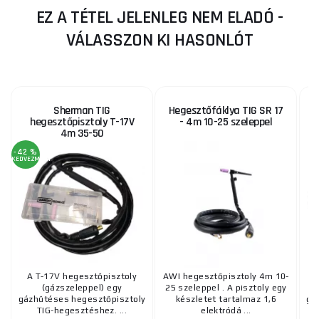
EZ A TÉTEL JELENLEG NEM ELADÓ -
VÁLASSZON KI HASONLÓT
Sherman TIG
Hegesztőfáklya TIG SR 17
hegesztőpisztoly T-17V
- 4m 10-25 szeleppel
4m 35-50
-42 %
KEDVEZMÉNY
A T-17V hegesztőpisztoly
AWI hegesztőpisztoly 4m 10-
(gázszeleppel) egy
25 szeleppel . A pisztoly egy
gázhűtéses hegesztőpisztoly
készletet tartalmaz 1,6
gá
TIG-hegesztéshez. ...
elektródá ...