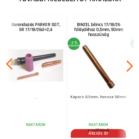
Berendezés PARKER SGT,
BINZEL bilincs 17/18/26
SR 17/18/26d=2,4
fáklyákhoz 0,5mm, 50mm
f
hosszúság
-2 %
-2 
KEDVEZMÉNY
KEDV
...
Kapocs 0,5mm, hossza 50mm
F
RAKTÁRON
RAKTÁRON
a szállítónál
Akciós ár