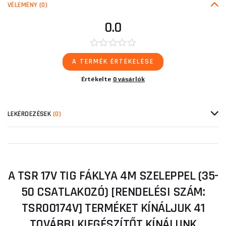
VÉLEMÉNY
(0)
0.0
A TERMÉK ÉRTÉKELÉSE
Értékelte
0 vásárlók
LEKÉRDEZÉSEK
(0)
A TSR 17V TIG FÁKLYA 4M SZELEPPEL (35-
50 CSATLAKOZÓ) [RENDELÉSI SZÁM:
TSR00174V] TERMÉKET KÍNÁLJUK 41
TOVÁBBI KIEGÉSZÍTŐT KÍNÁLUNK