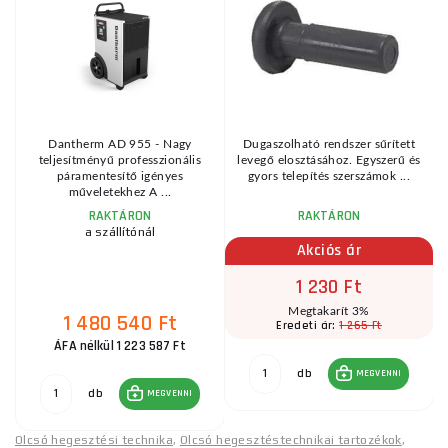
Dantherm AD 955 - Nagy
Dugaszolható rendszer sűrített
teljesítményű professzionális
levegő elosztásához. Egyszerű és
1600ATTW2500ATTW3000AAL1500
páramentesítő igényes
gyors telepítés szerszámok ...
műveletekhez A ...
RAKTÁRON
RAKTÁRON
a szállítónál
Akciós ár
1 230 Ft
Megtakarít 3%
1 480 540 Ft
1 265 Ft
Eredeti ár:
ÁFA nélkül 1 223 587 Ft
db
MEGVENNI
db
MEGVENNI
Olcsó hegesztési technika
,
Olcsó hegesztéstechnikai tartozékok
,