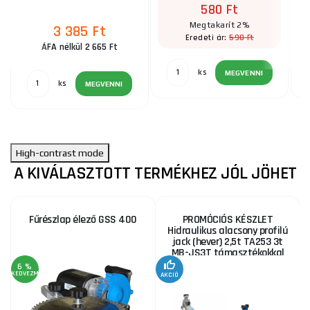
580 Ft
Megtakarít 2%
3 385 Ft
590 Ft
Eredeti ár:
ÁFA nélkül 2 665 Ft
ks
MEGVENNI
ks
MEGVENNI
High-contrast mode
A KIVÁLASZTOTT TERMÉKHEZ JÓL JÖHET
Fűrészlap élező GSS 400
PROMÓCIÓS KÉSZLET
Hidraulikus alacsony profilú
jack (hever) 2,5t TA253 3t
MB-JS3T támasztékokkal
6 %
KEDVEZMÉNY
AKCIÓ
A
KE