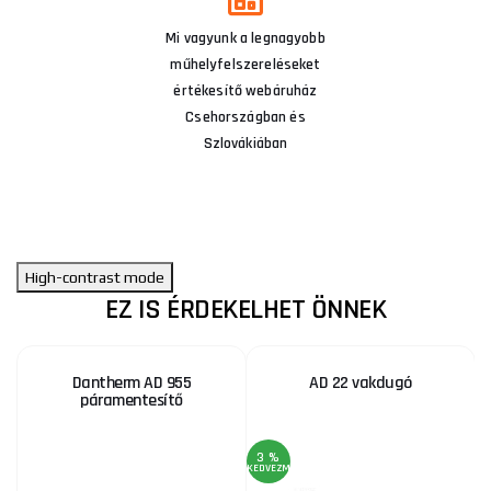
Mi vagyunk a legnagyobb
műhelyfelszereléseket
értékesítő webáruház
Csehországban és
Szlovákiában
High-contrast mode
EZ IS ÉRDEKELHET ÖNNEK
Dantherm AD 955
AD 22 vakdugó
páramentesítő
3 %
KEDVEZMÉNY