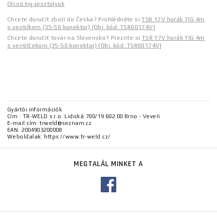
Olcsó tig-pisztolyok
Chcete doručit zboží do Česka? Prohlédněte si
TSR 17V hořák TIG 4m
s ventilkem (35-50 konektor) [Obj. kód: TSR00174V]
Chcete doručiť tovar na Slovensko? Prezrite si
TSR 17V horák TIG 4m
s ventilčekom (35-50 konektor) [Obj. kód: TSR00174V]
Gyártói információk
Cím : TR-WELD s.r.o. Lidická 700/19 602 00 Brno - Veveři
E-mail cím: trweld@seznam.cz
EAN: 2004903200008
Weboldalak: https://www.tr-weld.cz/
MEGTALÁL MINKET A