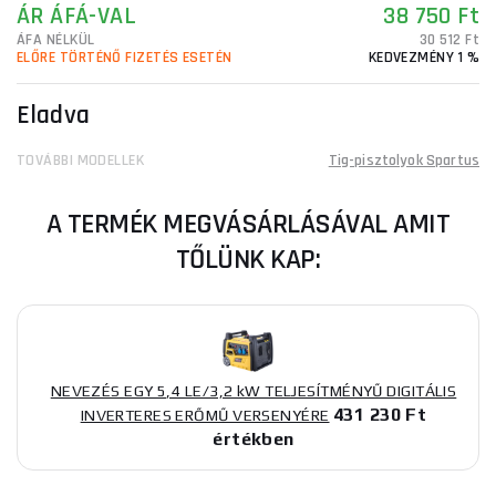
ÁR ÁFÁ-VAL
38 750 Ft
ÁFA NÉLKÜL
30 512 Ft
ELŐRE TÖRTÉNŐ FIZETÉS ESETÉN
KEDVEZMÉNY 1 %
Eladva
TOVÁBBI MODELLEK
Tig-pisztolyok Spartus
A TERMÉK MEGVÁSÁRLÁSÁVAL AMIT
TŐLÜNK KAP:
NEVEZÉS EGY 5,4 LE/3,2 kW TELJESÍTMÉNYŰ DIGITÁLIS
431 230 Ft
INVERTERES ERŐMŰ VERSENYÉRE
értékben