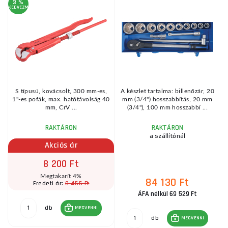
3 %
2
KEDVEZMÉNY
KE
S típusú, kovácsolt, 300 mm-es,
A készlet tartalma: billenőzár, 20
D
1"-es pofák, max. hatótávolság 40
mm (3/4") hosszabbítás, 20 mm
mm, CrV ...
(3/4"), 100 mm hosszabbí ...
RAKTÁRON
RAKTÁRON
a szállítónál
Akciós ár
8 200 Ft
Megtakarít 4%
84 130 Ft
8 455 Ft
Eredeti ár:
ÁFA nélkül 69 529 Ft
db
MEGVENNI
db
MEGVENNI