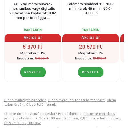
Az Extol mérőkaliberek
Tolómérő skálával 150/0,02
mechanikus vagy digitális
mm, karok 40 mm, INOX -
m
változatban kaphatók, 0,02
ütésálló
mm pontosságga ...
RAKTÁRON
RAKTÁRON
Akciós ár
Akciós ár
5 870 Ft
20 570 Ft
Megtakarít 3%
Megtakarít 3%
6 050 Ft
21 210 Ft
Eredeti ár:
Eredeti ár:
RÉSZLET
RÉSZLET
Olcsó műhelyfelszerelés
,
Olcsó mérő- és tesztelő technika
,
Olcsó
tolómércék
,
Olcsó tolómércék
Chcete doručit zboží do Česka? Prohlédněte si
Posuvné měřítko s
jemným stavěním KINEX 2000 mm, 200 mm, 0,05 mm, s horními noži,
ČSN 25 1231, DIN 862