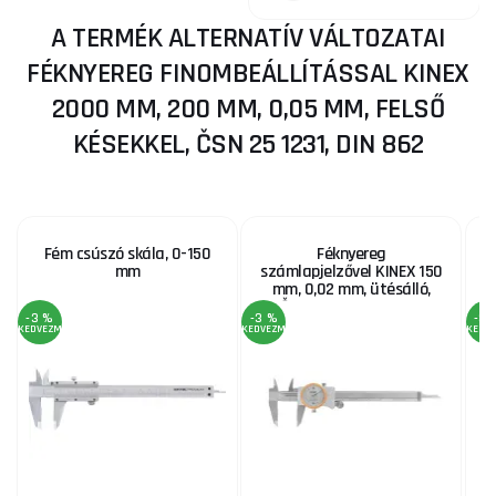
A TERMÉK ALTERNATÍV VÁLTOZATAI
FÉKNYEREG FINOMBEÁLLÍTÁSSAL KINEX
2000 MM, 200 MM, 0,05 MM, FELSŐ
KÉSEKKEL, ČSN 25 1231, DIN 862
Fém csúszó skála, 0-150
Féknyereg
mm
számlapjelzővel KINEX 150
mm, 0,02 mm, ütésálló,
ČSN 25 1235, DIN 862
ü
-3 %
-3 %
-3 
KEDVEZMÉNY
KEDVEZMÉNY
KEDV