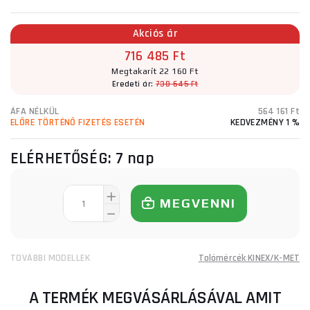
Akciós ár
716 485 Ft
Megtakarít 22 160 Ft
Eredeti ár:
738 645 Ft
ÁFA NÉLKÜL
564 161 Ft
ELŐRE TÖRTÉNŐ FIZETÉS ESETÉN
KEDVEZMÉNY 1 %
ELÉRHETŐSÉG:
7 nap
MEGVENNI
TOVÁBBI MODELLEK
Tolómércék KINEX/K-MET
A TERMÉK MEGVÁSÁRLÁSÁVAL AMIT