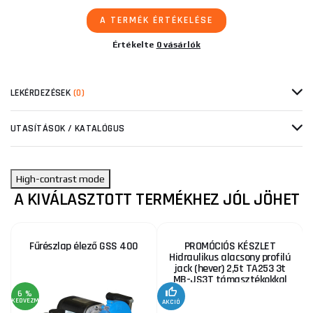
A TERMÉK ÉRTÉKELÉSE
Értékelte
0 vásárlók
LEKÉRDEZÉSEK
(0)
UTASÍTÁSOK / KATALÓGUS
High-contrast mode
A KIVÁLASZTOTT TERMÉKHEZ JÓL JÖHET
Fűrészlap élező GSS 400
PROMÓCIÓS KÉSZLET
Hidraulikus alacsony profilú
jack (hever) 2,5t TA253 3t
MB-JS3T támasztékokkal
6 %
KEDVEZMÉNY
AKCIÓ
A