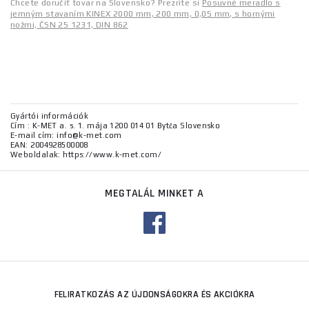
Chcete doručiť tovar na Slovensko? Prezrite si
Posuvné meradlo s
jemným stavaním KINEX 2000 mm, 200 mm, 0,05 mm, s hornými
nožmi, ČSN 25 1231, DIN 862
Gyártói információk
Cím : K-MET a. s. 1. mája 1200 014 01 Bytča Slovensko
E-mail cím: info@k-met.com
EAN: 2004928500008
Weboldalak: https://www.k-met.com/
MEGTALÁL MINKET A
FELIRATKOZÁS AZ ÚJDONSÁGOKRA ÉS AKCIÓKRA