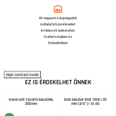
Mi vagyunk a legnagyobb
műhelyfelszereléseket
értékesítő webáruház
Csehországban és
Szlovákiában
High-contrast mode
EZ IS ÉRDEKELHET ÖNNEK
Kovácsolt tűzoltó készülék,
Gola készlet BGS 1206 | 20
300mm
mm (3/4") | 14 db