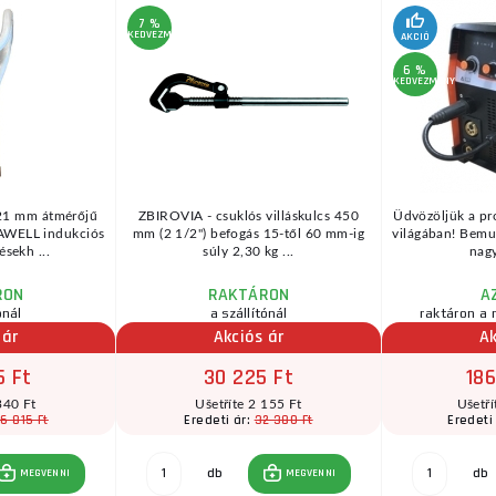
7 %
KEDVEZMÉNY
AKCIÓ
6 %
KEDVEZMÉNY
 21 mm átmérőjű
ZBIROVIA - csuklós villáskulcs 450
Üdvözöljük a pro
DAWELL indukciós
mm (2 1/2") befogás 15-től 60 mm-ig
világában! Bemu
sekh ...
súly 2,30 kg ...
nagy 
RON
RAKTÁRON
A
ónál
a szállítónál
raktáron a 
 ár
Akciós ár
Ak
5 Ft
30 225 Ft
186
340 Ft
Ušetříte 2 155 Ft
Ušetří
6 815 Ft
32 380 Ft
Eredeti ár:
Eredeti
db
db
MEGVENNI
MEGVENNI