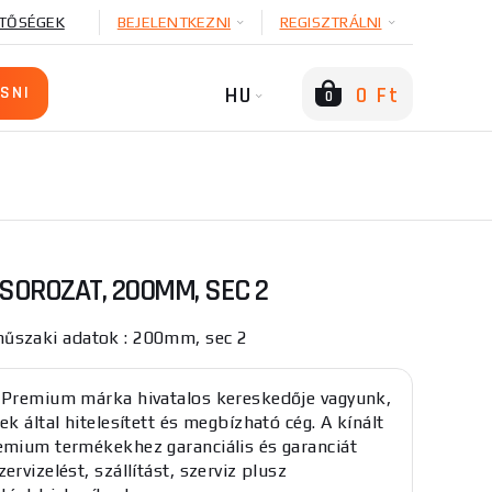
TŐSÉGEK
BEJELENTKEZNI
REGISZTRÁLNI
HU
0 Ft
0
SOROZAT, 200MM, SEC 2
szaki adatok : 200mm, sec 2
 Premium márka hivatalos kereskedője vagyunk,
ek által hitelesített és megbízható cég. A kínált
emium termékekhez garanciális és garanciát
ervizelést, szállítást, szerviz plusz