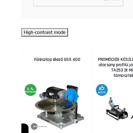
High-contrast mode
ekhez
Fűrészlap élező GSS 400
PROMÓCIÓS KÉSZLE
alacsony profilú ja
TA253 3t M
támaszték
6 %
KEDVEZMÉNY
AKCIÓ