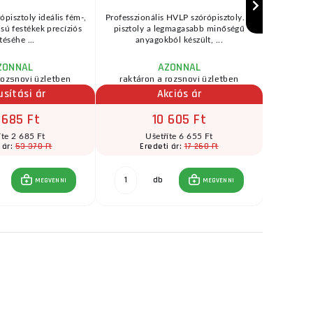
ópisztoly ideális fém-,
Professzionális HVLP szórópisztoly. A
Fűrészl
zisú festékek precíziós
pisztoly a legmagasabb minőségű
bölcsőfűré
téséhe ...
anyagokból készült, ...
(→"H
ZONNAL
AZONNAL
rozsnovi üzletben
raktáron a rozsnovi üzletben
raktár
usítási ár
Akciós ár
 685 Ft
10 605 Ft
íte 2 685 Ft
Ušetříte 6 655 Ft
53 370 Ft
17 260 Ft
 ár:
Eredeti ár:
E
db
MEGVENNI
MEGVENNI