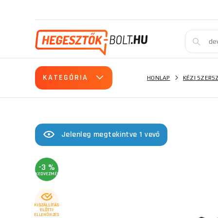
KATEGÓRIA
HONLAP
KÉZI SZER
Jelenleg megtekintve 1 vevő
-3 %
KEDVEZMÉNY
KISZÁLLÍTÁS
ELŐTTI
ELLENŐRZÉS