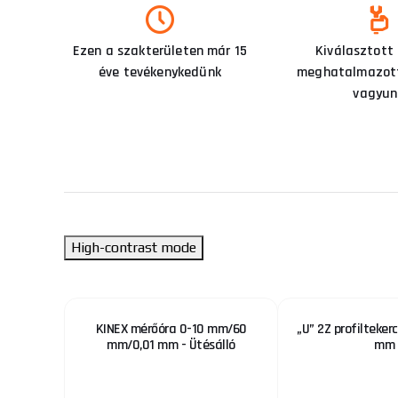
Ezen a szakterületen már 15
Kiválasztott
éve tevékenykedünk
meghatalmazott
vagyun
High-contrast mode
lu
KINEX mérőóra 0-10 mm/60
„U” 2Z profilteker
mm/0,01 mm - Ütésálló
mm