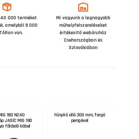
 40 000 terméket
Mi vagyunk a legnagyobb
nk, amelyből 8 000
műhelyfelszereléseket
TÁRon van.
értékesítő webáruház
Csehországban és
Szlovákiában
MIG 180 N240
Fűnyíró olló 300 mm, forgó
G
p JASIC MIG 180
pengével
ya földelő kábel