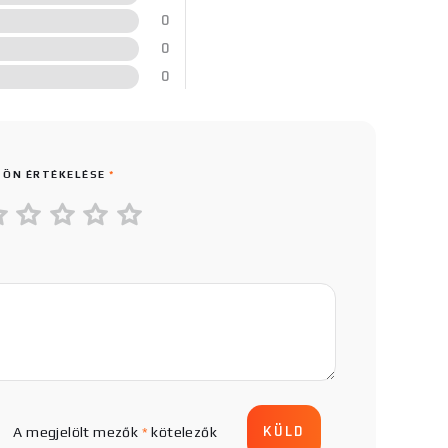
0
0
0
 ÖN ÉRTÉKELÉSE
*
A megjelölt mezők
*
kötelezők