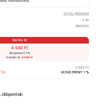
atást biztosítunk.
EXTOL PREMIUM
2 év
8803610
Akciós ár
4 660 Ft
Megtakarít 3%
Eredeti ár:
4 805 Ft
3 669 Ft
TÉN
KEDVEZMÉNY 1 %
s időpontok: