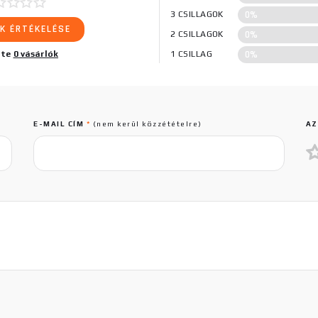
0%
3 CSILLAGOK
K ÉRTÉKELÉSE
0%
2 CSILLAGOK
0%
lte
0 vásárlók
1 CSILLAG
E-MAIL CÍM
*
(nem kerül közzétételre)
AZ