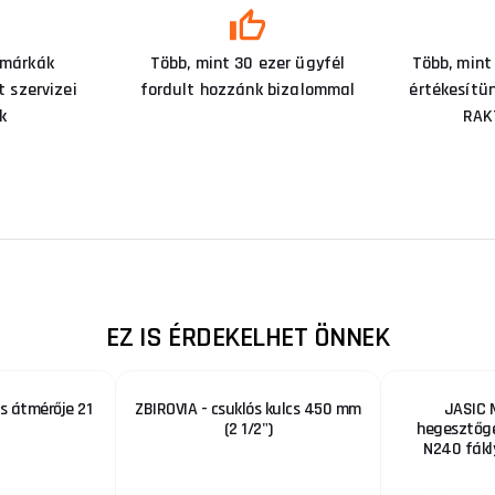
 márkák
Több, mint 30 ezer ügyfél
Több, mint
 szervizei
fordult hozzánk bizalommal
értékesítü
k
RAK
EZ IS ÉRDEKELHET ÖNNEK
cs átmérője 21
ZBIROVIA - csuklós kulcs 450 mm
JASIC 
(2 1/2")
hegesztőgé
N240 fákl