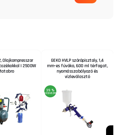
 Olajkompresszor
GEKO HVLP szórópisztoly, 1,4
Fűrészl
rtozékokkal | 2500W
mm-es fúvóka, 600 ml térfogat,
Matabro
nyomásszabályozó és
vízleválasztó
39 %
22 %
KEDVEZMÉNY
KEDVEZMÉNY