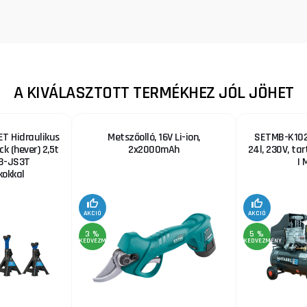
A KIVÁLASZTOTT TERMÉKHEZ JÓL JÖHET
T Hidraulikus
Metszőolló, 16V Li-ion,
SETMB-K102,
ck (hever) 2,5t
2x2000mAh
24l, 230V, ta
B-JS3T
| 
okkal
AKCIÓ
AKCIÓ
3 %
5 %
KEDVEZMÉNY
KEDVEZMÉNY