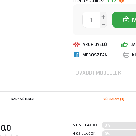
Házhozszállítás:
8. 12.
ÁRUFIGYELŐ
JA
MEGOSZTANI
K
TOVÁBBI MODELLEK
PARAMÉTEREK
VÉLEMÉNY
(0)
0%
0.0
5 CSILLAGOT
0%
4 CSILLAGOK