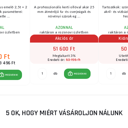
us emelő 2,5t + 2
A professzionális kerti ollóval akár 25
Tartozékok: szór
k paraméterei:
mm átmérőjű fa- és cserjeágak és
akril- és vízbá
tle ...
növényi szárak eg ...
fes
AL
AZONNAL
A
ovi üzletben
raktáron a rozsnovi üzletben
raktáron a 
Akciós ár
Kiár
51 600 Ft
50
0 Ft
Megtakarít 3%
Ušetř
53 195 Ft
Eredeti ár:
Eredeti
3 496 Ft
db
db
MEGVENNI
MEGVENNI
5 OK, HOGY MIÉRT VÁSÁROLJON NÁLUNK