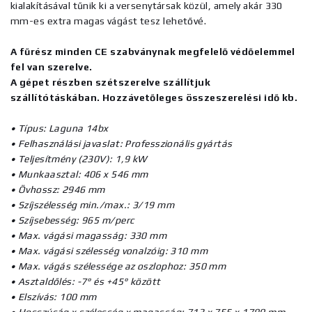
kialakításával tűnik ki a versenytársak közül, amely akár 330
mm-es extra magas vágást tesz lehetővé.
A fűrész minden CE szabványnak megfelelő védőelemmel
fel van szerelve.
A gépet részben szétszerelve szállítjuk
szállítótáskában. Hozzávetőleges összeszerelési idő kb.
• Típus: Laguna 14bx
• Felhasználási javaslat: Professzionális gyártás
• Teljesítmény (230V): 1,9 kW
• Munkaasztal: 406 x 546 mm
• Övhossz: 2946 mm
• Szíjszélesség min./max.: 3/19 mm
• Szíjsebesség: 965 m/perc
• Max. vágási magasság: 330 mm
• Max. vágási szélesség vonalzóig: 310 mm
• Max. vágás szélessége az oszlophoz: 350 mm
• Asztaldőlés: -7° és +45° között
• Elszívás: 100 mm