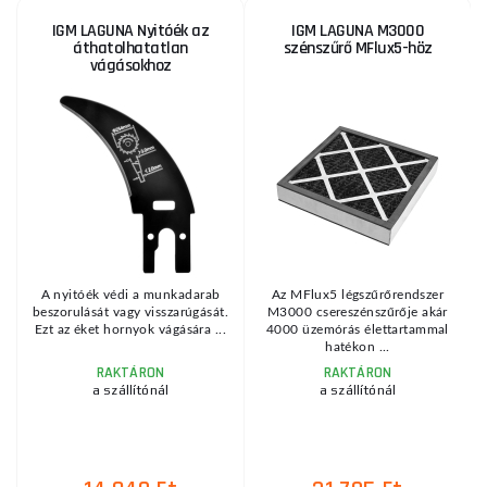
IGM LAGUNA Nyitóék az
IGM LAGUNA M3000
áthatolhatatlan
szénszűrő MFlux5-höz
vágásokhoz
z
A nyitóék védi a munkadarab
Az MFlux5 légszűrőrendszer
K
beszorulását vagy visszarúgását.
M3000 csereszénszűrője akár
K
Ezt az éket hornyok vágására ...
4000 üzemórás élettartammal
hatékon ...
RAKTÁRON
RAKTÁRON
a szállítónál
a szállítónál