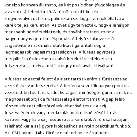
vonalzó könnyen állítható, és két pozícióban (függőleges és
vízszintes) telepíthető. A tömör öntött kerekek
kiegyensúlyozottak és poliuretán szalaggal vannak ellátva a
kerék teljes kerületén. Az övet úgy tervezték, hogy ellenálljon
magasabb hőmérsékletnek, és tovább tartson, mint a
hagyományos gumi kerékpárnák. A felső szalagvezető
csigaátvitele maximális stabilitást garantál még a
legmagasabb vágási magasságon is. A fűrész egyszerű
megállítása érdekében az alsó kerék tárcsafékkel van
felszerelve, amely a pedál megnyomásával aktiválható.
A fűrész az asztal felett és alatt tartós kerámia fűrészszalag-
vezetőkkel van felszerelve. A kerámia vezetők nagyon pontos
vezetést biztosítanak, ideális vágási minőséget garantálnak és
meghosszabbítják a fűrészszalag élettartamát. A gép felső
részén végzett ellenőrzések lehetővé teszik a szíj
feszességének vagy meglazulásának ellenőrzését futás
közben, vagy ha a szíj lecsúszott a kerékről. A fűrész hátulján
található kar a szíj gyors kioldásához szintén praktikus funkció.
Az IGM Laguna 14bx fűrész elsősorban az átgondolt