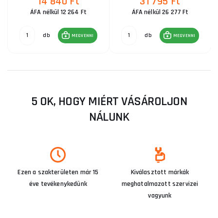
14 840 Ft
31 795 Ft
ÁFA nélkül 12 264 Ft
ÁFA nélkül 26 277 Ft
db
db
MEGVENNI
MEGVENNI
5 OK, HOGY MIÉRT VÁSÁROLJON
NÁLUNK
Ezen a szakterületen már 15
Kiválasztott márkák
éve tevékenykedünk
meghatalmazott szervizei
vagyunk