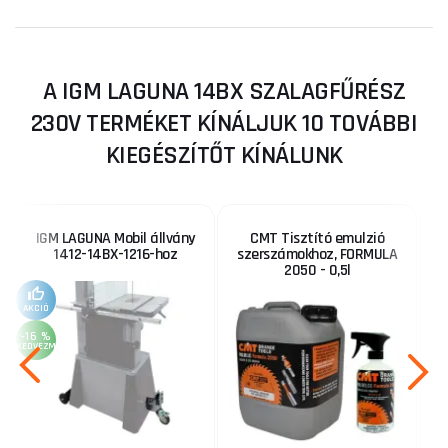
A IGM LAGUNA 14BX SZALAGFŰRÉSZ
230V TERMÉKET KÍNÁLJUK 10 TOVÁBBI
KIEGÉSZÍTŐT KÍNÁLUNK
IGM LAGUNA Mobil állvány
CMT Tisztító emulzió
1412-14BX-1216-hoz
szerszámokhoz, FORMULA
2050 - 0,5l
AKCIÓ
-16 %
KEDVEZMÉNY