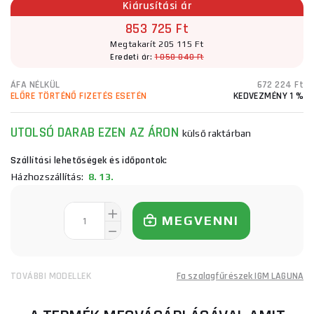
Kiárusítási ár
853 725 Ft
Megtakarít 205 115 Ft
Eredeti ár:
1 058 840 Ft
ÁFA NÉLKÜL
672 224 Ft
ELŐRE TÖRTÉNŐ FIZETÉS ESETÉN
KEDVEZMÉNY 1 %
UTOLSÓ DARAB EZEN AZ ÁRON
külső raktárban
Szállítási lehetőségek és időpontok:
Házhozszállítás:
8. 13.
MEGVENNI
TOVÁBBI MODELLEK
Fa szalagfűrészek IGM LAGUNA