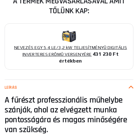
A TERMÉK MEGVÁSÁRLÁSÁVAL AMIT
TŐLÜNK KAP:
NEVEZÉS EGY 5,4 LE/3,2 kW TELJESÍTMÉNYŰ DIGITÁLIS
431 230 Ft
INVERTERES ERŐMŰ VERSENYÉRE
értékben
LEÍRÁS
A fűrészt professzionális műhelybe
szánják, ahol az elvégzett munka
pontosságára és magas minőségére
van szükség.