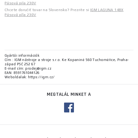
Pásová pila 230V
Chcete doručiť tovar na Slovensko? Prezrite si
IGM LAGUNA 14BX
Pásová píla 230V
Gyártói információk
Cím : IGM nástroje a stroje s.r.o. Ke Kopanině 560 Tuchoměřice, Praha-
západ PSČ 252 67
E-mail cím: prodej@igm.cz
EAN: 8591761044126
Weboldalak: https://igm.cz/
MEGTALÁL MINKET A