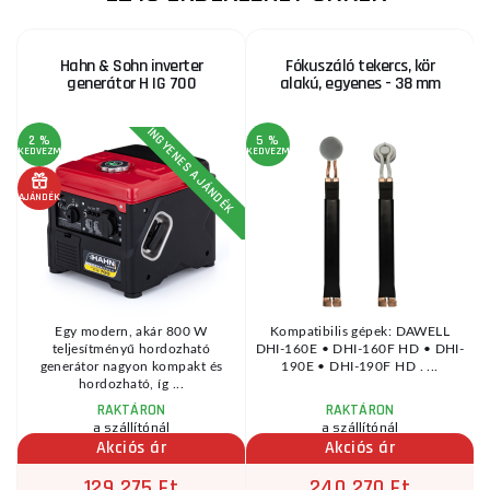
Hahn & Sohn inverter
Fókuszáló tekercs, kör
generátor H IG 700
alakú, egyenes - 38 mm
INGYENES AJÁNDÉK
2 %
5 %
KEDVEZMÉNY
KEDVEZMÉNY
KE
AJÁNDÉK
Egy modern, akár 800 W
Kompatibilis gépek: DAWELL
teljesítményű hordozható
DHI-160E • DHI-160F HD • DHI-
generátor nagyon kompakt és
190E • DHI-190F HD . ...
hordozható, íg ...
RAKTÁRON
RAKTÁRON
a szállítónál
a szállítónál
Akciós ár
Akciós ár
129 275 Ft
240 270 Ft