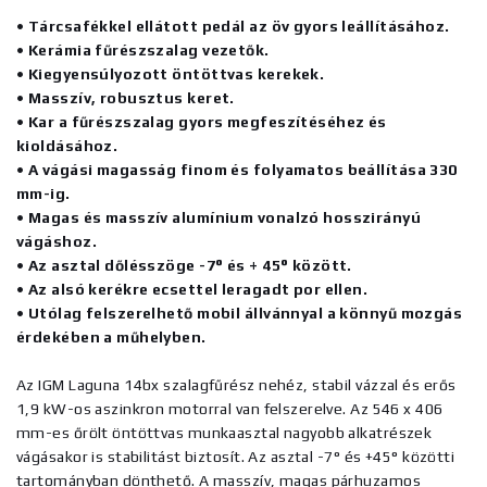
• Tárcsafékkel ellátott pedál az öv gyors leállításához.
• Kerámia fűrészszalag vezetők.
• Kiegyensúlyozott öntöttvas kerekek.
• Masszív, robusztus keret.
• Kar a fűrészszalag gyors megfeszítéséhez és
kioldásához.
• A vágási magasság finom és folyamatos beállítása 330
mm-ig.
• Magas és masszív alumínium vonalzó hosszirányú
vágáshoz.
• Az asztal dőlésszöge -7° és + 45° között.
• Az alsó kerékre ecsettel leragadt por ellen.
• Utólag felszerelhető mobil állvánnyal a könnyű mozgás
érdekében a műhelyben.
Az IGM Laguna 14bx szalagfűrész nehéz, stabil vázzal és erős
1,9 kW-os aszinkron motorral van felszerelve. Az 546 x 406
mm-es őrölt öntöttvas munkaasztal nagyobb alkatrészek
vágásakor is stabilitást biztosít. Az asztal -7° és +45° közötti
tartományban dönthető. A masszív, magas párhuzamos