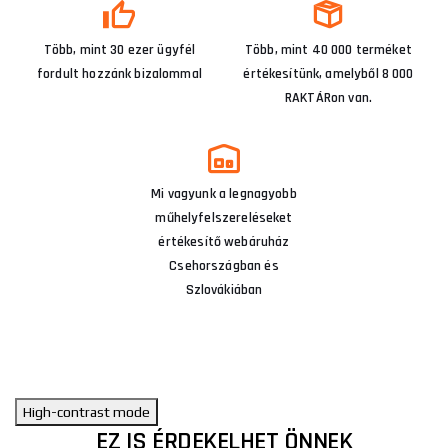
Több, mint 30 ezer ügyfél
Több, mint 40 000 terméket
fordult hozzánk bizalommal
értékesítünk, amelyből 8 000
RAKTÁRon van.
Mi vagyunk a legnagyobb
műhelyfelszereléseket
értékesítő webáruház
Csehországban és
Szlovákiában
High-contrast mode
EZ IS ÉRDEKELHET ÖNNEK