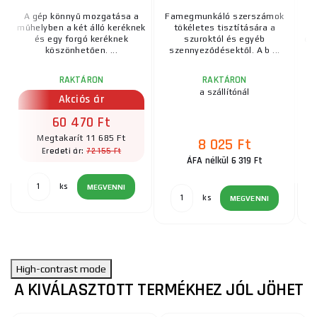
A gép könnyű mozgatása a
Famegmunkáló szerszámok
műhelyben a két álló keréknek
tökéletes tisztítására a
l
és egy forgó keréknek
szuroktól és egyéb
el
köszönhetően. ...
szennyeződésektől. A b ...
RAKTÁRON
RAKTÁRON
a szállítónál
Akciós ár
60 470 Ft
Megtakarít 11 685 Ft
8 025 Ft
72 155 Ft
Eredeti ár:
ÁFA nélkül 6 319 Ft
ks
MEGVENNI
ks
MEGVENNI
High-contrast mode
A KIVÁLASZTOTT TERMÉKHEZ JÓL JÖHET