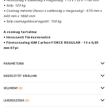
• Hosszúság x szélesség x magasság: 713 x 755 x 1790 mm
• Súly: 123 kg
•
Csomag méretei (hossz x szélesség x magasság)
: 670 mm x
640 mm x 1860 mm
• Súly csomagolással együtt: 150 kg
A csomag tartalma:
• Hosszanti fűrészvonalzó
• Fűrészszalag IGM Carbon FORCE REGULAR - 13 x 0,65
mm 6Tpi
PARAMÉTEREK
KIEGÉSZÍTŐT KÍNÁLUNK
VÉLEMÉNY
(0)
LEKÉRDEZÉSEK
(0)