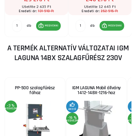
Ušetříte 2 635 Ft
Ušetříte 12 645 Ft
131 910 Ft
252 915 Ft
Eredeti ár:
Eredeti ár:
db
db
MEGVENNI
MEGVENNI
A TERMÉK ALTERNATÍV VÁLTOZATAI IGM
LAGUNA 14BX SZALAGFŰRÉSZ 230V
PP-500 szalagfűrész
IGM LAGUNA Mobil állvány
fához
1412-14BX-1216-hoz
-3 %
KEDVEZMÉNY
AKCIÓ
AKC
-16 %
-3 
KEDVEZMÉNY
KEDV