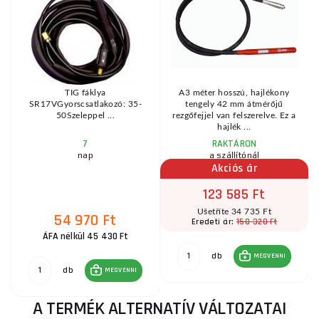
TIG fáklya
A3 méter hosszú, hajlékony
ö
SR17VGyorscsatlakozó: 35-
tengely 42 mm átmérőjű
50Szeleppel ...
rezgőfejjel van felszerelve. Ez a
hajlék ...
7
RAKTÁRON
nap
a szállítónál
Akciós ár
123 585 Ft
Ušetříte 34 735 Ft
54 970 Ft
158 320 Ft
Eredeti ár:
ÁFA nélkül 45 430 Ft
db
MEGVENNI
db
MEGVENNI
A TERMÉK ALTERNATÍV VÁLTOZATAI