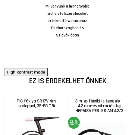
Mi vagyunk a legnagyobb
műhelyfelszereléseket
értékesítő webáruház
Csehországban és
Szlovákiában
High-contrast mode
EZ IS ÉRDEKELHET ÖNNEK
TIG fáklya SR17V 4m
3 m-es flexibilis tengely +
szeleppel, 35-50 TBi
42 mm-es vibrációs fej
HERVISA PERLES AM 42/3
22 %
KEDVEZMÉNY
KE