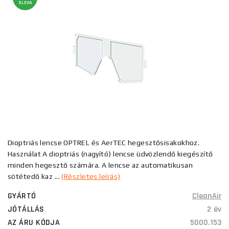
SLEVA
Dioptriás lencse OPTREL és AerTEC hegesztősisakokhoz.
Használat A dioptriás (nagyító) lencse üdvözlendő kiegészítő
minden hegesztő számára. A lencse az automatikusan
sötétedő kaz ...
(Részletes leírás)
GYÁRTÓ
CleanAir
JÓTÁLLÁS
2 év
AZ ÁRU KÓDJA
5000.153