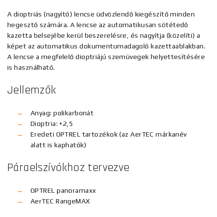
A dioptriás (nagyító) lencse üdvözlendő kiegészítő minden
hegesztő számára. A lencse az automatikusan sötétedő
kazetta belsejébe kerül beszerelésre, és nagyítja (közelíti) a
képet az automatikus dokumentumadagoló kazettaablakban.
A lencse a megfelelő dioptriájú szemüvegek helyettesítésére
is használható.
Jellemzők
Anyag: polikarbonát
Dioptria: +2,5
Eredeti OPTREL tartozékok (az AerTEC márkanév
alatt is kaphatók)
Páraelszívókhoz tervezve
OPTREL panoramaxx
AerTEC RangeMAX