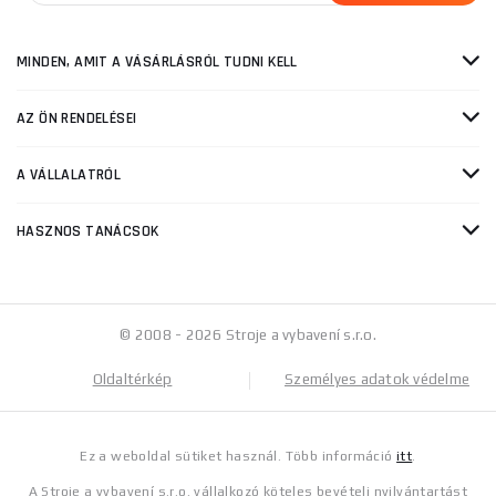
MINDEN, AMIT A VÁSÁRLÁSRÓL TUDNI KELL
AZ ÖN RENDELÉSEI
A VÁLLALATRÓL
HASZNOS TANÁCSOK
© 2008 - 2026 Stroje a vybavení s.r.o.
Oldaltérkép
Személyes adatok védelme
Ez a weboldal sütiket használ. Több információ
itt
.
A Stroje a vybavení s.r.o. vállalkozó köteles bevételi nyilvántartást