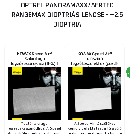
OPTREL PANORAMAXX/AERTEC
RANGEMAX DIOPTRIÁS LENCSE - +2,5
DIOPTRIA
KOWAX Speed Air®
KOWAX Speed Air®
Szikrafogó
előszűrő
légzőkészülékhez (B-5.) 1
légzőkészülékhez (poz.B-
db
4.) 5 db-os csomag.
-71
KEDV
Testőr a drága
A Speed Air készüléked
részecskeszűrődhöz! A Speed
komoly befektetés, a fő szűrő
Air szűrőberendezésed drága
pedig baromi drága. Tudod, mi