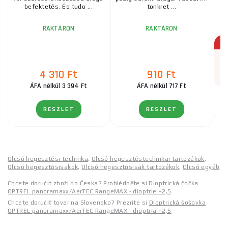
befektetés. És tudo ...
tönkret ...
RAKTÁRON
RAKTÁRON
4 310 Ft
910 Ft
ÁFA nélkül 3 394 Ft
ÁFA nélkül 717 Ft
RÉSZLET
RÉSZLET
Olcsó hegesztési technika
,
Olcsó hegesztéstechnikai tartozékok
,
Olcsó hegesztősisakok
,
Olcsó hegesztősisak tartozékok
,
Olcsó egyéb
Chcete doručit zboží do Česka? Prohlédněte si
Dioptrická čočka
OPTREL panoramaxx/AerTEC RangeMAX - dioptrie +2,5
Chcete doručiť tovar na Slovensko? Prezrite si
Dioptrická šošovka
OPTREL panoramaxx/AerTEC RangeMAX - dioptria +2,5