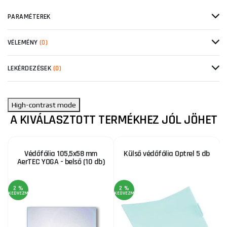
PARAMÉTEREK
VÉLEMÉNY
(0)
LEKÉRDEZÉSEK
(0)
High-contrast mode
A KIVÁLASZTOTT TERMÉKHEZ JÓL JÖHET
Védőfólia 105,5x58 mm
Külső védőfólia Optrel 5 db
AerTEC YOGA - belső (10 db)
2 %
2 %
KEDVEZMÉNY
KEDVEZMÉNY
KE