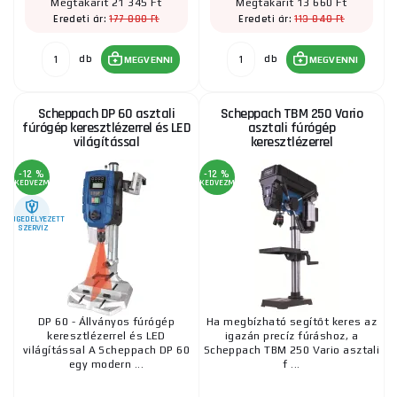
Megtakarít 21 345 Ft
Megtakarít 13 660 Ft
177 880 Ft
113 840 Ft
Eredeti ár:
Eredeti ár:
db
db
MEGVENNI
MEGVENNI
Scheppach DP 60 asztali
Scheppach TBM 250 Vario
fúrógép keresztlézerrel és LED
asztali fúrógép
világítással
keresztlézerrel
-12 %
-12 %
KEDVEZMÉNY
KEDVEZMÉNY
ENGEDÉLYEZETT
SZERVIZ
DP 60 - Állványos fúrógép
Ha megbízható segítőt keres az
keresztlézerrel és LED
igazán precíz fúráshoz, a
világítással A Scheppach DP 60
Scheppach TBM 250 Vario asztali
egy modern ...
f ...