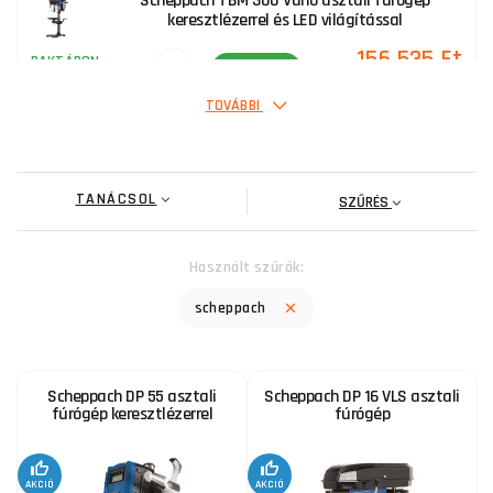
Scheppach TBM 300 Vario asztali fúrógép
keresztlézerrel és LED világítással
156 535 Ft
RAKTÁRON
ks
MEGVENNI
TOVÁBBI
Scheppach TBM 250 Vario asztali fúrógép
keresztlézerrel
TANÁCSOL
129 920 Ft
SZŰRÉS
RAKTÁRON
a szállítónál
ks
MEGVENNI
Használt szűrők:
scheppach
Scheppach DP 55 asztali
Scheppach DP 16 VLS asztali
fúrógép keresztlézerrel
fúrógép
AKCIÓ
AKCIÓ