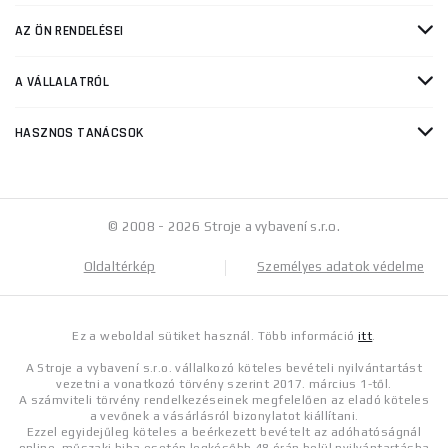
AZ ÖN RENDELÉSEI
A VÁLLALATRÓL
HASZNOS TANÁCSOK
© 2008 - 2026 Stroje a vybavení s.r.o.
Oldaltérkép
Személyes adatok védelme
Ez a weboldal sütiket használ. Több információ
itt
.
A Stroje a vybavení s.r.o. vállalkozó köteles bevételi nyilvántartást
vezetni a vonatkozó törvény szerint 2017. március 1-től.
A számviteli törvény rendelkezéseinek megfelelően az eladó köteles
a vevőnek a vásárlásról bizonylatot kiállítani.
Ezzel egyidejűleg köteles a beérkezett bevételt az adóhatóságnál