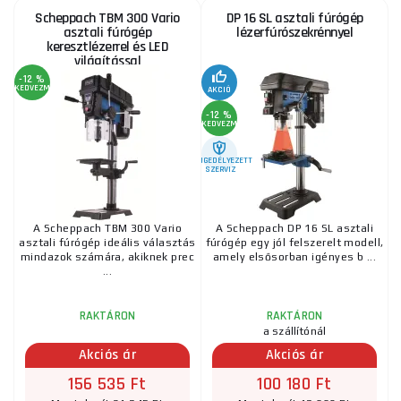
Scheppach TBM 300 Vario
DP 16 SL asztali fúrógép
asztali fúrógép
lézerfúrószekrénnyel
keresztlézerrel és LED
világítással
-12 %
KEDVEZMÉNY
AKCIÓ
-12 %
KEDVEZMÉNY
ENGEDÉLYEZETT
SZERVIZ
A Scheppach TBM 300 Vario
A Scheppach DP 16 SL asztali
asztali fúrógép ideális választás
fúrógép egy jól felszerelt modell,
mindazok számára, akiknek prec
amely elsősorban igényes b ...
...
RAKTÁRON
RAKTÁRON
a szállítónál
Akciós ár
Akciós ár
156 535 Ft
100 180 Ft