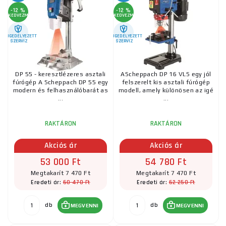
-12 %
-12 %
KEDVEZMÉNY
KEDVEZMÉNY
ENGEDÉLYEZETT
ENGEDÉLYEZETT
SZERVIZ
SZERVIZ
DP 55 - keresztlézeres asztali
AScheppach DP 16 VLS egy jól
fúrógép A Scheppach DP 55 egy
felszerelt kis asztali fúrógép
modern és felhasználóbarát as
modell, amely különösen az igé
...
...
RAKTÁRON
RAKTÁRON
Akciós ár
Akciós ár
53 000 Ft
54 780 Ft
Megtakarít 7 470 Ft
Megtakarít 7 470 Ft
60 470 Ft
62 250 Ft
Eredeti ár:
Eredeti ár:
db
db
MEGVENNI
MEGVENNI