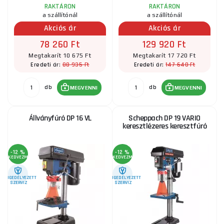
RAKTÁRON
RAKTÁRON
a szállítónál
a szállítónál
Akciós ár
Akciós ár
78 260 Ft
129 920 Ft
Megtakarít 10 675 Ft
Megtakarít 17 720 Ft
88 935 Ft
147 640 Ft
Eredeti ár:
Eredeti ár:
db
db
MEGVENNI
MEGVENNI
Állványfúró DP 16 VL
Scheppach DP 19 VARIO
keresztlézeres keresztfúró
-12 %
-12 %
KEDVEZMÉNY
KEDVEZMÉNY
ENGEDÉLYEZETT
ENGEDÉLYEZETT
SZERVIZ
SZERVIZ