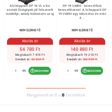
AScheppach DP 16 VL a kis
DP 19 VARIO - keresztfúró
asztali fúrógépek jól felszerelt
keresztlézerrel. A Scheppach DP
modellje, amely különösen az ig
19 VARIO egy robusztus és erős
...
á ...
NEM ELÉRHETŐ
NEM ELÉRHETŐ
Akciós ár
Akciós ár
54 780 Ft
140 880 Ft
Megtakarít 7 470 Ft
Megtakarít 19 210 Ft
62 250 Ft
160 090 Ft
Eredeti ár:
Eredeti ár:
db
db
MEGVENNI
MEGVENNI
Megjelenítve
8 a
8
termékek