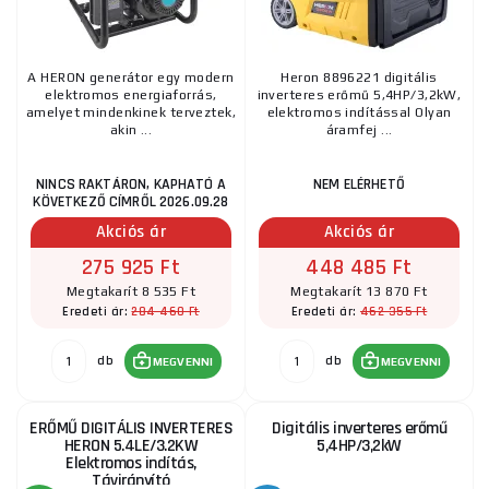
A HERON generátor egy modern
Heron 8896221 digitális
elektromos energiaforrás,
inverteres erőmű 5,4HP/3,2kW,
amelyet mindenkinek terveztek,
elektromos indítással Olyan
akin ...
áramfej ...
NINCS RAKTÁRON, KAPHATÓ A
NEM ELÉRHETŐ
KÖVETKEZŐ CÍMRŐL 2026.09.28
Akciós ár
Akciós ár
275 925 Ft
448 485 Ft
Megtakarít 8 535 Ft
Megtakarít 13 870 Ft
284 460 Ft
462 355 Ft
Eredeti ár:
Eredeti ár:
db
db
MEGVENNI
MEGVENNI
ERŐMŰ DIGITÁLIS INVERTERES
Digitális inverteres erőmű
HERON 5.4LE/3.2KW
5,4HP/3,2kW
Elektromos indítás,
Távirányító