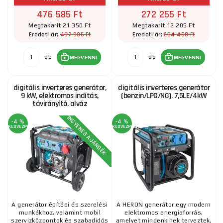
476 585 Ft
272 255 Ft
Megtakarít 21 350 Ft
Megtakarít 12 205 Ft
497 935 Ft
284 460 Ft
Eredeti ár:
Eredeti ár:
db
db
MEGVENNI
MEGVENNI
digitális inverteres generátor,
digitális inverteres generátor
9 kW, elektromos indítás,
(benzin/LPG/NG), 7,5LE/4kW
távirányító, alváz
INGYENES AJÁNDÉK
-4 %
-4 %
KEDVEZMÉNY
KEDVEZMÉNY
A generátor építési és szerelési
A HERON generátor egy modern
munkákhoz, valamint mobil
elektromos energiaforrás,
szervizközpontok és szabadidős
amelyet mindenkinek terveztek,