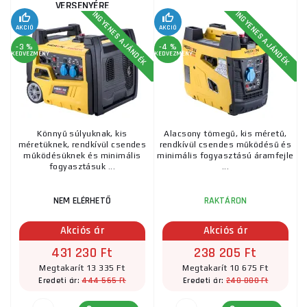
VERSENYÉRE
INGYENES AJÁNDÉK
INGYENES AJÁNDÉK
AKCIÓ
AKCIÓ
-3 %
-4 %
KEDVEZMÉNY
KEDVEZMÉNY
Könnyű súlyuknak, kis
Alacsony tömegű, kis méretű,
méretüknek, rendkívül csendes
rendkívül csendes működésű és
működésüknek és minimális
minimális fogyasztású áramfejle
fogyasztásuk ...
...
NEM ELÉRHETŐ
RAKTÁRON
Akciós ár
Akciós ár
431 230 Ft
238 205 Ft
Megtakarít 13 335 Ft
Megtakarít 10 675 Ft
444 565 Ft
248 880 Ft
Eredeti ár:
Eredeti ár: