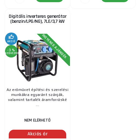
Digitális inverteres generátor
(benzin/LPG/NG), 7LE/3,7 kW
INGYENES AJÁNDÉK
AKCIÓ
-3 %
KEDVEZMÉNY
Az erőművet építési és szerelési
munkákra egyaránt szánják,
valamint tartalék áramforráské
...
NEM ELÉRHETŐ
Akciós ár