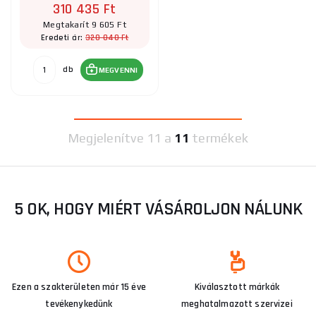
310 435 Ft
Megtakarít 9 605 Ft
320 040 Ft
Eredeti ár:
db
MEGVENNI
Megjelenítve
11 a
11
termékek
5 OK, HOGY MIÉRT VÁSÁROLJON NÁLUNK
Ezen a szakterületen már 15 éve
Kiválasztott márkák
tevékenykedünk
meghatalmazott szervizei