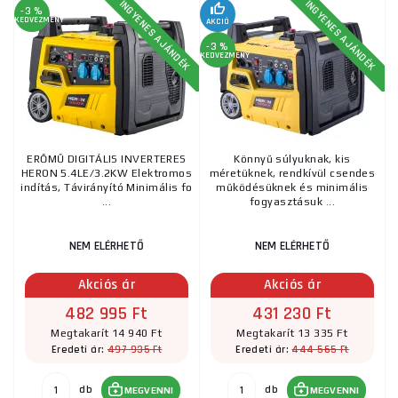
INGYENES AJÁNDÉK
INGYENES AJÁNDÉK
-3 %
KEDVEZMÉNY
AKCIÓ
-3 %
KEDVEZMÉNY
ERŐMŰ DIGITÁLIS INVERTERES
Könnyű súlyuknak, kis
HERON 5.4LE/3.2KW Elektromos
méretüknek, rendkívül csendes
indítás, Távirányító Minimális fo
működésüknek és minimális
...
fogyasztásuk ...
NEM ELÉRHETŐ
NEM ELÉRHETŐ
Akciós ár
Akciós ár
482 995 Ft
431 230 Ft
Megtakarít 14 940 Ft
Megtakarít 13 335 Ft
497 935 Ft
444 565 Ft
Eredeti ár:
Eredeti ár:
db
db
MEGVENNI
MEGVENNI