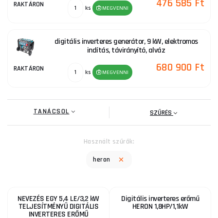
476 585 Ft
RAKTÁRON
ks
MEGVENNI
digitális inverteres generátor, 9 kW, elektromos
indítás, távirányító, alváz
680 900 Ft
RAKTÁRON
ks
MEGVENNI
TANÁCSOL
SZŰRÉS
Használt szűrők:
heron
NEVEZÉS EGY 5,4 LE/3,2 kW
Digitális inverteres erőmű
TELJESÍTMÉNYŰ DIGITÁLIS
HERON 1,8HP/1,1kW
INVERTERES ERŐMŰ