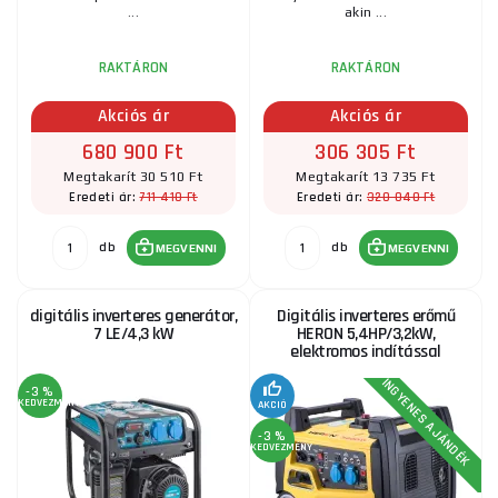
...
akin ...
RAKTÁRON
RAKTÁRON
Akciós ár
Akciós ár
680 900 Ft
306 305 Ft
Megtakarít 30 510 Ft
Megtakarít 13 735 Ft
711 410 Ft
320 040 Ft
Eredeti ár:
Eredeti ár:
db
db
MEGVENNI
MEGVENNI
digitális inverteres generátor,
Digitális inverteres erőmű
7 LE/4,3 kW
HERON 5,4HP/3,2kW,
elektromos indítással
INGYENES AJÁNDÉK
-3 %
KEDVEZMÉNY
AKCIÓ
-3 %
KEDVEZMÉNY