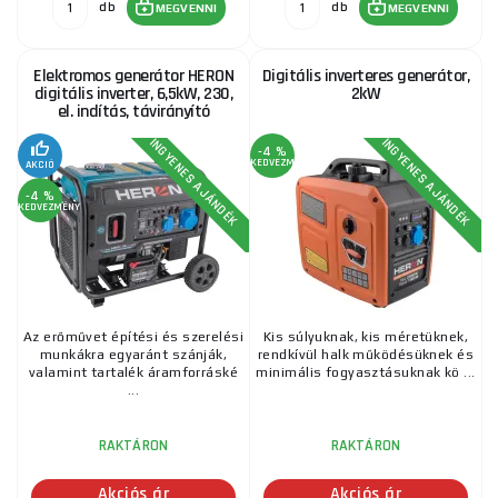
db
db
MEGVENNI
MEGVENNI
Elektromos generátor HERON
Digitális inverteres generátor,
digitális inverter, 6,5kW, 230,
2kW
el. indítás, távirányító
INGYENES AJÁNDÉK
INGYENES AJÁNDÉK
-4 %
KEDVEZMÉNY
AKCIÓ
-4 %
KEDVEZMÉNY
Az erőművet építési és szerelési
Kis súlyuknak, kis méretüknek,
munkákra egyaránt szánják,
rendkívül halk működésüknek és
valamint tartalék áramforráské
minimális fogyasztásuknak kö ...
...
RAKTÁRON
RAKTÁRON
Akciós ár
Akciós ár