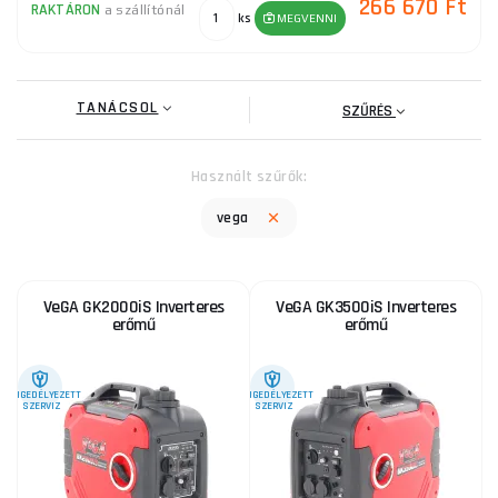
266 670 Ft
RAKTÁRON
a szállítónál
ks
MEGVENNI
TANÁCSOL
SZŰRÉS
Használt szűrők:
vega
VeGA GK2000iS Inverteres
VeGA GK3500iS Inverteres
erőmű
erőmű
ENGEDÉLYEZETT
ENGEDÉLYEZETT
SZERVIZ
SZERVIZ