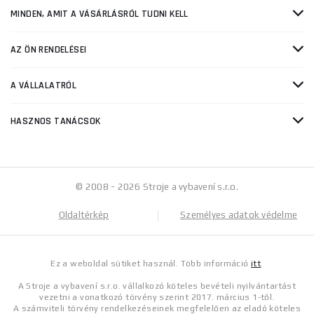
MINDEN, AMIT A VÁSÁRLÁSRÓL TUDNI KELL
AZ ÖN RENDELÉSEI
A VÁLLALATRÓL
HASZNOS TANÁCSOK
© 2008 - 2026 Stroje a vybavení s.r.o.
Oldaltérkép
Személyes adatok védelme
Ez a weboldal sütiket használ. Több információ
itt
.
A Stroje a vybavení s.r.o. vállalkozó köteles bevételi nyilvántartást
vezetni a vonatkozó törvény szerint 2017. március 1-től.
A számviteli törvény rendelkezéseinek megfelelően az eladó köteles