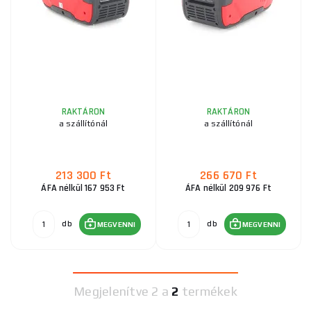
RAKTÁRON
RAKTÁRON
a szállítónál
a szállítónál
213 300 Ft
266 670 Ft
ÁFA nélkül 167 953 Ft
ÁFA nélkül 209 976 Ft
db
db
MEGVENNI
MEGVENNI
Megjelenítve
2 a
2
termékek