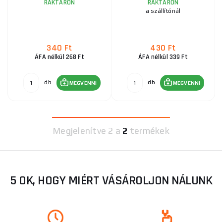
RAKTÁRON
RAKTÁRON
a szállítónál
340 Ft
430 Ft
ÁFA nélkül 268 Ft
ÁFA nélkül 339 Ft
db
db
MEGVENNI
MEGVENNI
Megjelenítve
2 a
2
termékek
5 OK, HOGY MIÉRT VÁSÁROLJON NÁLUNK