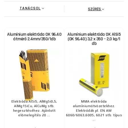
TANÁCSOL
SZŰRÉS
Alumínium elektróda OK 96.40
Alumínium elektróda OK AlSi5
átmérő 2.4mm/350/1db
(OK 96.40) 3,2 x 350 - 2,0 kg/1
db
Elektróda AlSi5, AlMgSi0,5,
MMA elektróda
AlMg1SiCu, AlCuMg stb.
alumíniumötvözetekhez.
hegesztéséhez. Ajánlott
Elektródák pl. EN AW
előmelegítés 20 ...
6060/6063,6005, 6021 stb. típus
...