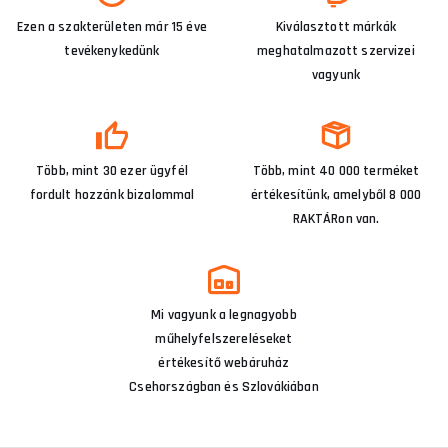
Ezen a szakterületen már 15 éve
Kiválasztott márkák
tevékenykedünk
meghatalmazott szervizei
vagyunk
Több, mint 30 ezer ügyfél
Több, mint 40 000 terméket
fordult hozzánk bizalommal
értékesítünk, amelyből 8 000
RAKTÁRon van.
Mi vagyunk a legnagyobb
műhelyfelszereléseket
értékesítő webáruház
Csehországban és Szlovákiában