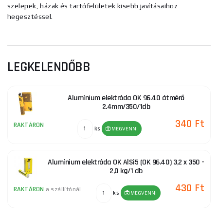
szelepek, házak és tartófelületek kisebb javításaihoz
hegesztéssel.
LEGKELENDŐBB
Alumínium elektróda OK 96.40 átmérő
2.4mm/350/1db
340 Ft
RAKTÁRON
ks
MEGVENNI
Alumínium elektróda OK AlSi5 (OK 96.40) 3,2 x 350 -
2,0 kg/1 db
430 Ft
RAKTÁRON
a szállítónál
ks
MEGVENNI