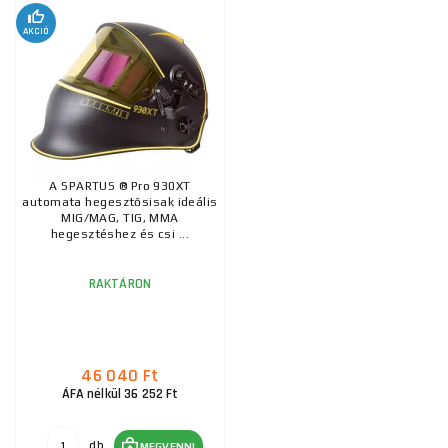
AKCIÓ
A SPARTUS ® Pro 930XT
automata hegesztősisak ideális
MIG/MAG, TIG, MMA
hegesztéshez és csi ...
RAKTÁRON
46 040 Ft
ÁFA nélkül 36 252 Ft
db
MEGVENNI