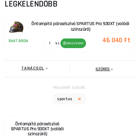
LEGKELENDŐBB
Öntompító páraelszívó SPARTUS Pro 930XT (valódi
színszűrő)
46 040 Ft
RAKTÁRON
ks
MEGVENNI
TANÁCSOL
SZŰRÉS
Használt szűrők:
spartus
Öntompító páraelszívó
SPARTUS Pro 930XT (valódi
színszűrő)