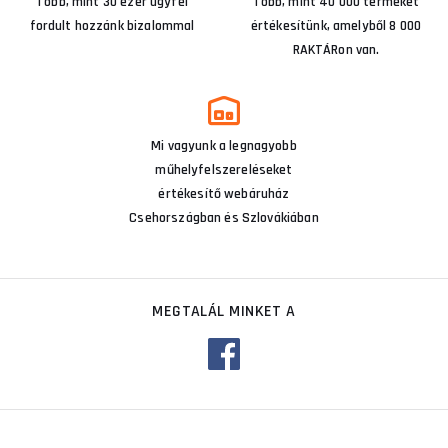
Több, mint 30 ezer ügyfél
Több, mint 40 000 terméket
fordult hozzánk bizalommal
értékesítünk, amelyből 8 000
RAKTÁRon van.
Mi vagyunk a legnagyobb
műhelyfelszereléseket
értékesítő webáruház
Csehországban és Szlovákiában
MEGTALÁL MINKET A