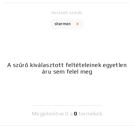
Használt szűrők:
sherman
A szűrő kiválasztott feltételeinek egyetlen
áru sem felel meg
Megjelenítve
0 a
0
termékek