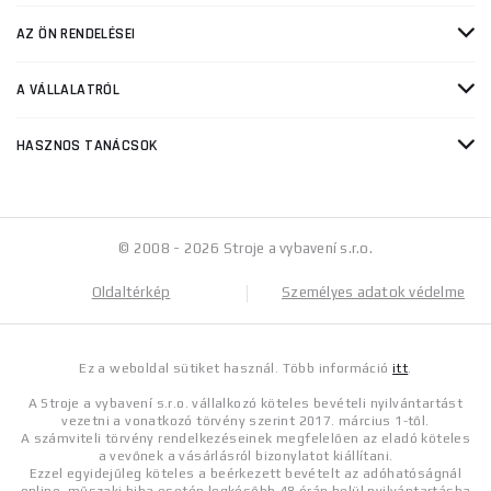
AZ ÖN RENDELÉSEI
A VÁLLALATRÓL
HASZNOS TANÁCSOK
© 2008 - 2026 Stroje a vybavení s.r.o.
Oldaltérkép
Személyes adatok védelme
Ez a weboldal sütiket használ. Több információ
itt
.
A Stroje a vybavení s.r.o. vállalkozó köteles bevételi nyilvántartást
vezetni a vonatkozó törvény szerint 2017. március 1-től.
A számviteli törvény rendelkezéseinek megfelelően az eladó köteles
a vevőnek a vásárlásról bizonylatot kiállítani.
Ezzel egyidejűleg köteles a beérkezett bevételt az adóhatóságnál