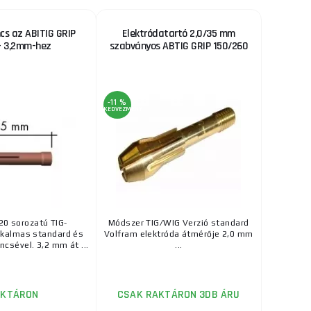
ncs az ABITIG GRIP
Elektródatartó 2,0/35 mm
- 3,2mm-hez
szabványos ABTIG GRIP 150/260
-11 %
KEDVEZMÉNY
20 sorozatú TIG-
Módszer TIG/WIG Verzió standard
lkalmas standard és
Volfram elektróda átmérője 2,0 mm
ncsével. 3,2 mm át ...
...
AKTÁRON
CSAK RAKTÁRON 3DB ÁRU