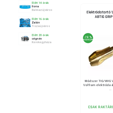
Előtt 14 órák
Ilona
Balmazújváros
Elektródatartó 1
ABTIG GRIP
Előtt 16 órák
Zalán
Tiszaújváros
Előtt 20 órák
-78 %
cégnév
KEDVEZMÉNY
Kerekegyháza
Módszer TIG/WIG V
Volfram elektróda 
...
CSAK RAKTÁR