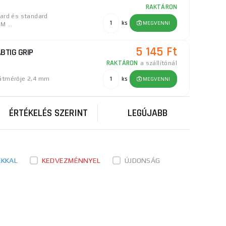
RAKTÁRON
dard és standard
ks
MEGVENNI
M ...
5 145 Ft
ABTIG GRIP
RAKTÁRON
a szállítónál
 átmérője 2,4 mm
ks
MEGVENNI
ÉRTÉKELÉS SZERINT
LEGÚJABB
ÉKKAL
KEDVEZMÉNNYEL
ÚJDONSÁG