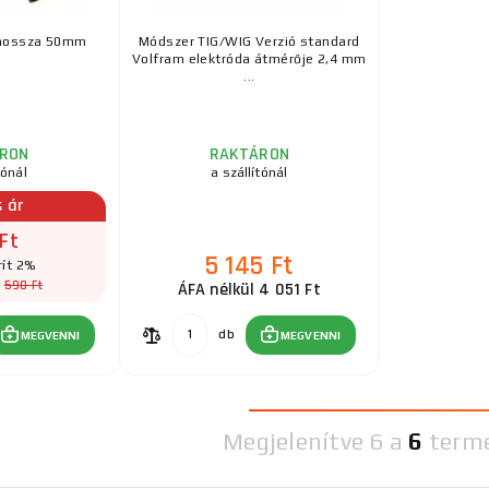
 hossza 50mm
Módszer TIG/WIG Verzió standard
Volfram elektróda átmérője 2,4 mm
...
RON
RAKTÁRON
tónál
a szállítónál
s ár
Ft
5 145 Ft
ít 2%
590 Ft
:
ÁFA nélkül 4 051 Ft
db
MEGVENNI
MEGVENNI
Megjelenítve
6 a
6
term