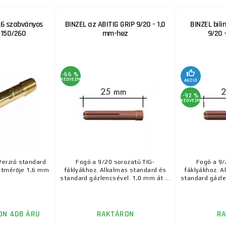
,6 szabványos
BINZEL az ABITIG GRIP 9/20 - 1,0
BINZEL bili
 150/260
mm-hez
9/20 
-66 %
KEDVEZMÉNY
AKCIÓ
-92 %
KEDVEZMÉNY
erzió standard
Fogó a 9/20 sorozatú TIG-
Fogó a 9/
átmérője 1,6 mm
fáklyákhoz. Alkalmas standard és
fáklyákhoz. A
standard gázlencsével. 1,0 mm át ...
standard gázle
ON 4DB ÁRU
RAKTÁRON
R