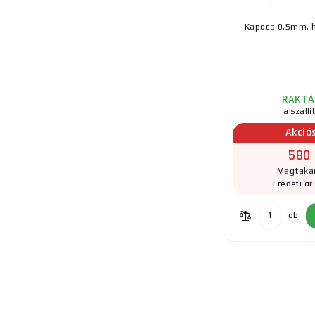
Kapocs 0,5mm,
RAKTÁ
a szállí
Akció
580 
Megtakar
Eredeti ár
db