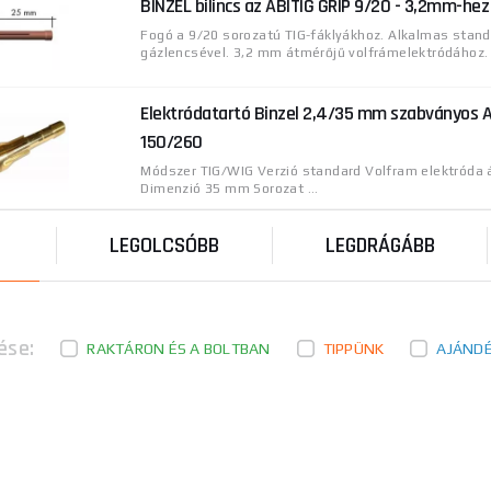
BINZEL bilincs az ABITIG GRIP 9/20 - 3,2mm-hez
Fogó a 9/20 sorozatú TIG-fáklyákhoz. Alkalmas stan
gázlencsével. 3,2 mm átmérőjű volfrámelektródához. 
Elektródatartó Binzel 2,4/35 mm szabványos 
150/260
Módszer TIG/WIG Verzió standard Volfram elektróda
Dimenzió 35 mm Sorozat ...
LEGOLCSÓBB
LEGDRÁGÁBB
ése:
RAKTÁRON ÉS A BOLTBAN
TIPPÜNK
AJÁND