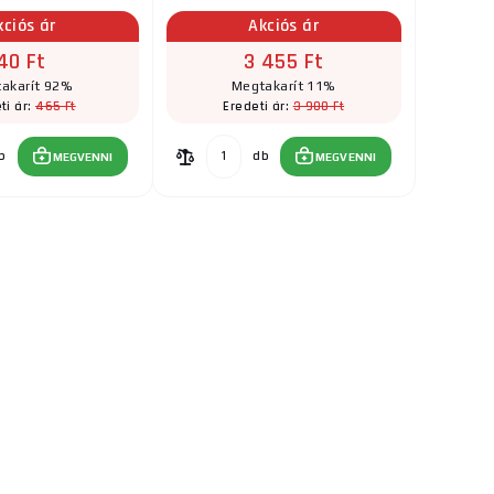
kciós ár
Akciós ár
40 Ft
3 455 Ft
akarít 92%
Megtakarít 11%
465 Ft
3 900 Ft
ti ár:
Eredeti ár:
b
db
MEGVENNI
MEGVENNI