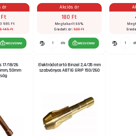
s ár
Akciós ár
A
 Ft
180 Ft
3 985 Ft
Megtakarít 66%
Megt
5 145 Ft
520 Ft
Eredeti ár:
Erede
db
d
MEGVENNI
MEGVENNI
s 17/18/26
Elektródatartó Binzel 2,4/35 mm
,5mm, 50mm
szabványos ABTIG GRIP 150/260
úság