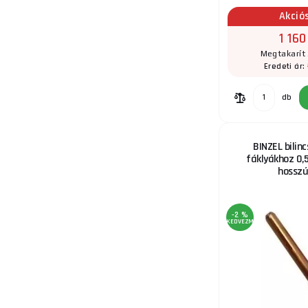
Akció
1 160
Megtakarít 
Eredeti ár:
db
BINZEL bilinc
fáklyákhoz 0
hossz
-2 %
KEDVEZMÉNY