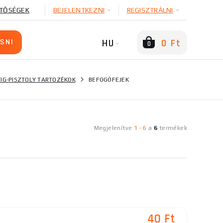
TŐSÉGEK
BEJELENTKEZNI
REGISZTRÁLNI
HU
0 Ft
0
TIG-PISZTOLY TARTOZÉKOK
BEFOGÓFEJEK
Megjelenítve
1
-
6
a
6
termékek
40 Ft