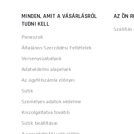
MINDEN, AMIT A VÁSÁRLÁSRÓL
AZ ÖN R
TUDNI KELL
Szállítás
Panaszok
Általános Szerződési Feltételek
Versenyszabályok
Adatvédelmi alapelvek
Az ügyfélszámla előnyei
Sütik
Személyes adatok védelme
Kiszolgáltatva tovább
Sütik beállításai
A szerződéstől való elállás