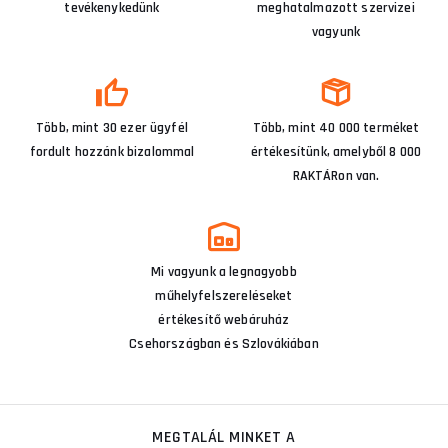
tevékenykedünk
meghatalmazott szervizei
vagyunk
Több, mint 30 ezer ügyfél
Több, mint 40 000 terméket
fordult hozzánk bizalommal
értékesítünk, amelyből 8 000
RAKTÁRon van.
Mi vagyunk a legnagyobb
műhelyfelszereléseket
értékesítő webáruház
Csehországban és Szlovákiában
MEGTALÁL MINKET A