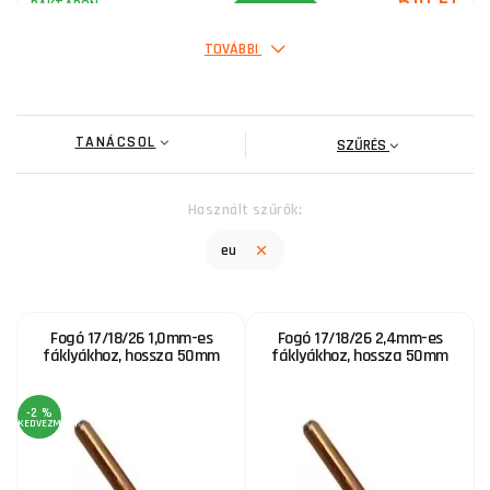
510 Ft
RAKTÁRON
ks
MEGVENNI
TOVÁBBI
TANÁCSOL
SZŰRÉS
Használt szűrők:
eu
Fogó 17/18/26 1,0mm-es
Fogó 17/18/26 2,4mm-es
fáklyákhoz, hossza 50mm
fáklyákhoz, hossza 50mm
-2 %
KEDVEZMÉNY