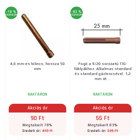
-78 %
-83 %
KEDVEZMÉNY
KEDVEZMÉNY
4,0 mm-es bilincs, hossza 50
Fogó a 9/20 sorozatú TIG-
mm
fáklyákhoz. Alkalmas standard
és standard gázlencsével. 1,2
mm át ...
RAKTÁRON
RAKTÁRON
Akciós ár
Akciós ár
90 Ft
55 Ft
Megtakarít 78%
Megtakarít 83%
410 Ft
325 Ft
Eredeti ár:
Eredeti ár: