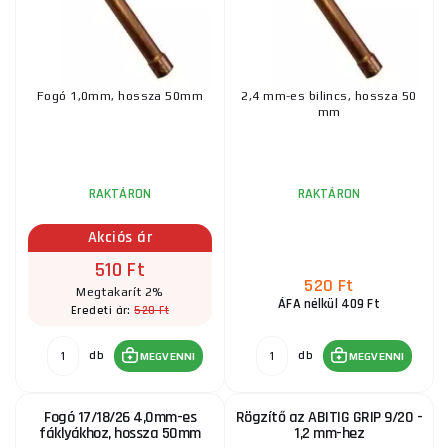
Fogó 1,0mm, hossza 50mm
2,4 mm-es bilincs, hossza 50
mm
RAKTÁRON
RAKTÁRON
Akciós ár
510 Ft
520 Ft
Megtakarít 2%
ÁFA nélkül 409 Ft
520 Ft
Eredeti ár:
db
db
MEGVENNI
MEGVENNI
Fogó 17/18/26 4,0mm-es
Rögzítő az ABITIG GRIP 9/20 -
fáklyákhoz, hossza 50mm
1,2 mm-hez