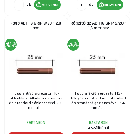
db
db
MEGVENNI
MEGVENNI
Fogó ABITIG GRIP 9/20 - 2,0
Rögzítő az ABITIG GRIP 9/20 -
mm
1,6 mm-hez
-94 %
-2 %
KEDVEZMÉNY
KEDVEZMÉNY
Fogó a 9/20 sorozatú TIG-
Fogó a 9/20 sorozatú TIG-
fáklyákhoz. Alkalmas standard
fáklyákhoz. Alkalmas standard
és standard gázlencsével. 2,0
és standard gázlencsével. 1,6
mm át ...
mm át ...
RAKTÁRON
RAKTÁRON
a szállítónál