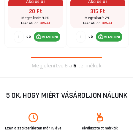
Akciós ár
Akciós ár
20 Ft
315 Ft
Megtakarít 94%
Megtakarít 2%
325 Ft
325 Ft
Eredeti ár:
Eredeti ár:
db
db
MEGVENNI
MEGVENNI
Megjelenítve
6 a
6
termékek
5 OK, HOGY MIÉRT VÁSÁROLJON NÁLUNK
Ezen a szakterületen már 15 éve
Kiválasztott márkák