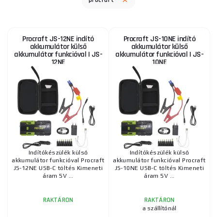
procraft
Procraft JS-12NE indító
Procraft JS-10NE indító
akkumulátor külső
akkumulátor külső
akkumulátor funkcióval | JS-
akkumulátor funkcióval | JS-
12NE
10NE
Indítókészülék külső
Indítókészülék külső
akkumulátor funkcióval Procraft
akkumulátor funkcióval Procraft
JS-12NE USB-C töltés Kimeneti
JS-10NE USB-C töltés Kimeneti
áram 5V ...
áram 5V ...
RAKTÁRON
RAKTÁRON
a szállítónál