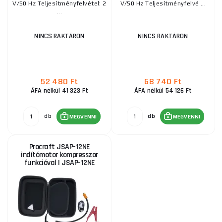
V/50 Hz Teljesítményfelvétel: 2
V/50 Hz Teljesítményfelvé ...
...
NINCS RAKTÁRON
NINCS RAKTÁRON
52 480 Ft
68 740 Ft
ÁFA nélkül 41 323 Ft
ÁFA nélkül 54 126 Ft
db
db
MEGVENNI
MEGVENNI
Procraft JSAP-12NE
indítómotor kompresszor
funkcióval | JSAP-12NE