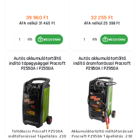
39 960 Ft
32 255 Ft
ÁFA nélkül 31 465 Ft
ÁFA nélkül 25 398 Ft
db
db
MEGVENNI
MEGVENNI
Autós akkumulátortöltő
Autós akkumulátortöltő
indító tápegységgel Procraft
indító áramforrással Procraft
PZ550A | PZ550A
PZ950A | PZ950A
Töltőkocsi Procraft PZ550A
Akkumulátortöltő indítóforrással
indítóforrással Tápellátás: 230
Procraft PZ950A Tápellátás: 230