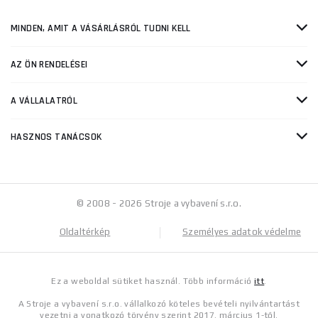
MINDEN, AMIT A VÁSÁRLÁSRÓL TUDNI KELL
AZ ÖN RENDELÉSEI
A VÁLLALATRÓL
HASZNOS TANÁCSOK
© 2008 - 2026 Stroje a vybavení s.r.o.
Oldaltérkép
Személyes adatok védelme
Ez a weboldal sütiket használ. Több információ
itt
.
A Stroje a vybavení s.r.o. vállalkozó köteles bevételi nyilvántartást
vezetni a vonatkozó törvény szerint 2017. március 1-től.