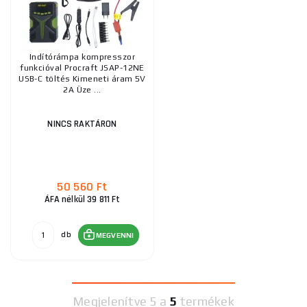
Indítórámpa kompresszor
funkcióval Procraft JSAP-12NE
USB-C töltés Kimeneti áram 5V
2A Üze ...
NINCS RAKTÁRON
50 560 Ft
ÁFA nélkül 39 811 Ft
db
MEGVENNI
Megjelenítve
5 a
5
termékek