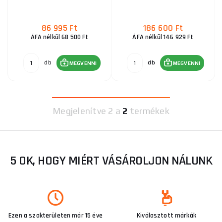
86 995 Ft
186 600 Ft
ÁFA nélkül 68 500 Ft
ÁFA nélkül 146 929 Ft
db
db
MEGVENNI
MEGVENNI
Megjelenítve
2 a
2
termékek
5 OK, HOGY MIÉRT VÁSÁROLJON NÁLUNK
Ezen a szakterületen már 15 éve
Kiválasztott márkák