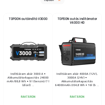
topdon
TOPDON autóindító V3000
TOPDON autós indítómotor
V4000 HD
Indítóáram akár 3000 A •
Indítóáram akár 4000A (12V),
Akkumulátorkapacitás 24000
3000A (24V) •
mAh/88,8 Wh • 9 l (benzin)/7 l
Akkumulátorkapacitás
(dízel) ...
64000mAh/204,8 Wh • 16l (b ...
RAKTÁRON
RAKTÁRON