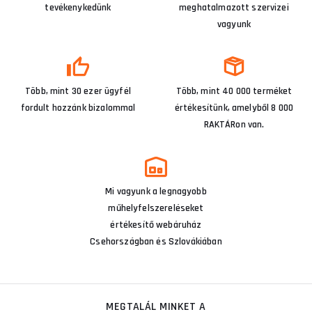
tevékenykedünk
meghatalmazott szervizei
vagyunk
Több, mint 30 ezer ügyfél
Több, mint 40 000 terméket
fordult hozzánk bizalommal
értékesítünk, amelyből 8 000
RAKTÁRon van.
Mi vagyunk a legnagyobb
műhelyfelszereléseket
értékesítő webáruház
Csehországban és Szlovákiában
MEGTALÁL MINKET A