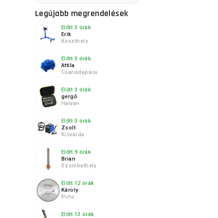
Vigor
Legújabb megrendelések
WOLFCRAFT
Előtt 3 órák
Erik
Keszthely
Előtt 3 órák
Attila
Csanádapáca
Előtt 3 órák
gergő
Hatvan
Előtt 3 órák
Zsolt
Kisvárda
Előtt 9 órák
Brian
Szombathely
Előtt 12 órák
Károly
Pirto
Előtt 13 órák