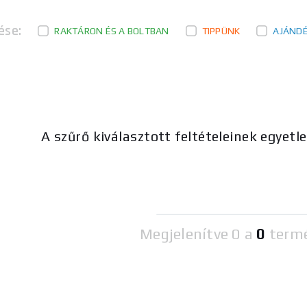
ése:
RAKTÁRON ÉS A BOLTBAN
TIPPÜNK
AJÁND
A szűrő kiválasztott feltételeinek egyetl
Megjelenítve
0 a
0
term