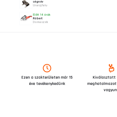
cégnév
Uraiújfalu
Előtt 14 órák
Róbert
Domaszek
Ezen a szakterületen már 15
Kiválasztott
éve tevékenykedünk
meghatalmazott
vagyun