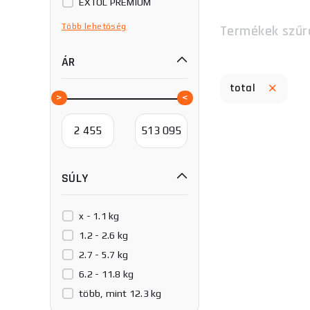
EXTOL PREMIUM
Fortum
Több
lehetőség
Termékek szűr
GEKO
ÁR
Genborx
GÜDE
total
HAZET
Holzmann
JAKEMY
Magg
SÚLY
Matabro
PROJAHN
Procraft
x - 1.1 kg
ROTHENBERGER
1.2 - 2.6 kg
Rennsteig
2.7 - 5.7 kg
Scheppach
6.2 - 11.8 kg
Stanley
több, mint 12.3 kg