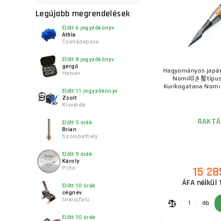
Legújabb megrendelések
Előtt 6 jegyzőkönyv
Attila
Csanádapáca
Előtt 8 jegyzőkönyv
gergő
Hagyományos japán
Hatvan
Nomi叩き鑿típusú
Kurikogatana Nomi a
Előtt 11 jegyzőkönyv
Zsolt
Kisvárda
RAKTÁ
Előtt 5 órák
Brian
Szombathely
Előtt 9 órák
Károly
15 28
Pirto
ÁFA nélkül 
Előtt 10 órák
cégnév
Uraiújfalu
db
Előtt 10 órák