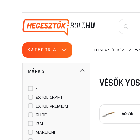
KATEGÓRIA
HONLAP
KÉZI SZER
MÁRKA
VÉSŐK YOS
-
EXTOL CRAFT
EXTOL PREMIUM
Vésők
GÜDE
IGM
MARUICHI