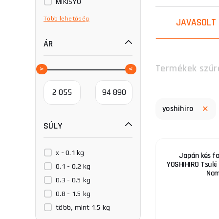
MIKISYO
SENKICHI
Több
lehetőség
JAVASOLT
SENKICHI KIN
ÁR
SK11
Scheppach
Termékek szűr
Stanley
YOSHIHARU
YOSHIHIRO
yoshihiro
SÚLY
x - 0.1 kg
Japán kés fa
YOSHIHIRO Tsuki
0.1 - 0.2 kg
Nom
0.3 - 0.5 kg
0.8 - 1.5 kg
több, mint 1.5 kg