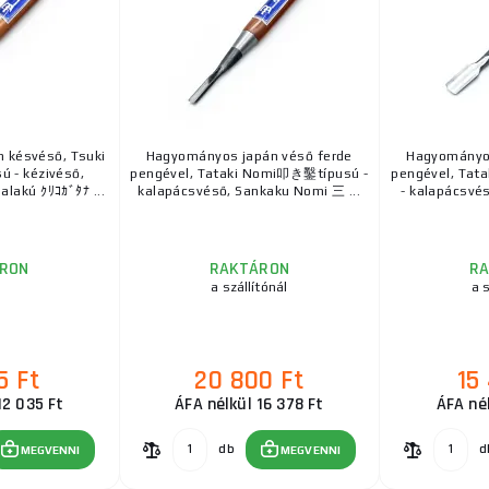
 késvéső, Tsuki
Hagyományos japán véső ferde
Hagyományos
 - kézivéső,
pengével, Tataki Nomi叩き鑿típusú -
pengével, Tat
lakú ｸﾘｺｶﾞﾀﾅ ...
kalapácsvéső, Sankaku Nomi 三 ...
- kalapácsvé
RON
RAKTÁRON
R
a szállítónál
a s
5 Ft
20 800 Ft
15
12 035 Ft
ÁFA nélkül 16 378 Ft
ÁFA nél
db
d
MEGVENNI
MEGVENNI