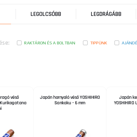
LEGOLCSÓBB
LEGDRÁGÁBB
ése:
RAKTÁRON ÉS A BOLTBAN
TIPPÜNK
AJÁND
ragó véső
Japán hornyoló véső YOSHIHIRO
Japán ke
 Kurikogatana
Sankaku - 6 mm
YOSHIHIRO U
i