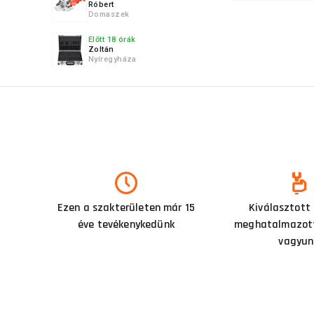
Róbert
Domaszek
Előtt 18 órák
Zoltán
Nyíregyháza
Ezen a szakterületen már 15
Kiválasztott
éve tevékenykedünk
meghatalmazott
vagyun