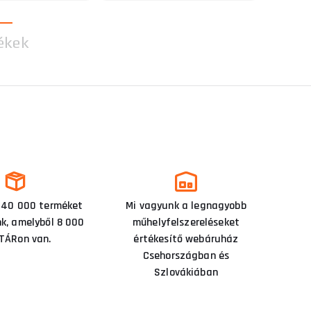
ékek
 40 000 terméket
Mi vagyunk a legnagyobb
nk, amelyből 8 000
műhelyfelszereléseket
TÁRon van.
értékesítő webáruház
Csehországban és
Szlovákiában