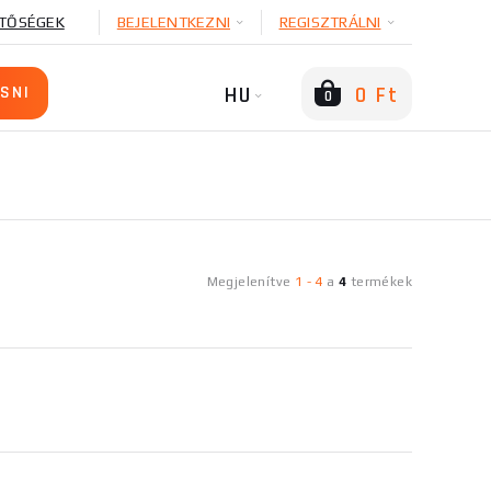
TŐSÉGEK
BEJELENTKEZNI
REGISZTRÁLNI
HU
0 Ft
0
Megjelenítve
1
-
4
a
4
termékek