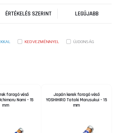
ÉRTÉKELÉS SZERINT
LEGÚJABB
ÉKKAL
KEDVEZMÉNNYEL
ÚJDONSÁG
rek faragó véső
Japán kerek faragó véső
chimaru Nomi - 15
YOSHIHIRO Tataki Marusukui - 15
mm
mm