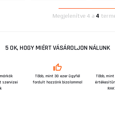
Megjelenítve
4 a
4
term
5 OK, HOGY MIÉRT VÁSÁROLJON NÁLUNK
 márkák
Több, mint 30 ezer ügyfél
Több, mint
 szervizei
fordult hozzánk bizalommal
értékesítü
k
RAK