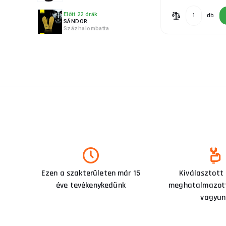
Előtt 22 órák
db
SÁNDOR
Százhalombatta
Ezen a szakterületen már 15
Kiválasztott
éve tevékenykedünk
meghatalmazott
vagyun