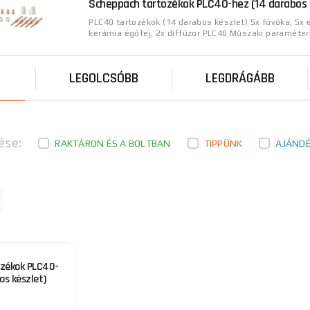
Scheppach tartozékok PLC40-hez (14 darabos 
PLC40 tartozékok (14 darabos készlet) 5x fúvóka, 5x 
kerámia égőfej, 2x diffúzor PLC40 Műszaki paraméterek
LEGOLCSÓBB
LEGDRÁGÁBB
ése:
RAKTÁRON ÉS A BOLTBAN
TIPPÜNK
AJÁND
ozékok PLC40-
os készlet)