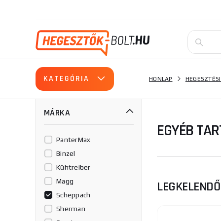
KATEGÓRIA
HONLAP
HEGESZTÉSI
MÁRKA
EGYÉB TA
PanterMax
Binzel
Kühtreiber
Magg
LEGKELEND
Scheppach
Sherman