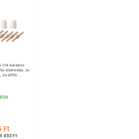
k (14 darabos
 5x elektróda, 2x
 2x diffú ...
RON
5 Ft
 5 453 Ft