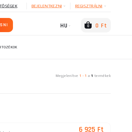
TŐSÉGEK
BEJELENTKEZNI
REGISZTRÁLNI
HU
0 Ft
0
RTOZÉKOK
Megjelenítve
1
-
1
a
1
termékek
6 925 Ft