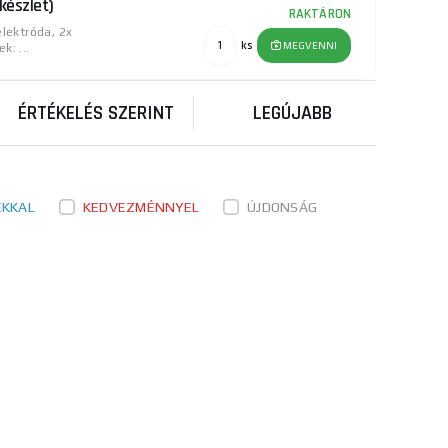
készlet)
RAKTÁRON
elektróda, 2x
ks
MEGVENNI
: ...
ÉRTÉKELÉS SZERINT
LEGÚJABB
ÉKKAL
KEDVEZMÉNNYEL
ÚJDONSÁG