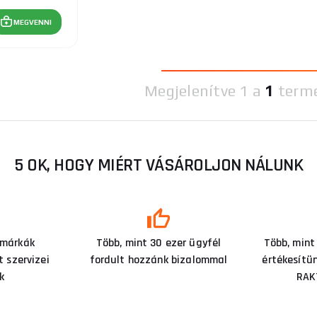
MEGVENNI
Megjelenítve
1 a
1
term
5 OK, HOGY MIÉRT VÁSÁROLJON NÁLUNK
 márkák
Több, mint 30 ezer ügyfél
Több, mint
 szervizei
fordult hozzánk bizalommal
értékesítü
k
RAK