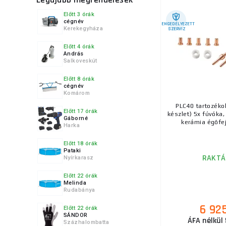
Előtt 3 órák
cégnév
ENGEDÉLYEZETT
Kerekegyháza
SZERVIZ
Előtt 4 órák
András
Salkoveskút
Előtt 8 órák
cégnév
Komárom
PLC40 tartozéko
Előtt 17 órák
készlet) 5x fúvóka,
Gáborné
kerámia égőfej,
Harka
Előtt 18 órák
Pataki
RAKTÁ
Nyírkarasz
Előtt 22 órák
Melinda
Rudabánya
6 92
Előtt 22 órák
SÁNDOR
ÁFA nélkül
Százhalombatta