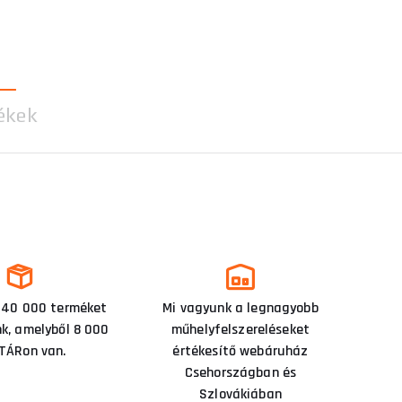
ékek
 40 000 terméket
Mi vagyunk a legnagyobb
nk, amelyből 8 000
műhelyfelszereléseket
TÁRon van.
értékesítő webáruház
Csehországban és
Szlovákiában