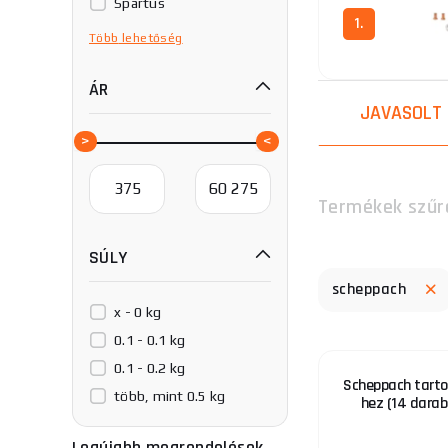
Spartus
1.
TR-WELD
Több
lehetőség
Telwin
ÁR
Tuson
JAVASOLT
VECTOR WELDING
Termékek szűr
SÚLY
scheppach
x - 0 kg
0.1 - 0.1 kg
0.1 - 0.2 kg
Scheppach tart
több, mint 0.5 kg
hez (14 darab
Legújabb megrendelések