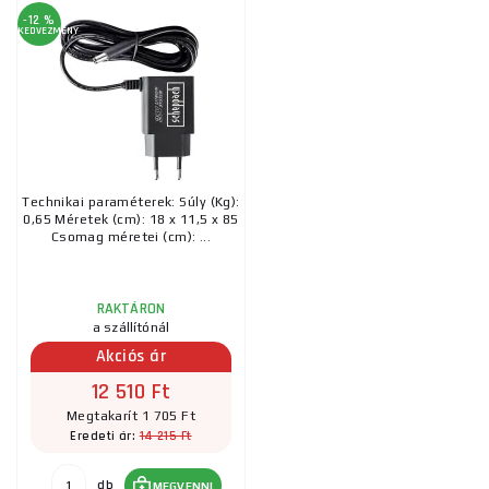
-12 %
KEDVEZMÉNY
Technikai paraméterek: Súly (Kg):
0,65 Méretek (cm): 18 x 11,5 x 85
Csomag méretei (cm): ...
RAKTÁRON
a szállítónál
Akciós ár
12 510 Ft
Megtakarít 1 705 Ft
14 215 Ft
Eredeti ár:
db
MEGVENNI