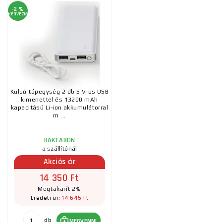
-2 %
KEDVEZMÉNY
Külső tápegység 2 db 5 V-os USB
kimenettel és 13200 mAh
kapacitású Li-ion akkumulátorral
m ...
RAKTÁRON
a szállítónál
Akciós ár
14 350 Ft
Megtakarít 2%
14 645 Ft
Eredeti ár:
db
MEGVENNI