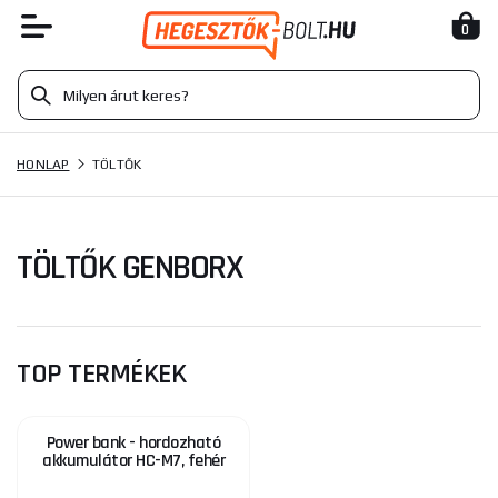
0
HONLAP
TÖLTŐK
TÖLTŐK GENBORX
TOP TERMÉKEK
Power bank - hordozható
akkumulátor HC-M7, fehér