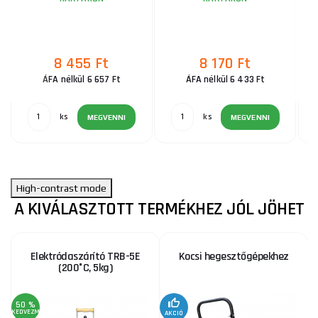
8 455 Ft
8 170 Ft
ÁFA nélkül 6 657 Ft
ÁFA nélkül 6 433 Ft
ks
ks
MEGVENNI
MEGVENNI
High-contrast mode
A KIVÁLASZTOTT TERMÉKHEZ JÓL JÖHET
Elektródaszárító TRB-5E
Kocsi hegesztőgépekhez
(200°C, 5kg)
50 %
2
KEDVEZMÉNY
KE
AKCIÓ