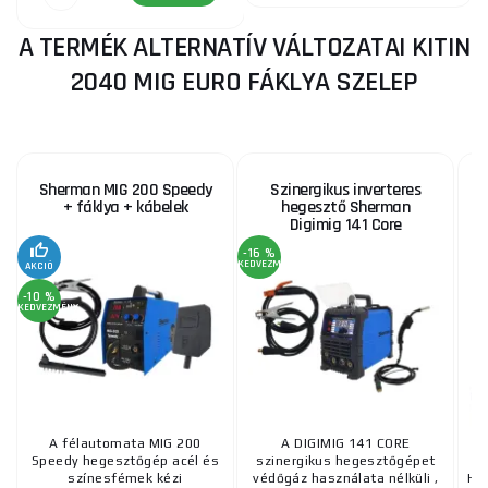
A TERMÉK ALTERNATÍV VÁLTOZATAI KITIN
2040 MIG EURO FÁKLYA SZELEP
Sherman MIG 200 Speedy
Szinergikus inverteres
+ fáklya + kábelek
hegesztő Sherman
Digimig 141 Core
-16 %
KEDVEZMÉNY
AKCIÓ
-10 %
KEDVEZMÉNY
A félautomata MIG 200
A DIGIMIG 141 CORE
Speedy hegesztőgép acél és
szinergikus hegesztőgépet
színesfémek kézi
védőgáz használata nélküli ,
HE