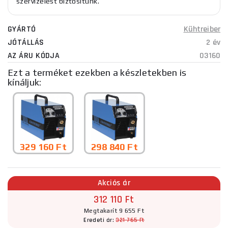
szervizelést biztosítunk.
GYÁRTÓ
Kühtreiber
JÓTÁLLÁS
2 év
AZ ÁRU KÓDJA
03160
Ezt a terméket ezekben a készletekben is
kínáljuk:
329 160 Ft
298 840 Ft
Akciós ár
312 110 Ft
Megtakarít 9 655 Ft
Eredeti ár:
321 765 Ft