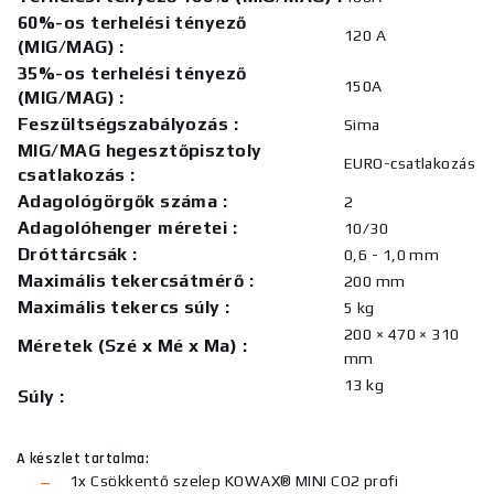
60%-os terhelési tényező
120 A
(MIG/MAG)
:
35%-os terhelési tényező
150A
(MIG/MAG)
:
Feszültségszabályozás
:
Sima
MIG/MAG hegesztőpisztoly
EURO-csatlakozás
csatlakozás
:
Adagológörgők száma
:
2
Adagolóhenger méretei
:
10/30
Dróttárcsák
:
0,6 - 1,0 mm
Maximális tekercsátmérő
:
200 mm
Maximális tekercs súly
:
5 kg
200 × 470 × 310
Méretek (Szé x Mé x Ma)
:
mm
13 kg
Súly
:
A készlet tartalma:
1x Csökkentő szelep KOWAX® MINI CO2 profi