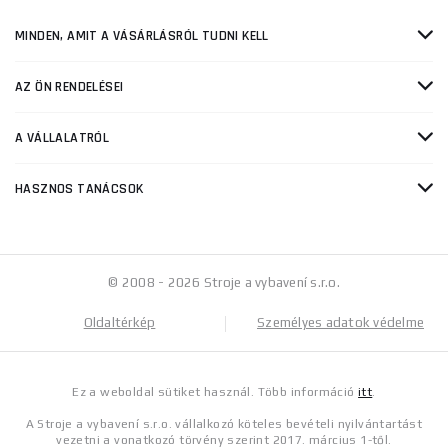
MINDEN, AMIT A VÁSÁRLÁSRÓL TUDNI KELL
AZ ÖN RENDELÉSEI
A VÁLLALATRÓL
HASZNOS TANÁCSOK
© 2008 - 2026 Stroje a vybavení s.r.o.
Oldaltérkép
Személyes adatok védelme
Ez a weboldal sütiket használ. Több információ
itt
.
A Stroje a vybavení s.r.o. vállalkozó köteles bevételi nyilvántartást
vezetni a vonatkozó törvény szerint 2017. március 1-től.