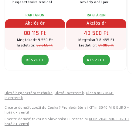
hegesztésére szolgál. ...
önvédő acél por ...
RAKTÁRON
RAKTÁRON
Akciós ár
Akciós ár
88 115 Ft
43 500 Ft
Megtakarít 9 550 Ft
Megtakarít 8 485 Ft
97 665 Ft
51 985 Ft
Eredeti ár:
Eredeti ár:
RÉSZLET
RÉSZLET
Olcsó hegesztési technika
,
Olcsó inverterek
,
Olcsó mIG-MAG
inverterek
Chcete doručit zboží do Česka? Prohlédněte si
KITin 2040 MIG EURO +
hořák + ventil
Chcete doručiť tovar na Slovensko? Prezrite si
KITin 2040 MIG EURO +
horák + ventil