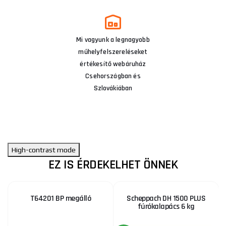
Mi vagyunk a legnagyobb
műhelyfelszereléseket
értékesítő webáruház
Csehországban és
Szlovákiában
High-contrast mode
EZ IS ÉRDEKELHET ÖNNEK
T64201 BP megálló
Scheppach DH 1500 PLUS
fúrókalapács 6 kg