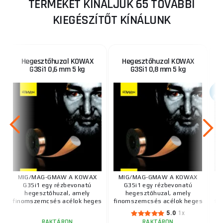
TERMÉKET KÍNÁLJUK 65 TOVÁBBI
KIEGÉSZÍTŐT KÍNÁLUNK
Hegesztőhuzal KOWAX
Hegesztőhuzal KOWAX
G3Si1 0,6 mm 5 kg
G3Si1 0,8 mm 5 kg
AKC
MIG/MAG-GMAW A KOWAX
MIG/MAG-GMAW A KOWAX
G3Si1 egy rézbevonatú
G3Si1 egy rézbevonatú
hegesztőhuzal, amely
hegesztőhuzal, amely
finomszemcsés acélok heges
finomszemcsés acélok heges
fi
...
...
5.0
1x
RAKTÁRON
RAKTÁRON