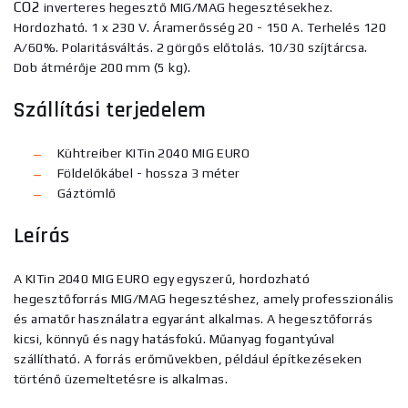
CO2
inverteres hegesztő MIG/MAG hegesztésekhez.
Hordozható. 1 x 230 V. Áramerősség 20 - 150 A. Terhelés 120
A/60%. Polaritásváltás. 2 görgős előtolás. 10/30 szíjtárcsa.
Dob átmérője 200 mm (5 kg).
Szállítási terjedelem
Kühtreiber KITin 2040 MIG EURO
Földelőkábel - hossza 3 méter
Gáztömlő
Leírás
A KITin 2040 MIG EURO egy egyszerű, hordozható
hegesztőforrás MIG/MAG hegesztéshez, amely professzionális
és amatőr használatra egyaránt alkalmas. A hegesztőforrás
kicsi, könnyű és nagy hatásfokú. Műanyag fogantyúval
szállítható. A forrás erőművekben, például építkezéseken
történő üzemeltetésre is alkalmas.