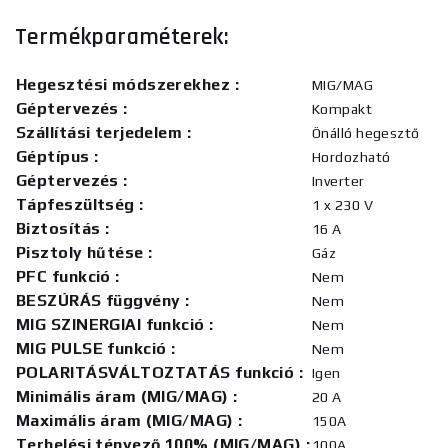
Termékparaméterek:
Hegesztési módszerekhez
:
MIG/MAG
Géptervezés
:
Kompakt
Szállítási terjedelem
:
Önálló hegesztő
Géptípus
:
Hordozható
Géptervezés
:
Inverter
Tápfeszültség
:
1 x 230 V
Biztosítás
:
16 A
Pisztoly hűtése
:
Gáz
PFC funkció
:
Nem
BESZÚRÁS függvény
:
Nem
MIG SZINERGIAI funkció
:
Nem
MIG PULSE funkció
:
Nem
POLARITÁSVÁLTOZTATÁS funkció
:
Igen
Minimális áram (MIG/MAG)
:
20 A
Maximális áram (MIG/MAG)
:
150A
Terhelési tényező 100% (MIG/MAG)
:
100A