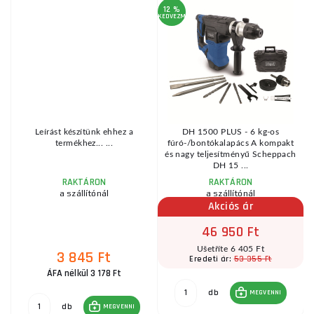
12 %
KEDVEZMÉNY
KE
Leírást készítünk ehhez a
DH 1500 PLUS - 6 kg-os
p
termékhez... ...
fúró-/bontókalapács A kompakt
e
és nagy teljesítményű Scheppach
DH 15 ...
RAKTÁRON
RAKTÁRON
a szállítónál
a szállítónál
Akciós ár
46 950 Ft
Ušetříte 6 405 Ft
3 845 Ft
53 355 Ft
Eredeti ár:
ÁFA nélkül 3 178 Ft
db
MEGVENNI
db
MEGVENNI