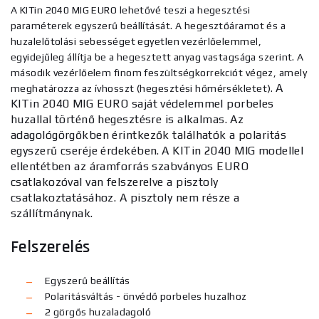
A KITin 2040 MIG EURO lehetővé teszi a hegesztési
paraméterek egyszerű beállítását. A hegesztőáramot és a
huzalelőtolási sebességet egyetlen vezérlőelemmel,
egyidejűleg állítja be a hegesztett anyag vastagsága szerint. A
második vezérlőelem finom feszültségkorrekciót végez, amely
A
meghatározza az ívhosszt (hegesztési hőmérsékletet).
KITin 2040 MIG EURO saját védelemmel porbeles
huzallal történő hegesztésre is alkalmas. Az
adagológörgőkben érintkezők találhatók a polaritás
egyszerű cseréje érdekében.
A KITin 2040 MIG modellel
ellentétben az áramforrás szabványos EURO
csatlakozóval van felszerelve a pisztoly
csatlakoztatásához. A pisztoly nem része a
szállítmánynak.
Felszerelés
Egyszerű beállítás
Polaritásváltás - önvédő porbeles huzalhoz
2 görgős huzaladagoló