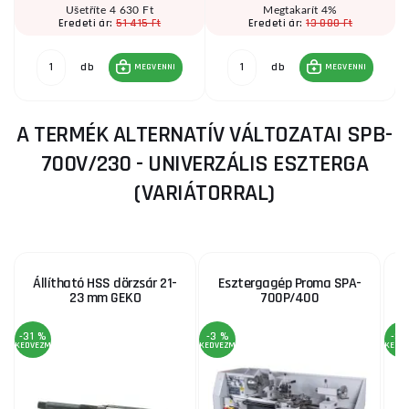
Ušetříte 4 630 Ft
Megtakarít 4%
51 415 Ft
13 880 Ft
Eredeti ár:
Eredeti ár:
db
db
MEGVENNI
MEGVENNI
A TERMÉK ALTERNATÍV VÁLTOZATAI SPB-
700V/230 - UNIVERZÁLIS ESZTERGA
(VARIÁTORRAL)
Állítható HSS dörzsár 21-
Esztergagép Proma SPA-
23 mm GEKO
700P/400
-31 %
-3 %
-3 
KEDVEZMÉNY
KEDVEZMÉNY
KEDV