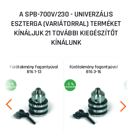
A SPB-700V/230 - UNIVERZÁLIS
ESZTERGA (VARIÁTORRAL) TERMÉKET
KÍNÁLJUK 21 TOVÁBBI KIEGÉSZÍTŐT
KÍNÁLUNK
Fúrótokmány fogantyúval
Fúrótokmány fogantyúval
B16 1-13
B16 3-16
-3 %
-3 %
-3 
KEDVEZMÉNY
KEDVEZMÉNY
KEDV