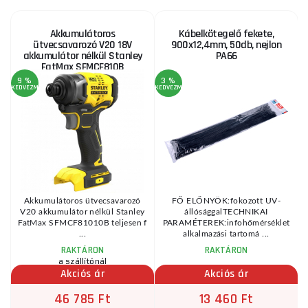
Akkumulátoros
Kábelkötegelő fekete,
ütvecsavarozó V20 18V
900x12,4mm, 50db, nejlon
akkumulátor nélkül Stanley
PA66
FatMax SFMCF810B
9 %
3 %
KEDVEZMÉNY
KEDVEZMÉNY
KE
Akkumulátoros ütvecsavarozó
FŐ ELŐNYÖK:fokozott UV-
-
V20 akkumulátor nélkül Stanley
állósággalTECHNIKAI
7
FatMax SFMCF81010B teljesen f
PARAMÉTEREK:infohőmérséklet
...
alkalmazási tartomá ...
RAKTÁRON
RAKTÁRON
a szállítónál
Akciós ár
Akciós ár
46 785 Ft
13 460 Ft