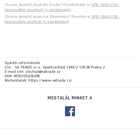
Chcete doručit zboží do Česka? Prohlédněte si
SPB-700V/230 -
Univerzální soustruh (s variátorem)
Chcete doručiť tovar na Slovensko? Prezrite si
SPB-700V/230 -
Univerzálny sústruh (s variátorom)
Gyártói információk
Cím : SA TRADE s.r.o. Vyšehradská 1349/2 128 00 Praha 2
E-mail cím: obchod@satrade.cz
EAN: 8595105426296
Weboldalak: https://www.satrade.cz/
MEGTALÁL MINKET A