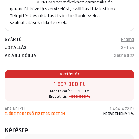
A PROMA termékekhez garanciális és
garanciát követő szervizelést, szállítást biztosítunk.
Telepítést és oktatást is biztosítunk ezek a
szolgáltatások díjkötelesek.
GYÁRTÓ
Proma
JÓTÁLLÁS
2+1 év
AZ ÁRU KÓDJA
25015027
Akciós ár
1 897 980 Ft
Megtakarít 58 700 Ft
Eredeti ár:
1 956 680 Ft
ÁFA NÉLKÜL
1 494 472 Ft
ELŐRE TÖRTÉNŐ FIZETÉS ESETÉN
KEDVEZMÉNY 1 %
Kérésre