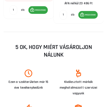
ÁFA nélkül 23 496 Ft
db
MEGVENNI
db
MEGVENNI
5 OK, HOGY MIÉRT VÁSÁROLJON
NÁLUNK
Ezen a szakterületen már 15
Kiválasztott márkák
éve tevékenykedünk
meghatalmazott szervizei
vagyunk