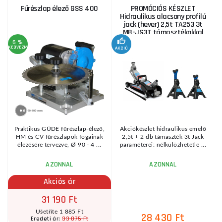
Fűrészlap élező GSS 400
PROMÓCIÓS KÉSZLET
Hidraulikus alacsony profilú
jack (hever) 2,5t TA253 3t
MB-JS3T támasztékokkal
6 %
KEDVEZMÉNY
AKCIÓ
A
KE
Praktikus GÜDE fűrészlap-élező,
Akciókészlet hidraulikus emelő
HM és CV fűrészlapok fogainak
2,5t + 2 db támaszték 3t Jack
élezésére tervezve, Ø 90 - 4 ...
paraméterei: nélkülözhetetle ...
AZONNAL
AZONNAL
Akciós ár
31 190 Ft
Ušetříte 1 885 Ft
28 430 Ft
33 075 Ft
Eredeti ár: