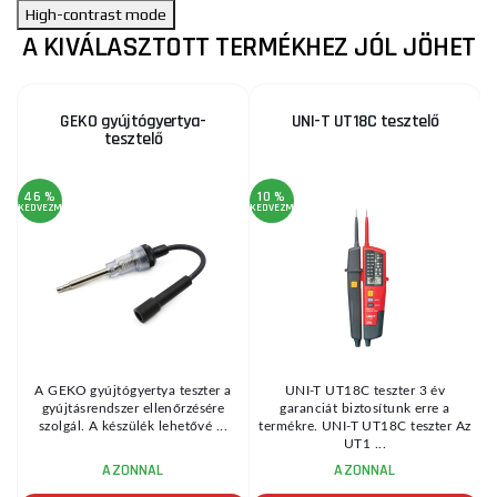
High-contrast mode
A KIVÁLASZTOTT TERMÉKHEZ JÓL JÖHET
GEKO gyújtógyertya-
UNI-T UT18C tesztelő
tesztelő
46 %
10 %
3
KEDVEZMÉNY
KEDVEZMÉNY
KE
A GEKO gyújtógyertya teszter a
UNI-T UT18C teszter 3 év
gyújtásrendszer ellenőrzésére
garanciát biztosítunk erre a
szolgál. A készülék lehetővé ...
termékre. UNI-T UT18C teszter Az
UT1 ...
AZONNAL
AZONNAL