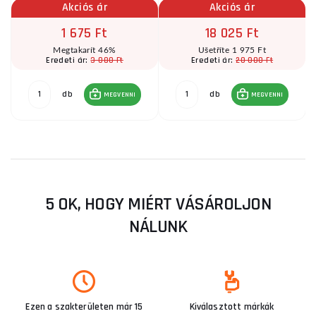
Akciós ár
Akciós ár
1 675 Ft
18 025 Ft
Megtakarít 46%
Ušetříte 1 975 Ft
3 080 Ft
20 000 Ft
Eredeti ár:
Eredeti ár:
db
db
MEGVENNI
MEGVENNI
5 OK, HOGY MIÉRT VÁSÁROLJON
NÁLUNK
Ezen a szakterületen már 15
Kiválasztott márkák