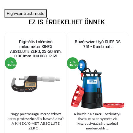
High-contrast mode
EZ IS ÉRDEKELHET ÖNNEK
Digitális tolómérő
Búvárszivattyú GUDE GS
mikrométer KINEX
751 - Kombinált
ABSOLUTE ZERO, 25-50 mm,
0,001mm, DIN 863, IP 65
3 %
7 %
1
KEDVEZMÉNY
KEDVEZMÉNY
KE
Nagy pontosságú mérőeszközt
A kombinált merülőszivattyú
keres professzionális használatra?
tiszta és szennyezett víz
.
A KINEX/K-MET ABSOLUTE
kiszivattyúzására szolgál
ZERO ...
medencékb ...