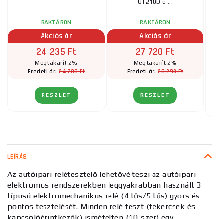
UT210D e ...
RAKTÁRON
RAKTÁRON
Akciós ár
Akciós ár
24 235 Ft
27 720 Ft
Megtakarít 2%
Megtakarít 2%
24 730 Ft
28 290 Ft
Eredeti ár:
Eredeti ár:
RÉSZLET
RÉSZLET
LEÍRÁS
Az autóipari relétesztelő lehetővé teszi az autóipari
elektromos rendszerekben leggyakrabban használt 3
típusú elektromechanikus relé (4 tűs/5 tűs) gyors és
pontos tesztelését. Minden relé teszt (tekercsek és
kapcsolóérintkezők) ismételten (10-szer) egy