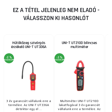
EZ A TÉTEL JELENLEG NEM ELADÓ -
VÁLASSZON KI HASONLÓT
Hűtőközeg szivárgás
UNI-T UT210D bilincses
érzékelő UNI-T UT336A
multiméter
-2 %
-2 %
KEDVEZMÉNY
KEDVEZMÉNY
3 év garanciát vállalunk erre a
Multiméter UNI-T UT210D
termékre. Az UNI-T UT336A
lakatfogóval 3 év garanciát
detektor egy el ...
vállalunk erre a termékre. Az
vá