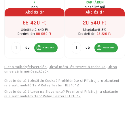
7
RAKTÁRON
nap
a szállítónál
Akciós ár
Akciós ár
85 420 Ft
20 640 Ft
Ušetříte 2 640 Ft
Megtakarít 8%
88 060 Ft
22 220 Ft
Eredeti ár:
Eredeti ár:
db
db
MEGVENNI
MEGVENNI
Olcsó műhelyfelszerelés
,
Olcsó mérő- és tesztelő technika
,
Olcsó
univerzális mérőeszközök
Chcete doručit zboží do Česka? Prohlédněte si
Přístroj pro zkoušení
relé automobilů 12 V Relay Tester HU31012
Chcete doručiť tovar na Slovensko? Prezrite si
Prístroj na skúšanie
relé automobilov 12 V Relay Tester HU31012