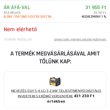
ÁR ÁFÁ-VAL
31 955 Ft
ÁFA NÉLKÜL
25 161 Ft
ELŐRE TÖRTÉNŐ FIZETÉS ESETÉN
KEDVEZMÉNY 1 %
Nem elérhető
TOVÁBBI MODELLEK
Univerzális mérőeszközök Hubitools
A TERMÉK MEGVÁSÁRLÁSÁVAL AMIT
TŐLÜNK KAP:
NEVEZÉS EGY 5,4 LE/3,2 kW TELJESÍTMÉNYŰ DIGITÁLIS
431 230 Ft
INVERTERES ERŐMŰ VERSENYÉRE
értékben