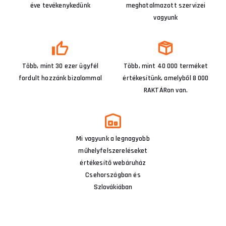
éve tevékenykedünk
meghatalmazott szervizei
vagyunk
Több, mint 30 ezer ügyfél
Több, mint 40 000 terméket
fordult hozzánk bizalommal
értékesítünk, amelyből 8 000
RAKTÁRon van.
Mi vagyunk a legnagyobb
műhelyfelszereléseket
értékesítő webáruház
Csehországban és
Szlovákiában