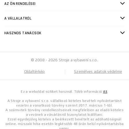
AZ ÖN RENDELÉSEI
A VÁLLALATRÓL
HASZNOS TANÁCSOK
© 2008 - 2026 Stroje a vybavení s.r.o.
Oldaltérkép
Személyes adatok védelme
Ez a weboldal sütiket használ. Több információ
itt
.
A Stroje a vybavení s.r.o. vállalkozó köteles bevételi nyilvántartást
vezetni a vonatkozó törvény szerint 2017. március 1-től.
A számviteli törvény rendelkezéseinek megfelelően az eladó köteles
a vevőnek a vásárlásról bizonylatot kiállítani.
Ezzel egyidejűleg köteles a beérkezett bevételt az adóhatóságnál
online, műszaki hiba esetén legkésőbb 48 órán belül nyilvántartásba
venni.