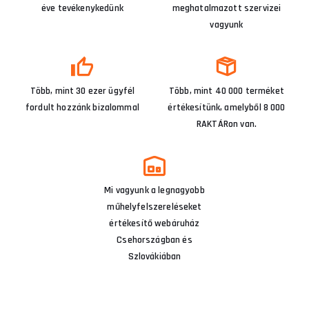
éve tevékenykedünk
meghatalmazott szervizei
vagyunk
Több, mint 30 ezer ügyfél
Több, mint 40 000 terméket
fordult hozzánk bizalommal
értékesítünk, amelyből 8 000
RAKTÁRon van.
Mi vagyunk a legnagyobb
műhelyfelszereléseket
értékesítő webáruház
Csehországban és
Szlovákiában