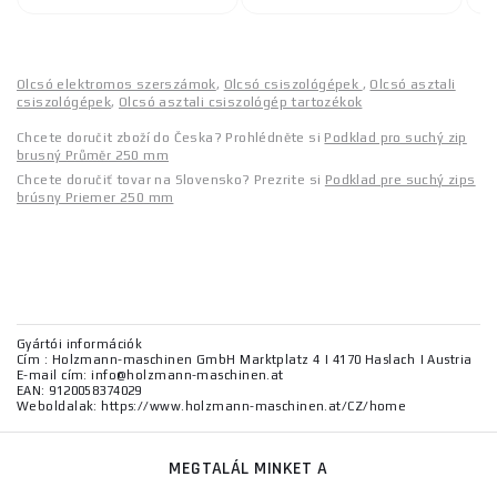
Olcsó elektromos szerszámok
,
Olcsó csiszológépek
,
Olcsó asztali
csiszológépek
,
Olcsó asztali csiszológép tartozékok
Chcete doručit zboží do Česka? Prohlédněte si
Podklad pro suchý zip
brusný Průměr 250 mm
Chcete doručiť tovar na Slovensko? Prezrite si
Podklad pre suchý zips
brúsny Priemer 250 mm
Gyártói információk
Cím : Holzmann-maschinen GmbH Marktplatz 4 | 4170 Haslach | Austria
E-mail cím: info@holzmann-maschinen.at
EAN: 9120058374029
Weboldalak: https://www.holzmann-maschinen.at/CZ/home
MEGTALÁL MINKET A