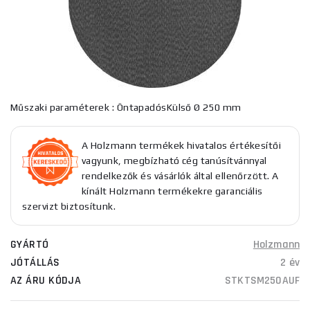
Műszaki paraméterek : ÖntapadósKülső Ø 250 mm
A Holzmann termékek hivatalos értékesítői
vagyunk, megbízható cég tanúsítvánnyal
rendelkezők és vásárlók által ellenőrzött. A
kínált Holzmann termékekre garanciális
szervizt biztosítunk.
GYÁRTÓ
Holzmann
JÓTÁLLÁS
2 év
AZ ÁRU KÓDJA
STKTSM250AUF