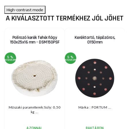
High-contrast mode
A KIVÁLASZTOTT TERMÉKHEZ JÓL JÖHET
Polírozó kerék fehér/lágy
Keréktartó, tépőzáras,
150x25x16 mm - DSM150PSF
O150mm
5 %
5 %
KEDVEZMÉNY
KEDVEZMÉNY
KE
Műszaki paraméterek:Súly: 0,50
Márka : FORTUM ...
s
kg ...
b
AZONNAL
RAKTÁRON