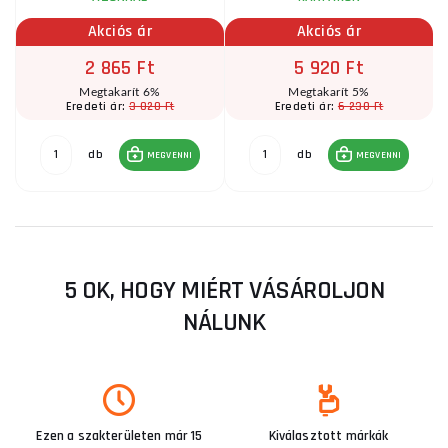
Akciós ár
Akciós ár
2 865 Ft
5 920 Ft
Megtakarít 6%
Megtakarít 5%
3 020 Ft
6 230 Ft
Eredeti ár:
Eredeti ár:
db
db
MEGVENNI
MEGVENNI
5 OK, HOGY MIÉRT VÁSÁROLJON
NÁLUNK
Ezen a szakterületen már 15
Kiválasztott márkák