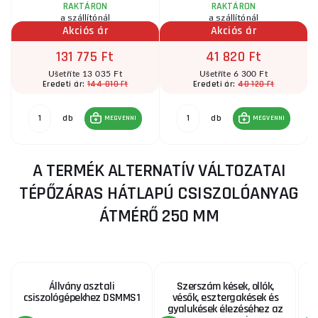
RAKTÁRON
RAKTÁRON
a szállítónál
a szállítónál
Akciós ár
Akciós ár
131 775 Ft
41 820 Ft
Ušetříte 13 035 Ft
Ušetříte 6 300 Ft
144 810 Ft
48 120 Ft
Eredeti ár:
Eredeti ár:
db
db
MEGVENNI
MEGVENNI
A TERMÉK ALTERNATÍV VÁLTOZATAI
TÉPŐZÁRAS HÁTLAPÚ CSISZOLÓANYAG
ÁTMÉRŐ 250 MM
Állvány asztali
Szerszám kések, ollók,
csiszológépekhez DSMMS1
vésők, esztergakések és
gyalukések élezéséhez az