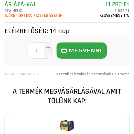
ÁR ÁFÁ-VAL
11 280 Ft
ÁFA NÉLKÜL
8 882 Ft
ELŐRE TÖRTÉNŐ FIZETÉS ESETÉN
KEDVEZMÉNY 1 %
ELÉRHETŐSÉG:
14 nap
MEGVENNI
TOVÁBBI MODELLEK
Asztali csiszológép tartozékok Holzmann
A TERMÉK MEGVÁSÁRLÁSÁVAL AMIT
TŐLÜNK KAP: