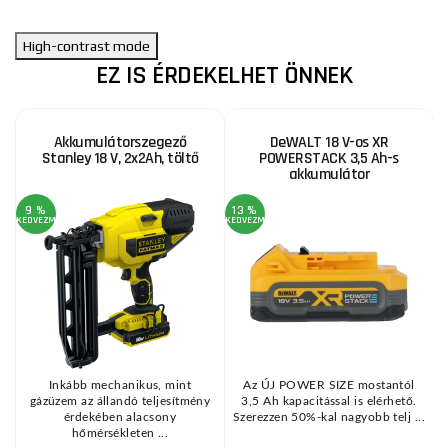
High-contrast mode
EZ IS ÉRDEKELHET ÖNNEK
Akkumulátorszegező
DeWALT 18 V-os XR
Stanley 18 V, 2x2Ah, töltő
POWERSTACK 3,5 Ah-s
akkumulátor
9 %
13 %
KEDVEZMÉNY
KEDVEZMÉNY
KE
Inkább mechanikus, mint
Az ÚJ POWER SIZE mostantól
gázüzem az állandó teljesítmény
3,5 Ah kapacitással is elérhető.
érdekében alacsony
Szerezzen 50%-kal nagyobb telj ...
hőmérsékleten ...