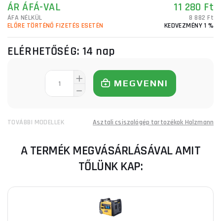
ÁR ÁFÁ-VAL
11 280 Ft
ÁFA NÉLKÜL
8 882 Ft
ELŐRE TÖRTÉNŐ FIZETÉS ESETÉN
KEDVEZMÉNY 1 %
ELÉRHETŐSÉG:
14 nap
MEGVENNI
TOVÁBBI MODELLEK
Asztali csiszológép tartozékok Holzmann
A TERMÉK MEGVÁSÁRLÁSÁVAL AMIT
TŐLÜNK KAP: