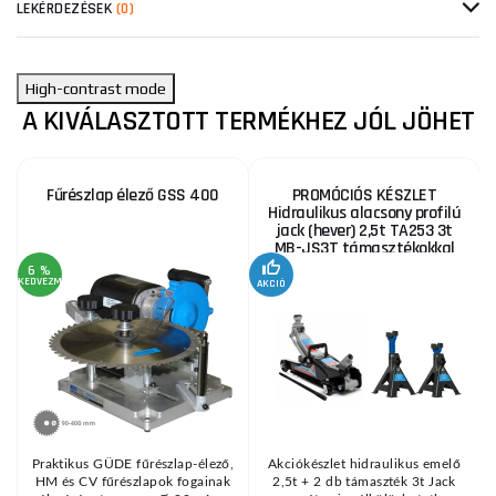
LEKÉRDEZÉSEK
(0)
High-contrast mode
A KIVÁLASZTOTT TERMÉKHEZ JÓL JÖHET
Fűrészlap élező GSS 400
PROMÓCIÓS KÉSZLET
Hidraulikus alacsony profilú
jack (hever) 2,5t TA253 3t
MB-JS3T támasztékokkal
6 %
KEDVEZMÉNY
AKCIÓ
A
KE
Praktikus GÜDE fűrészlap-élező,
Akciókészlet hidraulikus emelő
HM és CV fűrészlapok fogainak
2,5t + 2 db támaszték 3t Jack