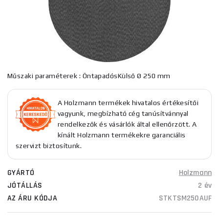
Műszaki paraméterek : ÖntapadósKülső Ø 250 mm
A Holzmann termékek hivatalos értékesítői
vagyunk, megbízható cég tanúsítvánnyal
rendelkezők és vásárlók által ellenőrzött. A
kínált Holzmann termékekre garanciális
szervizt biztosítunk.
GYÁRTÓ
Holzmann
JÓTÁLLÁS
2 év
AZ ÁRU KÓDJA
STKTSM250AUF