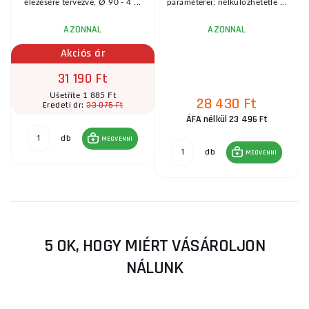
élezésére tervezve, Ø 90 - 4 ...
paraméterei: nélkülözhetetle ...
AZONNAL
AZONNAL
Akciós ár
31 190 Ft
Ušetříte 1 885 Ft
28 430 Ft
33 075 Ft
Eredeti ár:
ÁFA nélkül 23 496 Ft
db
MEGVENNI
db
MEGVENNI
5 OK, HOGY MIÉRT VÁSÁROLJON
NÁLUNK