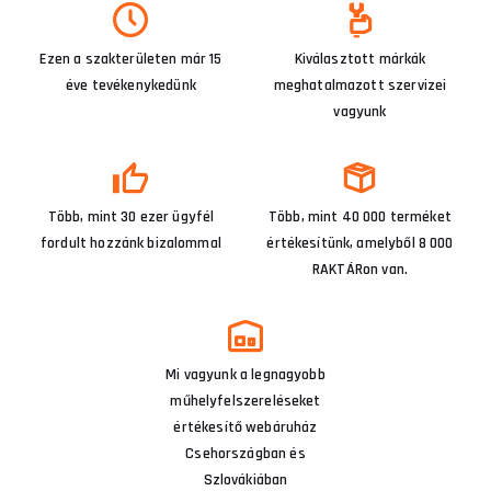
Ezen a szakterületen már 15
Kiválasztott márkák
éve tevékenykedünk
meghatalmazott szervizei
vagyunk
Több, mint 30 ezer ügyfél
Több, mint 40 000 terméket
fordult hozzánk bizalommal
értékesítünk, amelyből 8 000
RAKTÁRon van.
Mi vagyunk a legnagyobb
műhelyfelszereléseket
értékesítő webáruház
Csehországban és
Szlovákiában