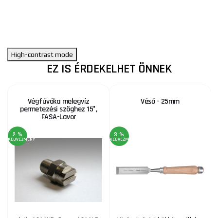
High-contrast mode
EZ IS ÉRDEKELHET ÖNNEK
Végfúvóka melegvíz
Véső - 25mm
permetezési szöghez 15°,
FASA-Lavor
2 %
3 %
KEDVEZMÉNY
KEDVEZMÉNY