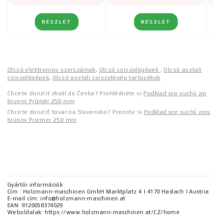
RÉSZLET
RÉSZLET
Olcsó elektromos szerszámok
,
Olcsó csiszológépek
,
Olcsó asztali
csiszológépek
,
Olcsó asztali csiszológép tartozékok
Chcete doručit zboží do Česka? Prohlédněte si
Podklad pro suchý zip
brusný Průměr 250 mm
Chcete doručiť tovar na Slovensko? Prezrite si
Podklad pre suchý zips
brúsny Priemer 250 mm
Gyártói információk
Cím : Holzmann-maschinen GmbH Marktplatz 4 | 4170 Haslach | Austria
E-mail cím: info@holzmann-maschinen.at
EAN: 9120058374029
Weboldalak: https://www.holzmann-maschinen.at/CZ/home