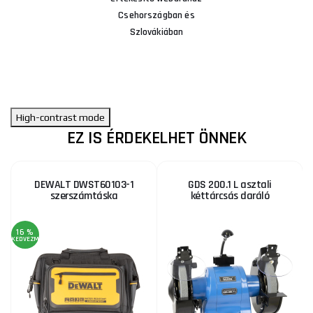
Csehországban és
Szlovákiában
High-contrast mode
EZ IS ÉRDEKELHET ÖNNEK
DEWALT DWST60103-1
GDS 200.1 L asztali
szerszámtáska
kéttárcsás daráló
16 %
KEDVEZMÉNY
KE