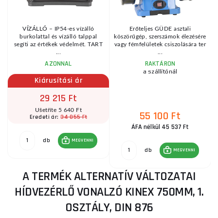
VÍZÁLLÓ – IP54-es vízálló
Erőteljes GÜDE asztali
burkolattal és vízálló talppal
köszörűgép, szerszámok élezésére
segíti az értékek védelmét. TART
vagy fémfelületek csiszolására ter
...
...
AZONNAL
RAKTÁRON
a szállítónál
Kiárusítási ár
29 215 Ft
Ušetříte 5 640 Ft
55 100 Ft
34 855 Ft
Eredeti ár:
ÁFA nélkül 45 537 Ft
db
MEGVENNI
db
MEGVENNI
A TERMÉK ALTERNATÍV VÁLTOZATAI
HÍDVEZÉRLŐ VONALZÓ KINEX 750MM, 1.
OSZTÁLY, DIN 876