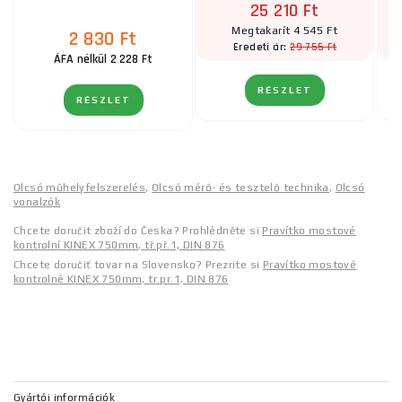
25 210 Ft
Megtakarít 4 545 Ft
2 830 Ft
29 755 Ft
Eredeti ár:
ÁFA nélkül 2 228 Ft
RÉSZLET
RÉSZLET
Olcsó műhelyfelszerelés
,
Olcsó mérő- és tesztelő technika
,
Olcsó
vonalzók
Chcete doručit zboží do Česka? Prohlédněte si
Pravítko mostové
kontrolní KINEX 750mm, tř.př.1, DIN 876
Chcete doručiť tovar na Slovensko? Prezrite si
Pravítko mostové
kontrolné KINEX 750mm, tr.pr.1, DIN 876
Gyártói információk