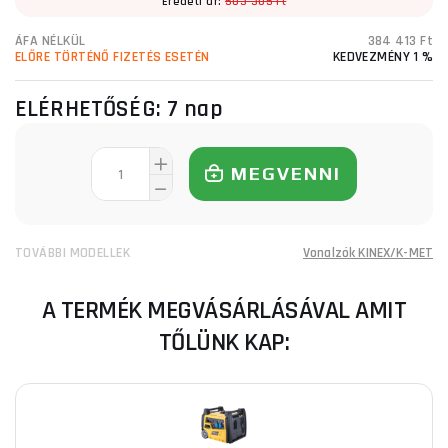
Eredeti ár:
503 305 Ft
ÁFA NÉLKÜL
384 413 Ft
ELŐRE TÖRTÉNŐ FIZETÉS ESETÉN
KEDVEZMÉNY 1 %
ELÉRHETŐSÉG:
7 nap
MEGVENNI
TOVÁBBI MODELLEK
Vonalzók KINEX/K-MET
A TERMÉK MEGVÁSÁRLÁSÁVAL AMIT
TŐLÜNK KAP: