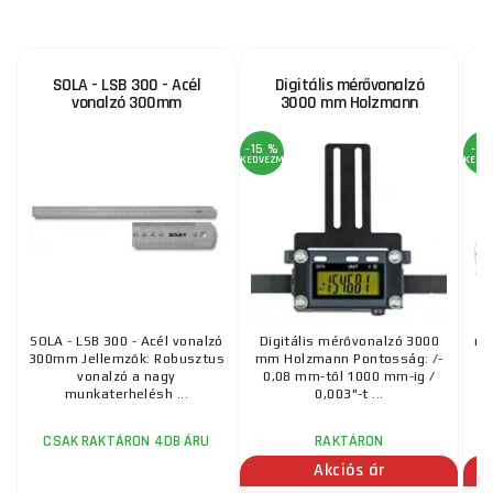
SOLA - LSB 300 - Acél
Digitális mérővonalzó
í
vonalzó 300mm
3000 mm Holzmann
-15 %
-3 
KEDVEZMÉNY
KEDV
SOLA - LSB 300 - Acél vonalzó
Digitális mérővonalzó 3000
mű
300mm Jellemzők: Robusztus
mm Holzmann Pontosság: /-
vonalzó a nagy
0,08 mm-től 1000 mm-ig /
munkaterhelésh ...
0,003"-t ...
CSAK RAKTÁRON 4DB ÁRU
RAKTÁRON
Akciós ár