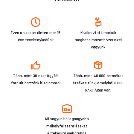
Ezen a szakterületen már 15
Kiválasztott márkák
éve tevékenykedünk
meghatalmazott szervizei
vagyunk
Több, mint 30 ezer ügyfél
Több, mint 40 000 terméket
fordult hozzánk bizalommal
értékesítünk, amelyből 8 000
RAKTÁRon van.
Mi vagyunk a legnagyobb
műhelyfelszereléseket
értékesítő webáruház