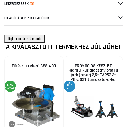
LEKÉRDEZÉSEK
(0)
UTASÍTÁSOK / KATALÓGUS
High-contrast mode
A KIVÁLASZTOTT TERMÉKHEZ JÓL JÖHET
Fűrészlap élező GSS 400
PROMÓCIÓS KÉSZLET
Hidraulikus alacsony profilú
jack (hever) 2,5t TA253 3t
MB-JS3T támasztékokkal
6 %
KEDVEZMÉNY
AKCIÓ
A
KE