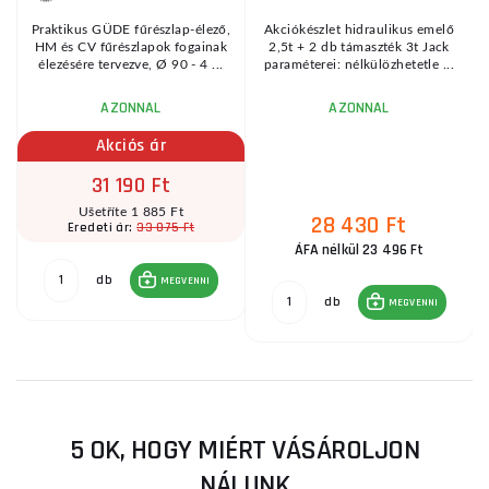
Praktikus GÜDE fűrészlap-élező,
Akciókészlet hidraulikus emelő
HM és CV fűrészlapok fogainak
2,5t + 2 db támaszték 3t Jack
élezésére tervezve, Ø 90 - 4 ...
paraméterei: nélkülözhetetle ...
AZONNAL
AZONNAL
Akciós ár
31 190 Ft
Ušetříte 1 885 Ft
28 430 Ft
33 075 Ft
Eredeti ár:
ÁFA nélkül 23 496 Ft
db
MEGVENNI
db
MEGVENNI
5 OK, HOGY MIÉRT VÁSÁROLJON
NÁLUNK