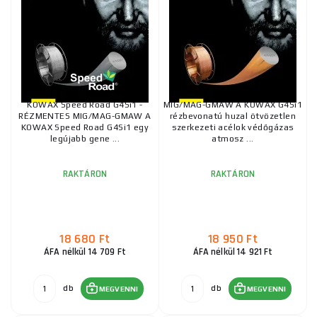
KOWAX Speed Road G4Si1 -
MIG/MAG-GMAW A KOWAX G4Si1
RÉZMENTES MIG/MAG-GMAW A
rézbevonatú huzal ötvözetlen
KOWAX Speed Road G4Si1 egy
szerkezeti acélok védőgázas
legújabb gene ...
atmosz ...
RAKTÁRON
RAKTÁRON
18 680 Ft
18 950 Ft
ÁFA nélkül 14 709 Ft
ÁFA nélkül 14 921 Ft
db
db
MEGVENNI
MEGVENNI