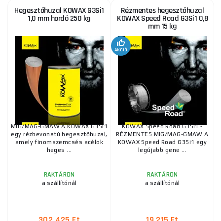
Hegesztőhuzal KOWAX G3Si1
Rézmentes hegesztőhuzal
1,0 mm hordó 250 kg
KOWAX Speed Road G3Si1 0,8
mm 15 kg
AKCIÓ
MIG/MAG-GMAW A KOWAX G3Si1
KOWAX Speed Road G3Si1 -
egy rézbevonatú hegesztőhuzal,
RÉZMENTES MIG/MAG-GMAW A
amely finomszemcsés acélok
KOWAX Speed Road G3Si1 egy
heges ...
legújabb gene ...
RAKTÁRON
RAKTÁRON
a szállítónál
a szállítónál
302 425 Ft
19 215 Ft