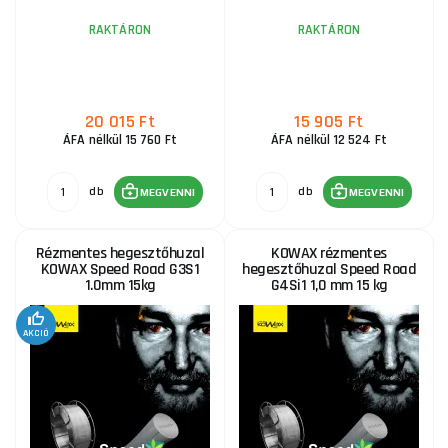
RAKTÁRON
RAKTÁRON
20 015 Ft
15 905 Ft
ÁFA nélkül 15 760 Ft
ÁFA nélkül 12 524 Ft
db
db
MEGVENNI
MEGVENNI
Rézmentes hegesztőhuzal
KOWAX rézmentes
KOWAX Speed Road G3S1
hegesztőhuzal Speed Road
1.0mm 15kg
G4Si1 1,0 mm 15 kg
AKCIÓ