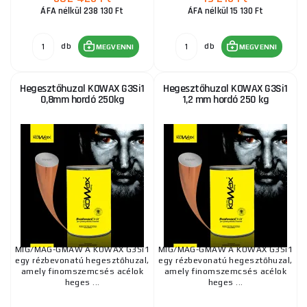
ÁFA nélkül 238 130 Ft
ÁFA nélkül 15 130 Ft
db
db
MEGVENNI
MEGVENNI
Hegesztőhuzal KOWAX G3Si1
Hegesztőhuzal KOWAX G3Si1
0,8mm hordó 250kg
1,2 mm hordó 250 kg
MIG/MAG-GMAW A KOWAX G3Si1
MIG/MAG-GMAW A KOWAX G3Si1
egy rézbevonatú hegesztőhuzal,
egy rézbevonatú hegesztőhuzal,
amely finomszemcsés acélok
amely finomszemcsés acélok
heges ...
heges ...