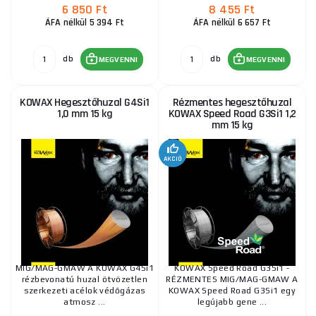
6 850 Ft
8 455 Ft
ÁFA nélkül 5 394 Ft
ÁFA nélkül 6 657 Ft
db
db
MEGVENNI
MEGVENNI
KOWAX Hegesztőhuzal G4Si1
Rézmentes hegesztőhuzal
1,0 mm 15 kg
KOWAX Speed Road G3Si1 1,2
mm 15 kg
AKCIÓ
MIG/MAG-GMAW A KOWAX G4Si1
KOWAX Speed Road G3Si1 -
rézbevonatú huzal ötvözetlen
RÉZMENTES MIG/MAG-GMAW A
szerkezeti acélok védőgázas
KOWAX Speed Road G3Si1 egy
atmosz ...
legújabb gene ...