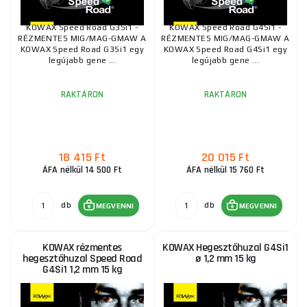
KOWAX Speed Road G3Si1 -
KOWAX Speed Road G4Si1 -
RÉZMENTES MIG/MAG-GMAW A
RÉZMENTES MIG/MAG-GMAW A
KOWAX Speed Road G3Si1 egy
KOWAX Speed Road G4Si1 egy
legújabb gene ...
legújabb gene ...
RAKTÁRON
RAKTÁRON
18 415 Ft
20 015 Ft
ÁFA nélkül 14 500 Ft
ÁFA nélkül 15 760 Ft
db
db
MEGVENNI
MEGVENNI
KOWAX rézmentes
KOWAX Hegesztőhuzal G4Si1
hegesztőhuzal Speed Road
ø 1,2 mm 15 kg
G4Si1 1,2 mm 15 kg