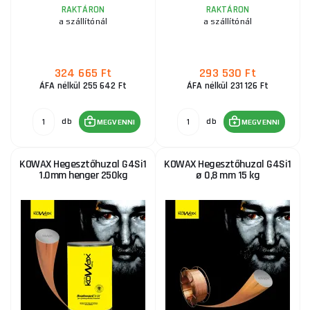
RAKTÁRON
RAKTÁRON
a szállítónál
a szállítónál
324 665 Ft
293 530 Ft
ÁFA nélkül 255 642 Ft
ÁFA nélkül 231 126 Ft
db
db
MEGVENNI
MEGVENNI
KOWAX Hegesztőhuzal G4Si1
KOWAX Hegesztőhuzal G4Si1
1.0mm henger 250kg
ø 0,8 mm 15 kg