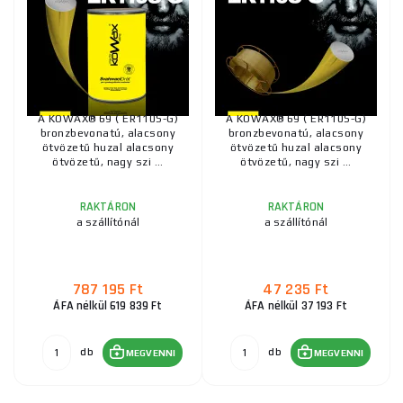
A KOWAX® 69 ( ER110S-G)
A KOWAX® 69 ( ER110S-G)
bronzbevonatú, alacsony
bronzbevonatú, alacsony
ötvözetű huzal alacsony
ötvözetű huzal alacsony
ötvözetű, nagy szi ...
ötvözetű, nagy szi ...
RAKTÁRON
RAKTÁRON
a szállítónál
a szállítónál
787 195 Ft
47 235 Ft
ÁFA nélkül 619 839 Ft
ÁFA nélkül 37 193 Ft
db
db
MEGVENNI
MEGVENNI