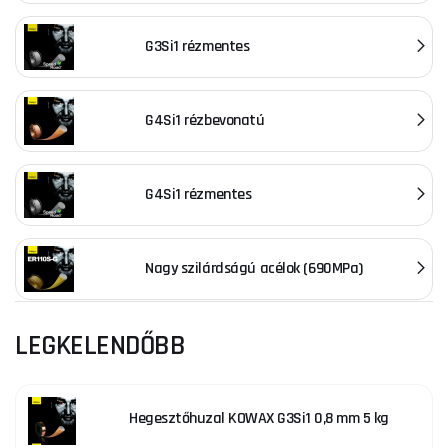
G3Si1 rézmentes
G4Si1 rézbevonatú
G4Si1 rézmentes
Nagy szilárdságú acélok (690MPa)
LEGKELENDŐBB
Hegesztőhuzal KOWAX G3Si1 0,8 mm 5 kg