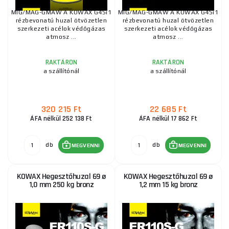
MIG/MAG-GMAW A KOWAX G4Si1
MIG/MAG-GMAW A KOWAX G4Si1
rézbevonatú huzal ötvözetlen
rézbevonatú huzal ötvözetlen
szerkezeti acélok védőgázas
szerkezeti acélok védőgázas
atmosz ...
atmosz ...
RAKTÁRON
RAKTÁRON
a szállítónál
a szállítónál
320 215 Ft
22 685 Ft
ÁFA nélkül 252 138 Ft
ÁFA nélkül 17 862 Ft
db
db
MEGVENNI
MEGVENNI
KOWAX Hegesztőhuzal 69 ø
KOWAX Hegesztőhuzal 69 ø
1,0 mm 250 kg bronz
1,2 mm 15 kg bronz